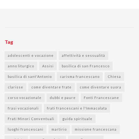
Tag
adolescenti e vocazione
affettività e sessualità
anno liturgico
Assisi
basilica di san Francesco
basilica di sant'Antonio
carisma francescano
Chiesa
clarisse
come diventare frate
come diventare suora
corso vocazionale
dubbi e paure
Fonti Francescane
frasi vocazionali
frati francescani e l'Immacolata
Frati Minori Conventuali
guida spirituale
luoghi francescani
martirio
missione francescana