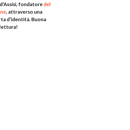
d’Assisi, fondatore
del
ine
, attraverso una
rta d’identità. Buona
lettura!
Francesco nasce in Assisi
NOME:
Assisi) e Monna Pica (prove
padre era assente, si trova
Francesco
madre al battesimo gli mise
comune allora, gli fu imposto
francese.
Pietro Di Bernardone si ded