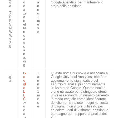
g
o
a
Google Analytics per mantenere lo
a
c
n
stato della sessione.
_
a
n
X
zi
o
R
o
1
F
n
m
5
ef
e
M
ra
s
W
n
e
W
c
9
e
2
s
8
c
a
n
a.
or
g
_
G
1
Questo nome di cookie è associato a
g
o
a
Google Universal Analytics, che è un
a
o
n
aggiornamento significativo del
gl
n
servizio di analisi più comunemente
e
o
utilizzato da Google. Questo cookie
L
1
viene utilizzato per distinguere utenti
L
m
unici assegnando un numero generato
C
e
in modo casuale come identificatore
.v
s
del cliente. È incluso in ogni richiesta
o
e
di pagina in un sito e utilizzato per
c
calcolare i dati di visitatori, sessioni e
a
campagne per i rapporti di analisi dei
zi
siti.