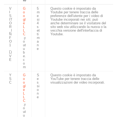
io
V
G
5
Questo cookie è impostato da
I
o
m
Youtube per tenere traccia delle
S
o
e
preferenze dell'utente per i video di
IT
gl
si
Youtube incorporati nei siti; può
O
e
4
anche determinare se il visitatore del
R
L
s
sito web sta utilizzando la nuova o la
_I
L
et
vecchia versione dell'interfaccia di
N
C
ti
Youtube.
F
.y
m
O
o
a
1
ut
n
_
u
e
LI
b
V
e.
E
c
o
m
Y
G
S
Questo cookie è impostato da
S
o
e
YouTube per tenere traccia delle
C
o
s
visualizzazioni dei video incorporati.
gl
si
e
o
L
n
L
e
C
.y
o
ut
u