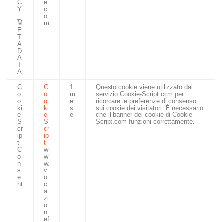
C
e.
Y
c
_
o
M
m
E
T
A
D
A
T
A
C
C
1
Questo cookie viene utilizzato dal
o
o
m
servizio Cookie-Script.com per
o
o
e
ricordare le preferenze di consenso
ki
ki
s
sui cookie dei visitatori. È necessario
e
e
e
che il banner dei cookie di Cookie-
S
S
Script.com funzioni correttamente.
cr
cr
ip
ip
t
t
C
w
o
w
n
w.
s
v
e
o
nt
c
a
zi
o
n
ef