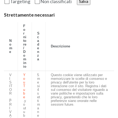
Targeting
Non classificati
Salva
Strettamente necessari
F
o
r
S
ni
c
N
to
a
o
re
d
Descrizione
m
/
e
e
D
n
o
z
m
a
in
io
V
Y
5
Questo cookie viene utilizzato per
I
o
m
memorizzare le scelte di consenso e
S
u
e
privacy dell'utente per la loro
IT
T
si
interazione con il sito. Registra i dati
O
u
4
sul consenso del visitatore riguardo a
R
b
s
varie politiche e impostazioni sulla
_
e
et
privacy, garantendo che le loro
P
.y
ti
preferenze siano onorate nelle
R
o
m
sessioni future.
I
ut
a
V
u
n
A
b
e