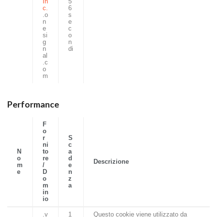
In
5
c.
6
.o
s
n
e
e
c
si
o
g
n
n
di
al
.c
o
m
Performance
F
o
r
S
ni
c
N
to
a
o
re
d
Descrizione
m
/
e
e
D
n
o
z
m
a
in
io
_
.v
1
Questo cookie viene utilizzato da