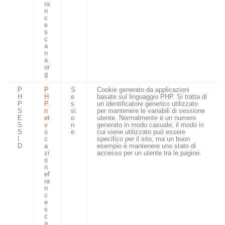
ra
n
c
e
s
c
a
n
a.
or
g
P
P
S
Cookie generato da applicazioni
H
H
e
basate sul linguaggio PHP. Si tratta di
P
P.
s
un identificatore generico utilizzato
S
n
si
per mantenere le variabili di sessione
E
et
o
utente. Normalmente è un numero
S
v
n
generato in modo casuale, il modo in
S
o
e
cui viene utilizzato può essere
I
c
specifico per il sito, ma un buon
D
a
esempio è mantenere uno stato di
zi
accesso per un utente tra le pagine.
o
n
ef
ra
n
c
e
s
c
a