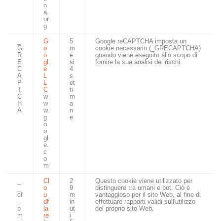
n
a.
or
g
_
G
5
Google reCAPTCHA imposta un
G
o
m
cookie necessario (_GRECAPTCHA)
R
o
e
quando viene eseguito allo scopo di
E
gl
si
fornire la sua analisi dei rischi.
C
e
4
A
L
s
P
L
et
T
C
ti
C
w
m
H
w
a
A
w.
n
g
e
o
o
gl
e.
c
o
m
_
Cl
2
Questo cookie viene utilizzato per
_
o
9
distinguere tra umani e bot. Ciò è
cf
u
m
vantaggioso per il sito Web, al fine di
_
df
in
effettuare rapporti validi sull'utilizzo
b
la
ut
del proprio sito Web.
m
re
i