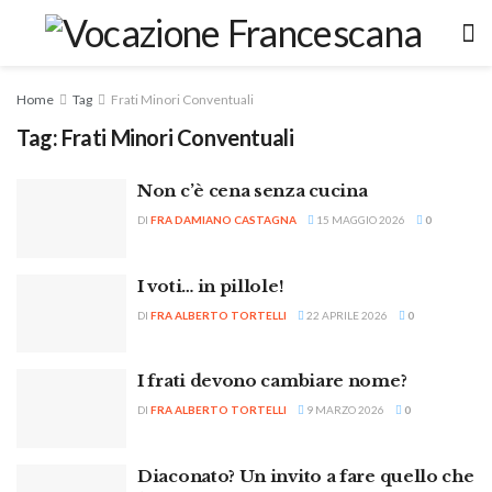
Home
Tag
Frati Minori Conventuali
Tag:
Frati Minori Conventuali
Non c’è cena senza cucina
DI
FRA DAMIANO CASTAGNA
15 MAGGIO 2026
0
I voti… in pillole!
DI
FRA ALBERTO TORTELLI
22 APRILE 2026
0
I frati devono cambiare nome?
DI
FRA ALBERTO TORTELLI
9 MARZO 2026
0
Diaconato? Un invito a fare quello che