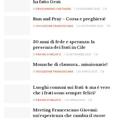
ha fatto Gesù
DI
FRA DAMIANO CASTAGNA
19 DICEMBRE 2025
0
Run and Pray – Corsa e preghiera?
DI
VOCAZIONE FRANCESCANA
16 SETTEMBRE 2025
0
30 anni di fede e speranza: la
presenza dei frati in Cile
DI
FRA NICO MELATO
10 SETTEMBRE 2025
0
Monache di clausura… missionarie!
DI
VOCAZIONE FRANCESCANA
26 APRILE 2025
0
Luoghi comuni sui frati 4: ma è vero
che i frati sono sempre felici?
DI
FRA NICO MELATO
16 APRILE 2025
0
Meeting Francescano Giovani:
un’esperienza che cambia il cuore