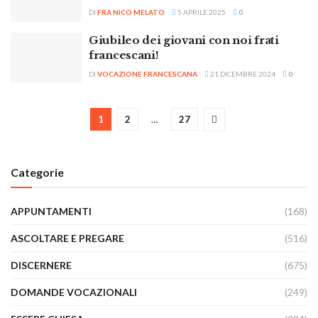
DI
FRA NICO MELATO
5 APRILE 2025
0
Giubileo dei giovani con noi frati
francescani!
DI
VOCAZIONE FRANCESCANA
21 DICEMBRE 2024
0
1
2
…
27
Categorie
APPUNTAMENTI
(168)
ASCOLTARE E PREGARE
(516)
DISCERNERE
(675)
DOMANDE VOCAZIONALI
(249)