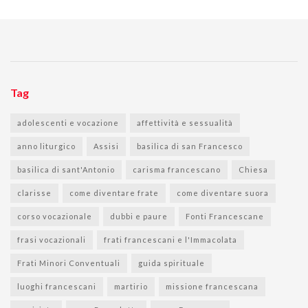
Tag
adolescenti e vocazione
affettività e sessualità
anno liturgico
Assisi
basilica di san Francesco
basilica di sant'Antonio
carisma francescano
Chiesa
clarisse
come diventare frate
come diventare suora
corso vocazionale
dubbi e paure
Fonti Francescane
frasi vocazionali
frati francescani e l'Immacolata
Frati Minori Conventuali
guida spirituale
luoghi francescani
martirio
missione francescana