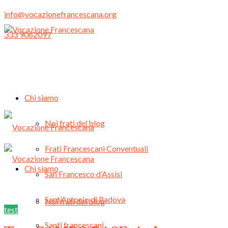
info@vocazionefrancescana.org
333 9062097
Chi siamo
Noi frati del blog
Frati Francescani Conventuali
Chi siamo
San Francesco d’Assisi
Sant’Antonio di Padova
Noi frati del blog
test
Santi francescani