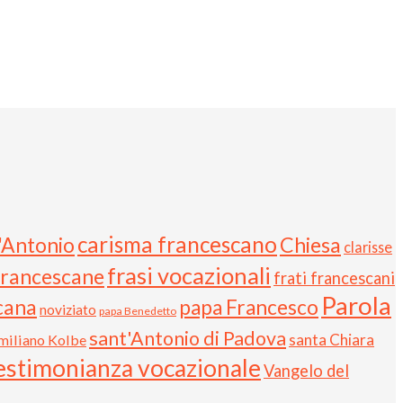
carisma francescano
t'Antonio
Chiesa
clarisse
frasi vocazionali
Francescane
frati francescani
Parola
cana
papa Francesco
noviziato
papa Benedetto
sant'Antonio di Padova
santa Chiara
miliano Kolbe
estimonianza vocazionale
Vangelo del