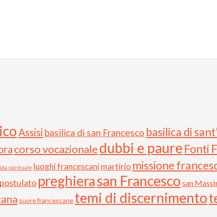
ico
basilica di san
Assisi
basilica di san Francesco
dubbi e paure
Fonti 
corso vocazionale
ora
missione frances
luoghi francescani
martirio
ida spirituale
preghiera
san Francesco
postulato
san Massi
temi di discernimento
t
cana
suore francescane