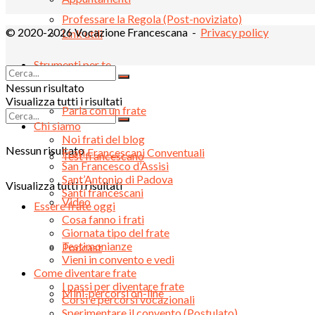
Professare la Regola (Post-noviziato)
© 2020-2026 Vocazione Francescana -
Privacy policy
Link utili
Strumenti per te
Contatti
Nessun risultato
Visualizza tutti i risultati
Parla con un frate
Chi siamo
Noi frati del blog
Nessun risultato
Frati Francescani Conventuali
Test francescano
San Francesco d’Assisi
Sant’Antonio di Padova
Visualizza tutti i risultati
Santi francescani
Video
Essere frate oggi
Cosa fanno i frati
Giornata tipo del frate
Testimonianze
Podcast
Vieni in convento e vedi
Come diventare frate
I passi per diventare frate
Mini-percorsi on-line
Corsi e percorsi vocazionali
Sperimentare il convento (Postulato)