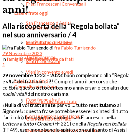
Frati Francescani Conventuali
anni!
Essere frate oggi
San Francesco d’Assisi
Alla riscoperta della “Regola bollata”
Cosa fanno i frati
nel suo anniversario / 4
Sant’Antonio di Padova
Giornata tipo del frate
di
fra Fabio Turrisendo
29 Novembre 2023
Testimonianze
in
famiglia francescana
,
vita da frati
Santi francescani
1
Vieni in convento e vedi
29 novembre
1223 – 2023
: buon compleanno alla “Regola
Essere frate oggi
e vita” dei frati minori!! Completiamo il percorso che
Come diventare frate
celebra questo
ottocentesimo
anniversario con altri due
nuclei vitali
del nostro carisma.
Cosa fanno i frati
I passi per diventare frate
«
Nulla
di voi
trattenete
per voi… tutto
restituiamo
al
Signore!»: questa frase potrebbe essere la sintesi di tutto
Corsi e percorsi vocazionali
l’articolo che segue. Le parole di san Francesco, nella
Giornata tipo del frate
Lettera a tutto l’Ordine
(FF 221) e nella
Regola non bollata
(FF 49), esprimono bene lo spirito con cui il santo di Assisi
Sperimentare il convento (Postulato)