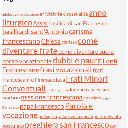
anno
affettività e sessualità
adolescenti e vocazione
liturgico
Assisi
basilica di san Francesco
carisma
basilica di sant'Antonio
come
francescano
Chiesa
clarisse
diventare frate
come diventare suora
dubbi e paure
Fonti
corso vocazionale
frasi vocazionali
Francescane
frati
Frati Minori
francescani e l'Immacolata
Conventuali
luoghi francescani
guida spirituale
missione francescana
martirio
noviziato
papa
Parola e
papa Francesco
Benedetto
vocazione
pellegrini
pillole vocazionali
post-noviziato
preghiera
san Francesco
postulato
san