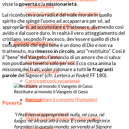
visse la
povertà
e la
missionarietà
.
Testimonianze
Vestire il saio francescano (Noviziato)
Lui riconosceva una radice del male morale in quello
spirito che spinge l’uomo ad accaparrare per sé, ad
Vieni in convento e vedi
appropriarsi, ad accumulare e trattenere, divenendo così
Professare la Regola (Post-noviziato)
avido e dal cuore duro. In realtà il vero atteggiamento del
cristiano, secondo Francesco, dev’essere quello di chi è
Strumenti per te
Come diventare frate
consapevole che ogni bene è un dono di Dio e non va
trattenuto, ma
rimesso in circolo
, anzi “restituito”. Così è
Parla con un frate
il “bene” del Vangelo, l’annuncio di un amore che ci salva:
I passi per diventare frate
non possiamo tenerlo solo per noi. Ecco cosa anima la
missione dei frati: voler ridonare a tutti
le fragranti
Test francescano
parole
del Signore! (cfr.
Lettera ai Fedeli
: FF 180).
Corsi e percorsi vocazionali
Video
Restituire al mondo il Vangelo di Gesù
Sperimentare il convento (Postulato)
Podcast
Povertà
Mini-percorsi on-line
“I frati non si approprino di nulla, né casa, né
Vestire il saio francescano (Noviziato)
luogo, né alcuna altra cosa. E come pellegrini e
forestieri in questo mondo, servendo al Signore
Appuntamenti