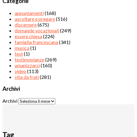
Categorie
appuntamenti
(168)
ascoltare e pregare
(516)
discernere
(675)
domande vocazionali
(249)
essere chiesa
(224)
famiglia francescana
(341)
musica
(1)
test
(1)
testimonianze
(269)
umanizzarsi
(160)
video
(113)
vita da frati
(281)
Archivi
Archivi
Tag