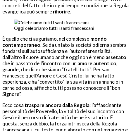
concreti del fatto che in ogni tempo e condizione la Regola
evangelica può sempre
rifiorire
.
Oggi celebriamo tutti i santi francescani
È quello che ci auguriamo, nel complesso
mondo
contemporaneo
. Se da un lato la società odierna sembra
fondarsi sull’autosufficienza e l’autoreferenzialità,
dall’altro il cuore umano anche oggi non è meno
assetato
che in passato dell’incontro con un
amore autentico,
grande
, che dice che siamo “fratelli tutti”. Per san
Francesco quell’Amore è Gesù Cristo: lui ne ha fatto
esperienza, e ha “convertito” la sua vita in un annuncio in
carne ed ossa, affinché tutti possano conoscere il “bon
Signore”.
Ecco cosa
traspare ancora dalla Regola
: l’affascinante
personalità del Poverello, la vitalità del suo incontro con
Gesù e il percorso di fraternità che ne è scaturito. È
questa, senza dubbio, la forza intrinseca della Regola
francescana, il cui testo, pur elaborato con un linguaggio e