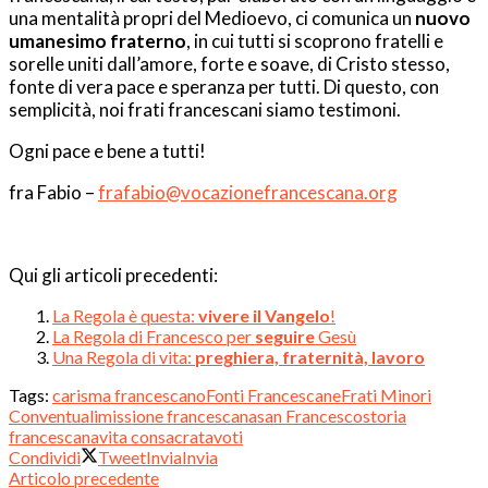
una mentalità propri del Medioevo, ci comunica un
nuovo
umanesimo fraterno
, in cui tutti si scoprono fratelli e
sorelle uniti dall’amore, forte e soave, di Cristo stesso,
fonte di vera pace e speranza per tutti. Di questo, con
semplicità, noi frati francescani siamo testimoni.
Ogni pace e bene a tutti!
fra Fabio –
frafabio@vocazionefrancescana.org
Qui gli articoli precedenti:
La Regola è questa:
vivere il Vangelo
!
La Regola di Francesco per
seguire
Gesù
Una Regola di vita:
preghiera, fraternità, lavoro
Tags:
carisma francescano
Fonti Francescane
Frati Minori
Conventuali
missione francescana
san Francesco
storia
francescana
vita consacrata
voti
Condividi
Tweet
Invia
Invia
Articolo precedente