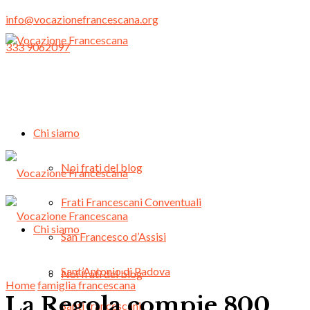
info@vocazionefrancescana.org
333 9062097
Chi siamo
Noi frati del blog
Frati Francescani Conventuali
Chi siamo
San Francesco d’Assisi
Sant’Antonio di Padova
Noi frati del blog
Home
famiglia francescana
La Regola compie 800
Santi francescani