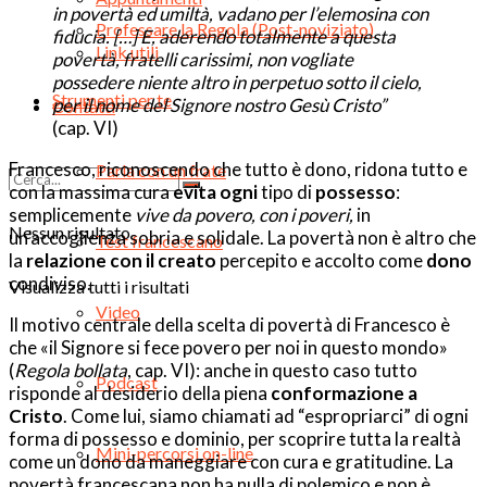
in povertà ed umiltà, vadano per l’elemosina con
Professare la Regola (Post-noviziato)
fiducia. […] E, aderendo totalmente a questa
Link utili
povertà, fratelli carissimi, non vogliate
possedere niente altro in perpetuo sotto il cielo,
Strumenti per te
per il nome del Signore nostro Gesù Cristo”
Contatti
(cap. VI)
Francesco, riconoscendo che tutto è dono, ridona tutto e
Parla con un frate
con la massima cura
evita ogni
tipo di
possesso
:
semplicemente
vive da povero, con i poveri,
in
Nessun risultato
un’accoglienza sobria e solidale. La povertà non è altro che
Test francescano
la
relazione con il creato
percepito e accolto come
dono
condiviso.
Visualizza tutti i risultati
Video
Il motivo centrale della scelta di povertà di Francesco è
che «il Signore si fece povero per noi in questo mondo»
(
Regola bollata
, cap. VI): anche in questo caso tutto
Podcast
risponde al desiderio della piena
conformazione a
Cristo
. Come lui, siamo chiamati ad “espropriarci” di ogni
forma di possesso e dominio, per scoprire tutta la realtà
Mini-percorsi on-line
come un dono da maneggiare con cura e gratitudine. La
povertà francescana non ha nulla di polemico e non è