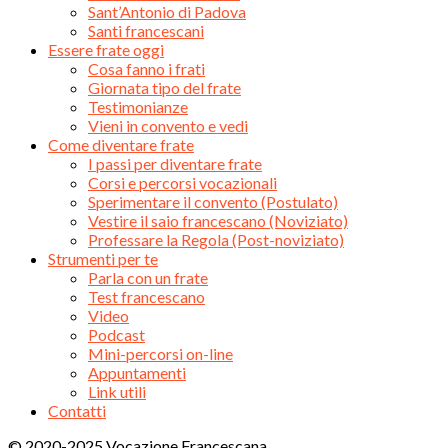
Sant’Antonio di Padova
Santi francescani
Essere frate oggi
Cosa fanno i frati
Giornata tipo del frate
Testimonianze
Vieni in convento e vedi
Come diventare frate
I passi per diventare frate
Corsi e percorsi vocazionali
Sperimentare il convento (Postulato)
Vestire il saio francescano (Noviziato)
Professare la Regola (Post-noviziato)
Strumenti per te
Parla con un frate
Test francescano
Video
Podcast
Mini-percorsi on-line
Appuntamenti
Link utili
Contatti
© 2020-2025 Vocazione Francescana