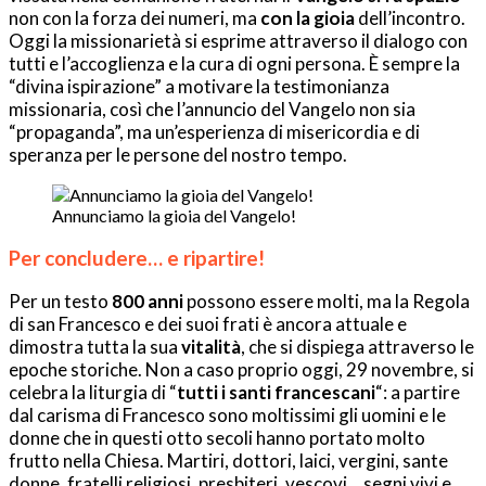
non con la forza dei numeri, ma
con la gioia
dell’incontro.
Oggi la missionarietà si esprime attraverso il dialogo con
tutti e l’accoglienza e la cura di ogni persona. È sempre la
“divina ispirazione” a motivare la testimonianza
missionaria, così che l’annuncio del Vangelo non sia
“propaganda”, ma un’esperienza di misericordia e di
speranza per le persone del nostro tempo.
Annunciamo la gioia del Vangelo!
Per concludere… e ripartire!
Per un testo
800 anni
possono essere molti, ma la Regola
di san Francesco e dei suoi frati è ancora attuale e
dimostra tutta la sua
vitalità
, che si dispiega attraverso le
epoche storiche. Non a caso proprio oggi, 29 novembre, si
celebra la liturgia di “
tutti i santi francescani
“: a partire
dal carisma di Francesco sono moltissimi gli uomini e le
donne che in questi otto secoli hanno portato molto
frutto nella Chiesa. Martiri, dottori, laici, vergini, sante
donne, fratelli religiosi, presbiteri, vescovi… segni vivi e