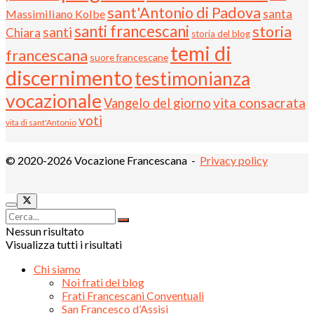
sant'Antonio di Padova
santa
Massimiliano Kolbe
santi francescani
storia
santi
Chiara
storia del blog
temi di
francescana
suore francescane
discernimento
testimonianza
vocazionale
vita consacrata
Vangelo del giorno
voti
vita di sant'Antonio
© 2020-2026 Vocazione Francescana -
Privacy policy
Nessun risultato
Visualizza tutti i risultati
Chi siamo
Noi frati del blog
Frati Francescani Conventuali
San Francesco d’Assisi