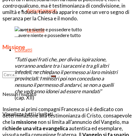
contro
qualcuno, ma è testimonianza di condivisione, in
Appuntamenti
umiltà e fiducia, tanto da apparire come un vero segno di
speranza per la Chiesa e il mondo.
Link utili
…avere niente e possedere tutto
Missione
Contatti
“Tutti quei frati che, per divina ispirazione,
vorranno andare tra i saraceni e tra gli altri
infedeli, ne chiedano il permesso ai loro ministri
provinciali. I ministri poi non concedano a
nessuno il permesso di andarvi, se non a quelli
che vedranno idonei ad essere mandati”
Nessun risultato
(cap. XII)
Insieme ai primi compagni Francesco si è dedicato con
Visualizza tutti i risultati
determinazione alla testimonianza di Cristo, consapevole
che la
missione
non si limita all’annuncio del Vangelo, ma
richiede una vita evangelica
autentica ed esemplare,
vissuta nella comunione fraterna. Il
Vangelo si fa spazio