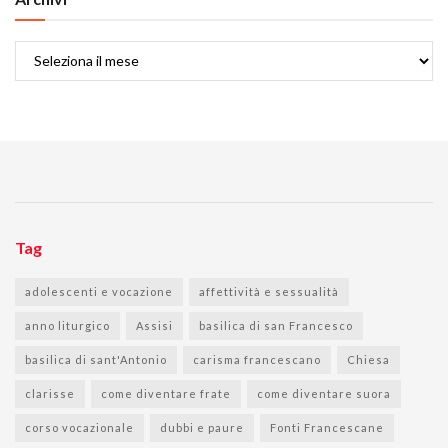
Archivi
Tag
adolescenti e vocazione
affettività e sessualità
anno liturgico
Assisi
basilica di san Francesco
basilica di sant'Antonio
carisma francescano
Chiesa
clarisse
come diventare frate
come diventare suora
corso vocazionale
dubbi e paure
Fonti Francescane