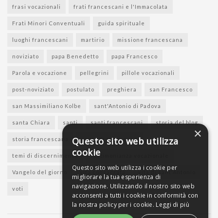
frasi vocazionali
frati francescani e l'Immacolata
Frati Minori Conventuali
guida spirituale
luoghi francescani
martirio
missione francescana
noviziato
papa Benedetto
papa Francesco
Parola e vocazione
pellegrini
pillole vocazionali
post-noviziato
postulato
preghiera
san Francesco
san Massimiliano Kolbe
sant'Antonio di Padova
santa Chiara
santi
santi francescani
storia del blog
×
Questo sito web utilizza
storia francescana
suore francescane
cookie
temi di discernimento
testimonianza vocazionale
Questo sito web utilizza i cookie per
Vangelo del giorno
vita consacrata
vita di sant'Antonio
migliorare la tua esperienza di
navigazione. Utilizzando il nostro sito web
voti
acconsenti a tutti i cookie in conformità con
la nostra policy per i cookie.
Leggi di più