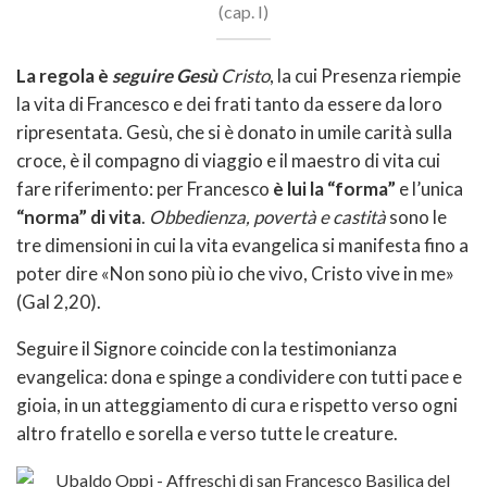
(cap. I)
La regola è
seguire Gesù
Cristo
, la cui Presenza riempie
la vita di Francesco e dei frati tanto da essere da loro
ripresentata. Gesù, che si è donato in umile carità sulla
croce, è il compagno di viaggio e il maestro di vita cui
fare riferimento: per Francesco
è lui la “forma”
e l’unica
“norma” di vita
.
Obbedienza, povertà e castità
sono le
tre dimensioni in cui la vita evangelica si manifesta fino a
poter dire «Non sono più io che vivo, Cristo vive in me»
(Gal 2,20).
Seguire il Signore coincide con la testimonianza
evangelica: dona e spinge a condividere con tutti pace e
gioia, in un atteggiamento di cura e rispetto verso ogni
altro fratello e sorella e verso tutte le creature.