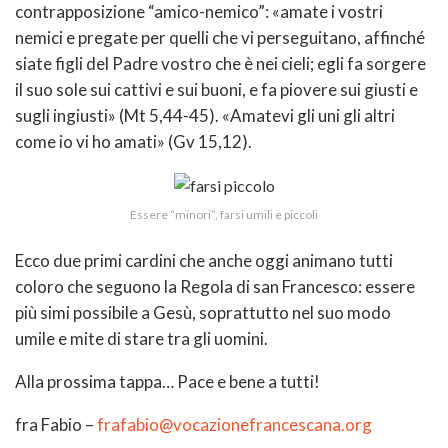
contrapposizione “amico-nemico”: «amate i vostri
nemici e pregate per quelli che vi perseguitano, affinché
siate figli del Padre vostro che è nei cieli; egli fa sorgere
il suo sole sui cattivi e sui buoni, e fa piovere sui giusti e
sugli ingiusti» (Mt 5,44-45). «Amatevi gli uni gli altri
come io vi ho amati» (Gv 15,12).
Essere “minori”, farsi umili e piccoli
Ecco due primi cardini che anche oggi animano tutti
coloro che seguono la Regola di san Francesco: essere
più simi possibile a Gesù, soprattutto nel suo modo
umile e mite di stare tra gli uomini.
Alla prossima tappa… Pace e bene a tutti!
fra Fabio –
frafabio@vocazionefrancescana.org