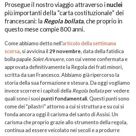
Prosegue il nostro viaggio attraverso i
nuclei
più importanti della “carta costituzionale” dei
francescani: la
Regola bollata
, che proprio in
questo mese compie 800 anni.
Come abbiamo detto nell’
articolo della settimana
scorsa
, si avvicina il
29 novembre
, data della fatidica
bolla papale
Solet Annuere
, con cui venne confermata e
approvata definitivamente la Regola dei frati minori,
scritta da san Francesco. Abbiamo già ripercorso la
storia della sua formazione e stesura. Da oggi vogliamo
invece scorrere i capitoli della
Regola bollata
per vedere
quali sono i suoi
punti fondamentali
. Questi punti sono
come dei “pilastri” attorno a cui si struttura e su cui si
fonda ancora oggi il carisma del santo di Assisi. Un
carisma che proprio grazie allo strumento della regola,
continua ad essere veicolato nei secoli e a produrre