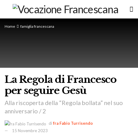
Home
famiglia francescana
La Regola di Francesco
per seguire Gesù
Alla riscoperta della “Regola bollata” nel suo
anniversario / 2
di
fra Fabio Turrisendo
15 Novembre 2023