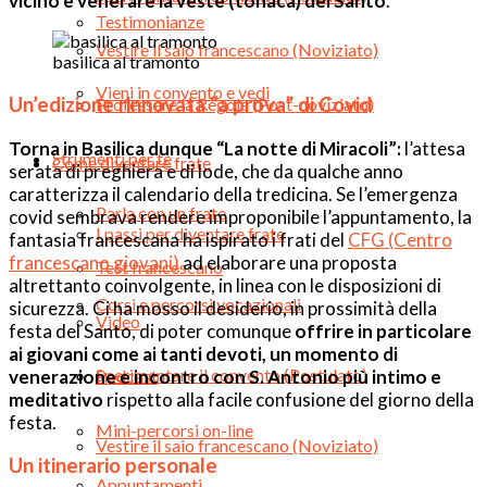
vicino e venerare la veste (tonaca) del Santo
.
Testimonianze
Vestire il saio francescano (Noviziato)
basilica al tramonto
Vieni in convento e vedi
Un’edizione rinnovata “a prova” di Covid
Professare la Regola (Post-noviziato)
Torna in Basilica dunque “La notte di Miracoli”:
l’attesa
Strumenti per te
Come diventare frate
serata di preghiera e di lode, che da qualche anno
caratterizza il calendario della tredicina. Se l’emergenza
Parla con un frate
covid sembrava rendere improponibile l’appuntamento, la
I passi per diventare frate
fantasia francescana ha ispirato i frati del
CFG (Centro
francescano giovani)
ad elaborare una proposta
Test francescano
altrettanto coinvolgente, in linea con le disposizioni di
Corsi e percorsi vocazionali
sicurezza. Ci ha mosso il desiderio, in prossimità della
Video
festa del Santo, di poter comunque
offrire in particolare
ai giovani come ai tanti devoti, un momento di
Sperimentare il convento (Postulato)
venerazione e incontro con S. Antonio più intimo e
Podcast
meditativo
rispetto alla facile confusione del giorno della
festa.
Mini-percorsi on-line
Vestire il saio francescano (Noviziato)
Un itinerario personale
Appuntamenti