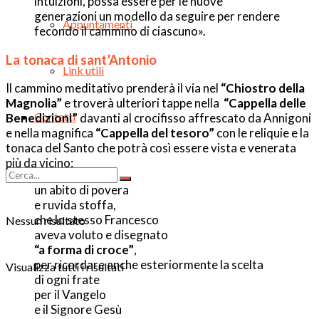
intuizioni, possa essere per le nuove
generazioni un modello da seguire per rendere
Appuntamenti
fecondo il cammino di ciascuno».
La tonaca di sant’Antonio
Link utili
Il cammino meditativo prenderà il via nel
“Chiostro della
Magnolia”
e troverà ulteriori tappe nella
“Cappella delle
Contatti
Benedizioni”
davanti al crocifisso affrescato da Annigoni
e nella magnifica
“Cappella del tesoro”
con le reliquie e la
tonaca del Santo che potrà così essere vista e venerata
più da vicino:
un abito di povera
e ruvida stoffa,
che lo stesso Francesco
Nessun risultato
aveva voluto e disegnato
“a forma di croce”
,
per ricordare anche esteriormente la scelta
Visualizza tutti i risultati
di ogni frate
per il Vangelo
e il Signore Gesù