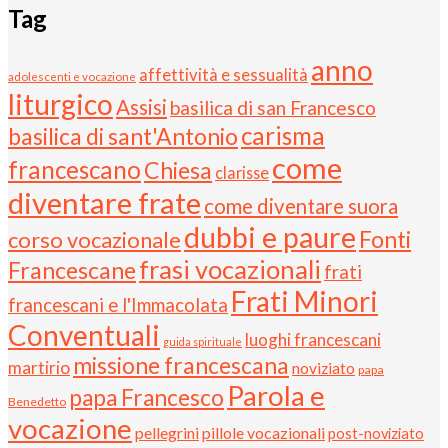
Tag
anno
affettività e sessualità
adolescenti e vocazione
liturgico
Assisi
basilica di san Francesco
carisma
basilica di sant'Antonio
come
francescano
Chiesa
clarisse
diventare frate
come diventare suora
dubbi e paure
Fonti
corso vocazionale
frasi vocazionali
Francescane
frati
Frati Minori
francescani e l'Immacolata
Conventuali
luoghi francescani
guida spirituale
missione francescana
martirio
noviziato
papa
Parola e
papa Francesco
Benedetto
vocazione
pellegrini
pillole vocazionali
post-noviziato