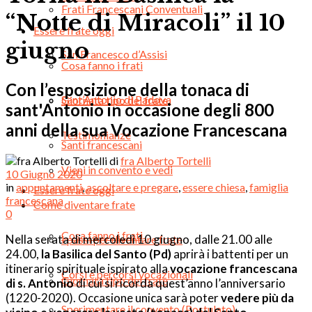
Frati Francescani Conventuali
“Notte di Miracoli” il 10
Essere frate oggi
giugno
San Francesco d’Assisi
Cosa fanno i frati
Con l’esposizione della tonaca di
Sant’Antonio di Padova
Giornata tipo del frate
sant'Antonio in occasione degli 800
anni della sua Vocazione Francescana
Testimonianze
Santi francescani
di
fra Alberto Tortelli
Vieni in convento e vedi
10 Giugno 2020
in
appuntamenti
,
ascoltare e pregare
,
essere chiesa
,
famiglia
Essere frate oggi
francescana
Come diventare frate
0
Cosa fanno i frati
Nella serata di mercoledì 10 giugno, dalle 21.00 alle
I passi per diventare frate
24.00,
la Basilica del Santo (Pd)
aprirà i battenti per un
itinerario spirituale ispirato alla
vocazione francescana
Corsi e percorsi vocazionali
Giornata tipo del frate
di s. Antonio
di cui si ricorda quest’anno l’anniversario
(1220-2020). Occasione unica sarà poter
vedere più da
Sperimentare il convento (Postulato)