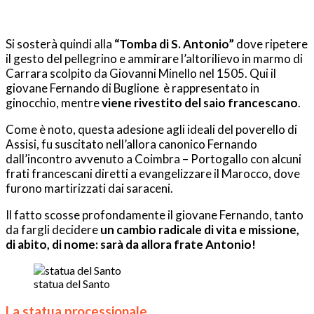
Si sosterà quindi alla
“Tomba di S. Antonio”
dove ripetere
il gesto del pellegrino e ammirare l’altorilievo in marmo di
Carrara scolpito da Giovanni Minello nel 1505. Qui il
giovane Fernando di Buglione è rappresentato in
ginocchio, mentre
viene rivestito del saio francescano
.
Come è noto, questa adesione agli ideali del poverello di
Assisi, fu suscitato nell’allora canonico Fernando
dall’incontro avvenuto a Coimbra – Portogallo con alcuni
frati francescani diretti a evangelizzare il Marocco, dove
furono martirizzati dai saraceni.
Il fatto scosse profondamente il giovane Fernando, tanto
da fargli decidere
un cambio radicale di vita e missione,
di abito, di nome: sarà da allora frate Antonio!
statua del Santo
La statua processionale