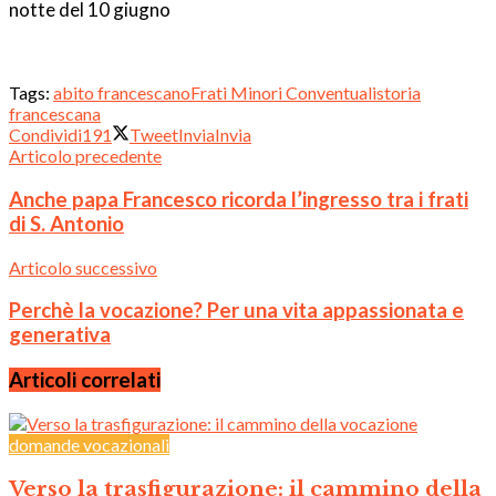
notte del 10 giugno
.
Tags:
abito francescano
Frati Minori Conventuali
storia
francescana
Condividi
191
Tweet
Invia
Invia
Articolo precedente
Anche papa Francesco ricorda l’ingresso tra i frati
di S. Antonio
Articolo successivo
Perchè la vocazione? Per una vita appassionata e
generativa
Articoli correlati
domande vocazionali
Verso la trasfigurazione: il cammino della