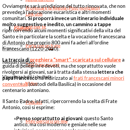
Ovviamente sarà un’edizione del tutto rinnovata, che non
Professare la Regola (Post-noviziato)
prevederà l’adorazione eucaristica e altri momenti
Link utili
comunitari.
Si proporrà invece un itinerario individuale
molto suggestivo e inedito, un cammino a tappe
Strumenti per te
Contatti
ripercorrendo alcuni momenti significativi della vita del
Santo e in particolare la scelta e la vocazione francescana
di Antonio che proprio 800 anni fa aderì all’ordine
Parla con un frate
francescano (1220-2020).
La traccia di
preghiera “smart”, scaricata sul cellulare
a
Nessun risultato
Test francescano
guida di pellegrini e devoti, ma che soprattutto vuole
rivolgersi ai giovani, sarà tratta dalla stessa
lettera che
Visualizza tutti i risultati
papa Francesco
ha indirizzato ai
frati francescani minori
Video
conventuali
(custodi della Basilica) in occasione del
centenario antoniano.
Il Santo Padre, infatti, ripercorrendo la scelta di Frate
Podcast
Antonio, così si esprime:
«
Penso soprattutto ai giovani:
questo Santo
Mini-percorsi on-line
antico, ma così moderno e geniale nelle sue