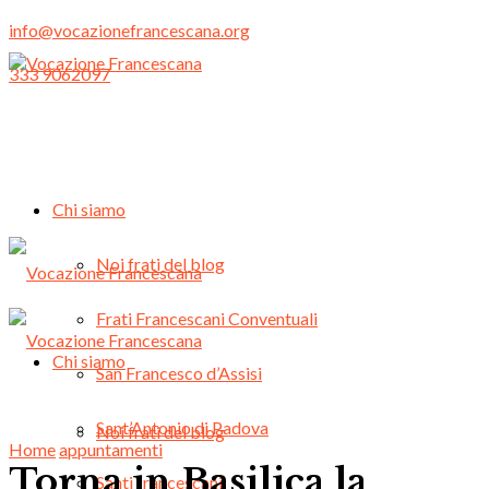
info@vocazionefrancescana.org
333 9062097
Chi siamo
Noi frati del blog
Frati Francescani Conventuali
Chi siamo
San Francesco d’Assisi
Sant’Antonio di Padova
Noi frati del blog
Home
appuntamenti
Torna in Basilica la
Santi francescani