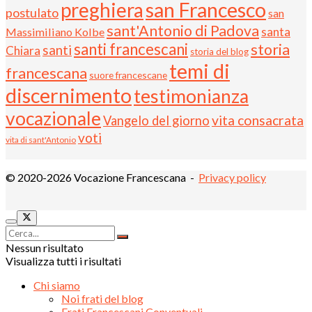
preghiera
san Francesco
postulato
san
sant'Antonio di Padova
santa
Massimiliano Kolbe
santi francescani
storia
santi
Chiara
storia del blog
temi di
francescana
suore francescane
discernimento
testimonianza
vocazionale
vita consacrata
Vangelo del giorno
voti
vita di sant'Antonio
© 2020-2026 Vocazione Francescana -
Privacy policy
Nessun risultato
Visualizza tutti i risultati
Chi siamo
Noi frati del blog
Frati Francescani Conventuali