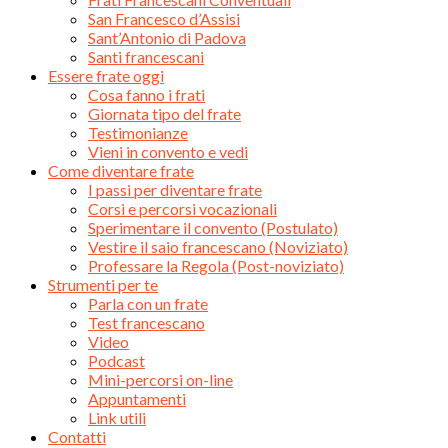
San Francesco d’Assisi
Sant’Antonio di Padova
Santi francescani
Essere frate oggi
Cosa fanno i frati
Giornata tipo del frate
Testimonianze
Vieni in convento e vedi
Come diventare frate
I passi per diventare frate
Corsi e percorsi vocazionali
Sperimentare il convento (Postulato)
Vestire il saio francescano (Noviziato)
Professare la Regola (Post-noviziato)
Strumenti per te
Parla con un frate
Test francescano
Video
Podcast
Mini-percorsi on-line
Appuntamenti
Link utili
Contatti