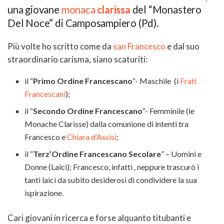
una giovane
monaca
clarissa
del “Monastero
Del Noce” di Camposampiero (Pd).
Più volte ho scritto come da
san Francesco
e dal suo
straordinario carisma, siano scaturiti:
il “
Primo Ordine Francescano
“- Maschile (i
Frati
Francescani
);
il “
Secondo Ordine Francescano
“- Femminile (le
Monache Clarisse) dalla comunione di intenti tra
Francesco e
Chiara d’Assisi
;
il “
Terz’Ordine Francescano Secolare
” – Uomini e
Donne (Laici); Francesco, infatti , neppure trascurò i
tanti laici da subito desiderosi di condividere la sua
ispirazione.
Cari giovani in ricerca e forse alquanto titubanti e