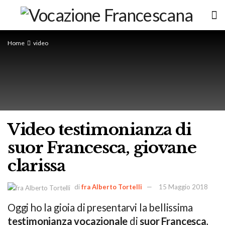
Home
video
Video testimonianza di
suor Francesca, giovane
clarissa
di
fra Alberto Tortelli
15 Maggio 2018
Oggi ho la gioia di presentarvi la bellissima
testimonianza vocazionale
di
suor Francesca
,