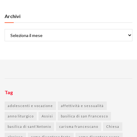
Archivi
Archivi
Tag
adolescenti e vocazione
affettività e sessualità
anno liturgico
Assisi
basilica di san Francesco
basilica di sant'Antonio
carisma francescano
Chiesa
clarisse
come diventare frate
come diventare suora