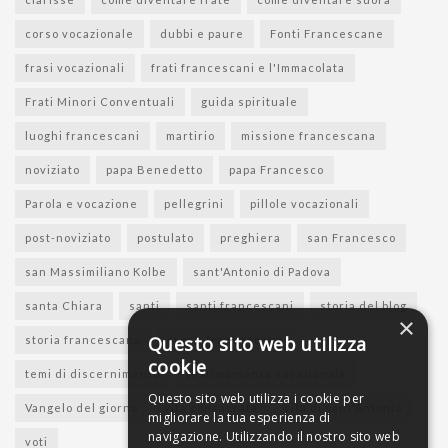
corso vocazionale
dubbi e paure
Fonti Francescane
frasi vocazionali
frati francescani e l'Immacolata
Frati Minori Conventuali
guida spirituale
luoghi francescani
martirio
missione francescana
noviziato
papa Benedetto
papa Francesco
Parola e vocazione
pellegrini
pillole vocazionali
post-noviziato
postulato
preghiera
san Francesco
san Massimiliano Kolbe
sant'Antonio di Padova
santa Chiara
santi
santi francescani
storia del blog
×
Questo sito web utilizza
storia francescana
suore francescane
cookie
temi di discernimento
testimonianza vocazionale
Questo sito web utilizza i cookie per
Vangelo del giorno
vita consacrata
vita di sant'Antonio
migliorare la tua esperienza di
navigazione. Utilizzando il nostro sito web
voti