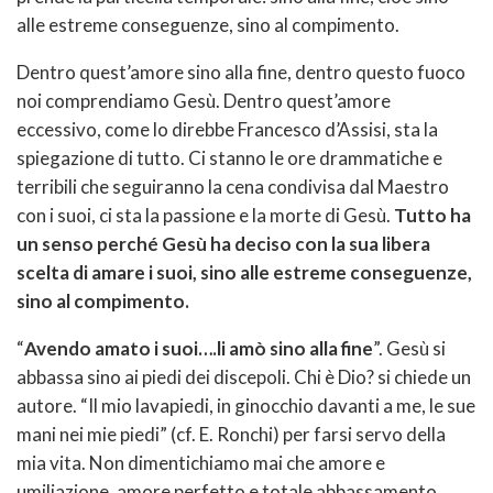
alle estreme conseguenze, sino al compimento.
Dentro quest’amore sino alla fine, dentro questo fuoco
noi comprendiamo Gesù. Dentro quest’amore
eccessivo, come lo direbbe Francesco d’Assisi, sta la
spiegazione di tutto. Ci stanno le ore drammatiche e
terribili che seguiranno la cena condivisa dal Maestro
con i suoi, ci sta la passione e la morte di Gesù.
Tutto ha
un senso perché Gesù ha deciso con la sua libera
scelta di amare i suoi, sino alle estreme conseguenze,
sino al compimento.
“
Avendo amato i suoi….li amò sino alla fine
”. Gesù si
abbassa sino ai piedi dei discepoli. Chi è Dio? si chiede un
autore. “Il mio lavapiedi, in ginocchio davanti a me, le sue
mani nei mie piedi” (cf. E. Ronchi) per farsi servo della
mia vita. Non dimentichiamo mai che amore e
umiliazione, amore perfetto e totale abbassamento