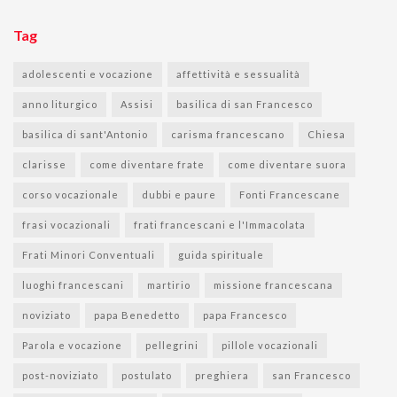
Tag
adolescenti e vocazione
affettività e sessualità
anno liturgico
Assisi
basilica di san Francesco
basilica di sant'Antonio
carisma francescano
Chiesa
clarisse
come diventare frate
come diventare suora
corso vocazionale
dubbi e paure
Fonti Francescane
frasi vocazionali
frati francescani e l'Immacolata
Frati Minori Conventuali
guida spirituale
luoghi francescani
martirio
missione francescana
noviziato
papa Benedetto
papa Francesco
Parola e vocazione
pellegrini
pillole vocazionali
post-noviziato
postulato
preghiera
san Francesco