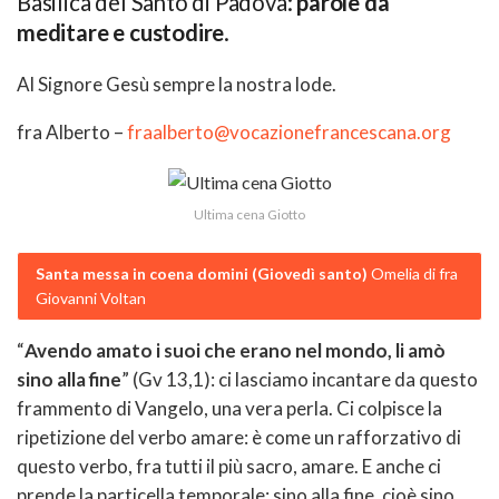
Basilica del Santo di Padova:
parole da
meditare e custodire
.
Al Signore Gesù sempre la nostra lode.
fra Alberto –
fraalberto@vocazionefrancescana.org
Ultima cena Giotto
Santa messa in coena domini (Giovedì santo)
Omelia di fra
Giovanni Voltan
“
Avendo amato i suoi che erano nel mondo, li amò
sino alla fine
” (Gv 13,1): ci lasciamo incantare da questo
frammento di Vangelo, una vera perla. Ci colpisce la
ripetizione del verbo amare: è come un rafforzativo di
questo verbo, fra tutti il più sacro, amare. E anche ci
prende la particella temporale: sino alla fine, cioè sino