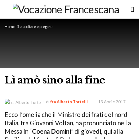
Home
ascoltare e pregare
Lì amò sino alla fine
di
fra Alberto Tortelli
13 Aprile 2017
Ecco l’omelia che il Ministro dei frati del nord
Italia, fra Giovanni Voltan, ha pronunciato nella
Messa in “
Coena Domini
” di giovedì, qui alla