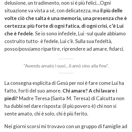
delusione, un tradimento, non si è più felici…Ogni
situazione va vista a sé, con delicatezza, ma
il più delle
volte ciò che salta è una memoria, una presenza che è
certezza: più forte di ogni fatica, di ogni crisi, c’è Lui
che è fedele
. Se io sono infedele, Lui -sul quale abbiamo
costruito tutto- è fedele, Lui c’è. Sulla sua fedeltà,
posso/possiamo ripartire, riprendere ad amare, fidarci.
“Avendo amato i suoi…li amò sino alla fine”.
La consegna esplicita di Gesù per noi è fare come Lui ha
fatto, forti del suo amore.
Chi amare? A chi lavare i
piedi?
Madre Teresa (Santa M. Teresa) di Calcutta non
ha dubbi nel dare risposta: (il più povero è) chi non si
sente amato, chi è solo, chi è più ferito.
Nei giorni scorsi mi trovavo con un gruppo di famiglie ad