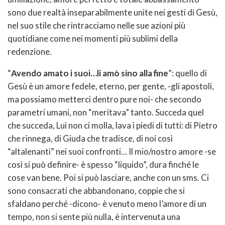
sono due realtà inseparabilmente unite nei gesti di Gesù,
nel suo stile che rintracciamo nelle sue azioni più
quotidiane come nei momenti più sublimi della
redenzione.
“
Avendo amato i suoi…li amò sino alla fine
”: quello di
Gesù è un amore fedele, eterno, per gente, -gli apostoli,
ma possiamo metterci dentro pure noi- che secondo
parametri umani, non “meritava” tanto. Succeda quel
che succeda, Lui non ci molla, lava i piedi di tutti: di Pietro
che rinnega, di Giuda che tradisce, di noi così
“altalenanti” nei suoi confronti… Il mio/nostro amore -se
così si può definire- è spesso “liquido”, dura finché le
cose van bene. Poi si può lasciare, anche con un sms. Ci
sono consacrati che abbandonano, coppie che si
sfaldano perché -dicono- è venuto meno l’amore di un
tempo, non si sente più nulla, è intervenuta una