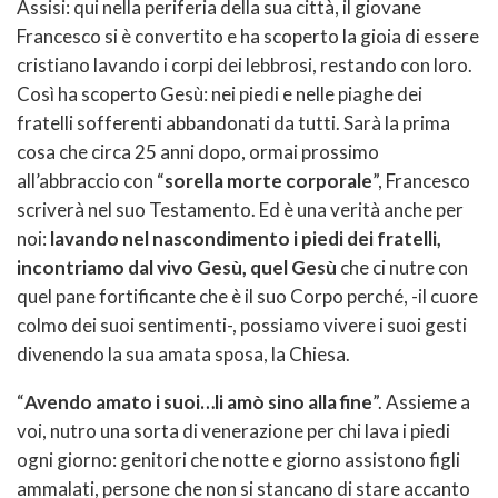
Assisi: qui nella periferia della sua città, il giovane
Francesco si è convertito e ha scoperto la gioia di essere
cristiano lavando i corpi dei lebbrosi, restando con loro.
Così ha scoperto Gesù: nei piedi e nelle piaghe dei
fratelli sofferenti abbandonati da tutti. Sarà la prima
cosa che circa 25 anni dopo, ormai prossimo
all’abbraccio con “
sorella morte corporale
”, Francesco
scriverà nel suo Testamento. Ed è una verità anche per
noi:
lavando nel nascondimento i piedi dei fratelli,
incontriamo dal vivo Gesù, quel Gesù
che ci nutre con
quel pane fortificante che è il suo Corpo perché, -il cuore
colmo dei suoi sentimenti-, possiamo vivere i suoi gesti
divenendo la sua amata sposa, la Chiesa.
“
Avendo amato i suoi…li amò sino alla fine
”. Assieme a
voi, nutro una sorta di venerazione per chi lava i piedi
ogni giorno: genitori che notte e giorno assistono figli
ammalati, persone che non si stancano di stare accanto