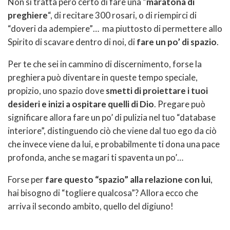
Non si tratta però certo di fare una “
maratona di
preghiere
“, di recitare 300 rosari, o di riempirci di
“doveri da adempiere”… ma piuttosto di permettere allo
Spirito di scavare dentro di noi, di
fare un po’ di spazio
.
Per te che sei in cammino di discernimento, forse la
preghiera può diventare in queste tempo speciale,
propizio, uno spazio dove
smetti di proiettare i tuoi
desideri e inizi a ospitare quelli di Dio
. Pregare può
significare allora fare un po’ di pulizia nel tuo “database
interiore”, distinguendo ciò che viene dal tuo ego da ciò
che invece viene da lui, e probabilmente ti dona una pace
profonda, anche se magari ti spaventa un po’…
Forse per
fare questo “spazio” alla relazione con lui
,
hai bisogno di “togliere qualcosa”? Allora ecco che
arriva il secondo ambito, quello del digiuno!