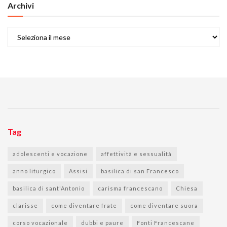
Archivi
Archivi
Tag
adolescenti e vocazione
affettività e sessualità
anno liturgico
Assisi
basilica di san Francesco
basilica di sant'Antonio
carisma francescano
Chiesa
clarisse
come diventare frate
come diventare suora
corso vocazionale
dubbi e paure
Fonti Francescane