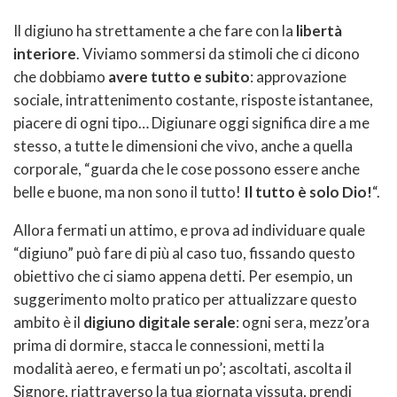
Il digiuno ha strettamente a che fare con la
libertà
interiore
. Viviamo sommersi da stimoli che ci dicono
che dobbiamo
avere tutto e subito
: approvazione
sociale, intrattenimento costante, risposte istantanee,
piacere di ogni tipo… Digiunare oggi significa dire a me
stesso, a tutte le dimensioni che vivo, anche a quella
corporale, “guarda che le cose possono essere anche
belle e buone, ma non sono il tutto!
Il tutto è solo Dio!
“.
Allora fermati un attimo, e prova ad individuare quale
“digiuno” può fare di più al caso tuo, fissando questo
obiettivo che ci siamo appena detti. Per esempio, un
suggerimento molto pratico per attualizzare questo
ambito è il
digiuno digitale serale
: ogni sera, mezz’ora
prima di dormire, stacca le connessioni, metti la
modalità aereo, e fermati un po’; ascoltati, ascolta il
Signore, riattraverso la tua giornata vissuta, prendi