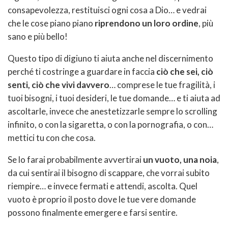
consapevolezza, restituisci ogni cosa a Dio… e vedrai
che le cose piano piano
riprendono un loro ordine
, più
sano e più bello!
Questo tipo di digiuno ti aiuta anche nel discernimento
perché ti costringe a guardare in faccia
ciò che sei, ciò
senti, ciò che vivi davvero
… comprese le tue fragilità, i
tuoi bisogni, i tuoi desideri, le tue domande… e ti aiuta ad
ascoltarle, invece che anestetizzarle sempre lo scrolling
infinito, o con la sigaretta, o con la pornografia, o con…
mettici tu con che cosa.
Se lo farai probabilmente avvertirai
un vuoto, una noia
,
da cui sentirai il bisogno di scappare, che vorrai subito
riempire… e invece fermati e attendi, ascolta. Quel
vuoto è proprio il posto dove le tue vere domande
possono finalmente emergere e farsi sentire.