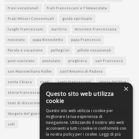
frasi vocazionali
frati francescani e l'Immacolata
Frati Minori Conventuali
guida spirituale
luoghi francescani
martirio
missione francescana
noviziato
papa Benedetto
papa Francesco
Parola e vocazione
pellegrini
pillole vocazionali
post-noviziato
postulato
preghiera
san Francesco
san Massimiliano Kolbe
sant'Antonio di Padova
santa Chiara
santi
santi francescani
storia del blog
×
Questo sito web utilizza
storia francescana
suore francescane
cookie
temi di discernimento
testimonianza vocazionale
Questo sito web utilizza i cookie per
Vangelo del giorno
vita consacrata
vita di sant'Antonio
migliorare la tua esperienza di
navigazione. Utilizzando il nostro sito web
voti
acconsenti a tutti i cookie in conformità con
la nostra policy per i cookie.
Leggi di più