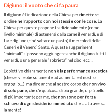
Digiuno: il vuoto che ci fa paura
Il
digiuno
è l’indicazione della Chiesa per
rimettere
ordine nel rapporto con noi stessi e con le cose
. La
Chiesa per questo propone tradizionalmente (come
livello minimale) di astenersi dalla carne il venerdì, e di
fare digiuno (cioè saltare un pasto) il mercoledì delle
Ceneri e il Venerdì Santo. A queste suggerimenti
“minimali” si possono aggiungere anche il digiuno tutti i
venerdì, o una generale “sobrietà” nel cibo, ecc…
L’obiettivo chiaramente
non è la performance ascetica
(che servirebbe solamente ad aumentare il nostro
orgoglio…), ma dire anche al nostro corpo che n
on vivo
di solo pane
, che c’è qualcosa di più grande, di più bello,
di più importante per me, che
non sono per forza
schiavo di ogni desiderio immediato
che ci attraversa
la mente!