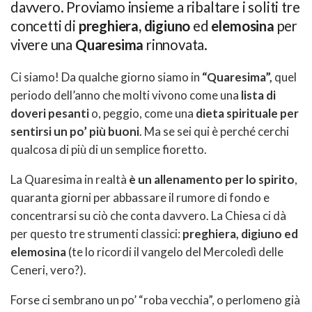
davvero. Proviamo insieme a ribaltare i soliti tre
concetti di
preghiera, digiuno
ed
elemosina
per
vivere una
Quaresima
rinnovata.
Ci siamo! Da qualche giorno siamo in
“Quaresima”,
quel
periodo dell’anno che molti vivono come una
lista di
doveri pesanti
o, peggio, come una
dieta spirituale per
sentirsi un po’ più buoni
. Ma se sei qui è perché cerchi
qualcosa di più di un semplice fioretto.
La Quaresima in realtà
è un allenamento per lo spirito
,
quaranta giorni per abbassare il rumore di fondo e
concentrarsi su ciò che conta davvero. La Chiesa ci dà
per questo tre strumenti classici:
preghiera, digiuno ed
elemosina
(te lo ricordi il vangelo del Mercoledì delle
Ceneri, vero?).
Forse ci sembrano un po’ “roba vecchia”, o perlomeno già