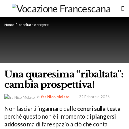
Home
ascoltare e pregare
Una quaresima “ribaltata”:
cambia prospettiva!
di
fra Nico Melato
22 Febbraio 2026
Non lasciarti ingannare dalle
ceneri sulla testa
perché questo non è il momento di
piangersi
addosso
ma di fare spazio a ciò che conta