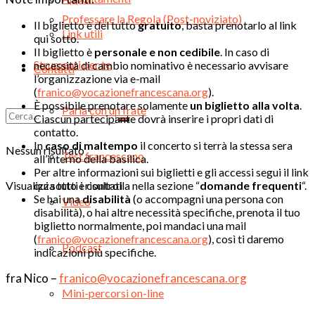
Professare la Regola (Post-noviziato)
Il biglietto è del tutto
gratuito
, basta prenotarlo al link
Link utili
qui sotto.
Il biglietto è
personale e non cedibile
. In caso di
Strumenti per te
necessità di cambio nominativo è necessario avvisare
Contatti
l’organizzazione via e-mail
(
franico@vocazionefrancescana.org
).
È possibile prenotare solamente
un biglietto alla volta
.
Parla con un frate
Ciascun partecipante dovrà inserire i propri dati di
contatto.
In
caso di maltempo
il concerto si terrà la stessa sera
Nessun risultato
Test francescano
all’interno della basilica.
Per altre informazioni sui biglietti e gli accessi segui il link
Visualizza tutti i risultati
qui sotto e controlla nella sezione “
domande frequenti
“.
Se hai una
disabilità
(o accompagni una persona con
Video
disabilità), o hai altre necessità specifiche, prenota il tuo
biglietto normalmente, poi mandaci una mail
(
franico@vocazionefrancescana.org
), così ti daremo
Podcast
indicazioni più specifiche.
fra Nico –
franico@vocazionefrancescana.org
Mini-percorsi on-line