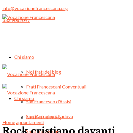
info@vocazionefrancescana.org
333 9062097
Chi siamo
Noi frati del blog
Frati Francescani Conventuali
Chi siamo
San Francesco d’Assisi
Sant’Antonio di Padova
Noi frati del blog
Home
appuntamenti
Rock cristiano davanti
Santi francescani