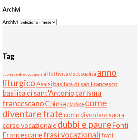
Archivi
Archivi
Tag
anno
affettività e sessualità
adolescenti e vocazione
liturgico
Assisi
basilica di san Francesco
carisma
basilica di sant'Antonio
come
francescano
Chiesa
clarisse
diventare frate
come diventare suora
dubbi e paure
Fonti
corso vocazionale
frasi vocazionali
Francescane
frati