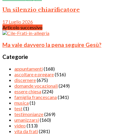
Un silenzio chiarificatore
17 Luglio 2026
Articolo successivo
Ma vale davvero la pena seguire Gesù?
Categorie
appuntamenti
(168)
ascoltare e pregare
(516)
discernere
(675)
domande vocazionali
(249)
essere chiesa
(224)
famiglia francescana
(341)
musica
(1)
test
(1)
testimonianze
(269)
umanizzarsi
(160)
video
(113)
vita da frati
(281)