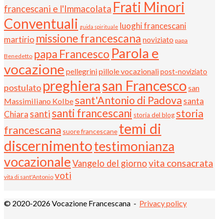
Frati Minori
francescani e l'Immacolata
Conventuali
luoghi francescani
guida spirituale
missione francescana
martirio
noviziato
papa
Parola e
papa Francesco
Benedetto
vocazione
pellegrini
pillole vocazionali
post-noviziato
preghiera
san Francesco
postulato
san
sant'Antonio di Padova
santa
Massimiliano Kolbe
santi francescani
storia
santi
Chiara
storia del blog
temi di
francescana
suore francescane
discernimento
testimonianza
vocazionale
vita consacrata
Vangelo del giorno
voti
vita di sant'Antonio
© 2020-2026 Vocazione Francescana -
Privacy policy