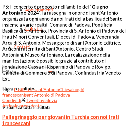
PS: Il concerto è proposto nell’ambito del “
Giugno
Appuntamenti
Antoniano 2024
“, la rassegna in onore di sant’Antonio
organizzata ogni anno da noi frati della basilica del Santo
insieme a varie realtà: Comune di Padova, Pontificia
Link utili
Basilica di S. Antonio, Provincia di S. Antonio di Padova dei
Frati Minori Conventuali, Diocesi di Padova, Veneranda
Arca di S. Antonio, Messaggero di sant’Antonio Editrice,
Contatti
Arciconfraternita di Sant’Antonio, Centro Studi
Antoniani, Museo Antoniano. La realizzazione della
manifestazione è possibile grazie al contributo di
Fondazione Cassa di Risparmio di Padova e Rovigo,
Camera di Commercio di Padova, Confindustria Veneto
Est.
Nessun risultato
Tags:
basilica di sant'Antonio
Chiesa
luoghi
francescani
sant'Antonio di Padova
Condividi
Tweet
Invia
Invia
Articolo precedente
Visualizza tutti i risultati
Pellegrinaggio per giovani in Turchia con noi frati
francescani