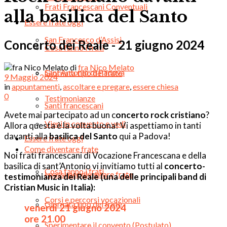
Frati Francescani Conventuali
alla basilica del Santo
Essere frate oggi
San Francesco d’Assisi
Concerto dei Reale - 21 giugno 2024
Cosa fanno i frati
di
fra Nico Melato
Sant’Antonio di Padova
Giornata tipo del frate
9 Maggio 2024
in
appuntamenti
,
ascoltare e pregare
,
essere chiesa
0
Testimonianze
Santi francescani
Avete mai partecipato ad un c
oncerto rock cristiano
?
Vieni in convento e vedi
Allora questa è la volta buona! Vi aspettiamo in tanti
davanti alla
basilica del Santo
qui a Padova!
Essere frate oggi
Come diventare frate
Noi frati francescani di Vocazione Francescana e della
basilica di sant’Antonio vi invitiamo tutti al
concerto-
Cosa fanno i frati
I passi per diventare frate
testimonianza dei Reale (una delle principali band di
Cristian Music in Italia):
Corsi e percorsi vocazionali
Giornata tipo del frate
venerdì 21 giugno 2024
ore 21.00
Sperimentare il convento (Postulato)