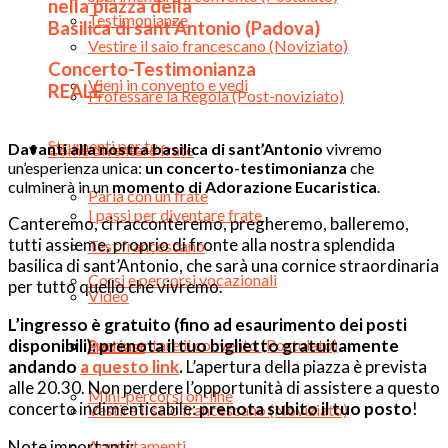
nella piazza della
Testimonianze
Basilica di sant’Antonio (Padova)
Vestire il saio francescano (Noviziato)
Concerto-Testimonianza
Vieni in convento e vedi
REALE
Professare la Regola (Post-noviziato)
Strumenti per te
Davanti alla nostra basilica di sant’Antonio
vivremo
Come diventare frate
un’esperienza unica:
un concerto-testimonianza
che
culminerà in un
momento di Adorazione Eucaristica
.
Parla con un frate
I passi per diventare frate
Canteremo, ci racconteremo, pregheremo, balleremo,
tutti assieme, proprio di fronte alla nostra splendida
Test francescano
basilica di sant’Antonio, che sarà una cornice straordinaria
Corsi e percorsi vocazionali
per tutto quello che vivremo.
Video
L’ingresso è gratuito (fino ad esaurimento dei posti
Sperimentare il convento (Postulato)
disponibili): prenota il tuo biglietto gratuitamente
Podcast
andando
a questo link
.
L’apertura della piazza è prevista
alle 20.30. Non perdere l’opportunità di assistere a questo
Mini-percorsi on-line
concerto indimenticabile:
p
renota subito il tuo posto
!
Vestire il saio francescano (Noviziato)
Appuntamenti
Note importanti: