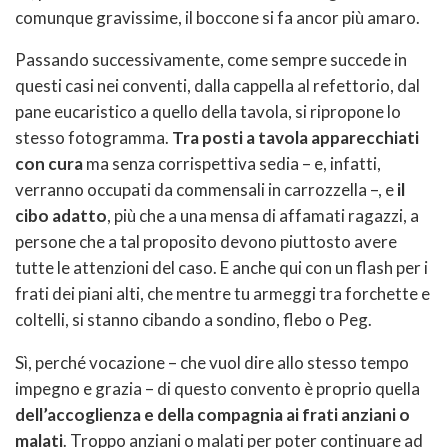
comunque gravissime, il boccone si fa ancor più amaro.
Passando successivamente, come sempre succede in
questi casi nei conventi, dalla cappella al refettorio, dal
pane eucaristico a quello della tavola, si ripropone lo
stesso fotogramma.
Tra posti a tavola apparecchiati
con cura
ma senza corrispettiva sedia – e, infatti,
verranno occupati da commensali in carrozzella –, e
il
cibo adatto
, più che a una mensa di affamati ragazzi, a
persone che a tal proposito devono piuttosto avere
tutte le attenzioni del caso. E anche qui con un flash per i
frati dei piani alti, che mentre tu armeggi tra forchette e
coltelli, si stanno cibando a sondino, flebo o Peg.
Sì, perché vocazione – che vuol dire allo stesso tempo
impegno e grazia – di questo convento è proprio quella
dell’accoglienza e della compagnia ai frati anziani o
malati
. Troppo anziani o malati per poter continuare ad