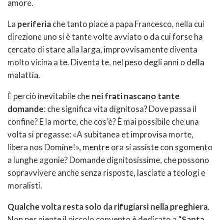
amore.
La
periferia
che tanto piace a papa Francesco, nella cui
direzione uno si è tante volte avviato o da cui forse ha
cercato di stare alla larga, improvvisamente diventa
molto vicina a te. Diventa te, nel peso degli anni o della
malattia.
È perciò inevitabile che
nei frati nascano tante
domande
: che significa vita dignitosa? Dove passa il
confine? E la morte, che cos’è? È mai possibile che una
volta si pregasse: «A subitanea et improvisa morte,
libera nos Domine!», mentre ora si assiste con sgomento
a lunghe agonie? Domande dignitosissime, che possono
sopravvivere anche senza risposte, lasciate a teologi e
moralisti.
Qualche volta resta solo da rifugiarsi nella preghiera
.
Non per niente il piccolo convento è dedicato a “
Santa