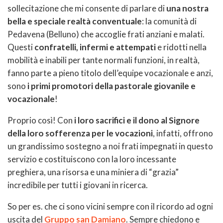
sollecitazione che mi consente di parlare di
una nostra
bella e speciale realtà conventuale
: la comunità di
Pedavena (Belluno) che accoglie frati anziani e malati.
Questi
confratelli, infermi e attempati
e ridotti nella
mobilità e inabili per tante normali funzioni, in realtà,
fanno parte a pieno titolo dell’equipe vocazionale e anzi,
sono
i primi promotori della pastorale giovanile e
vocazionale
!
Proprio così! Con
i loro sacrifici e il dono al Signore
della loro sofferenza per le vocazioni
, infatti, offrono
un grandissimo sostegno a noi frati impegnati in questo
servizio e costituiscono con la loro incessante
preghiera, una risorsa e una miniera di “grazia”
incredibile per tutti i giovani in ricerca.
So per es. che ci sono vicini sempre con il ricordo ad ogni
uscita del
Gruppo san Damiano
. Sempre chiedono e