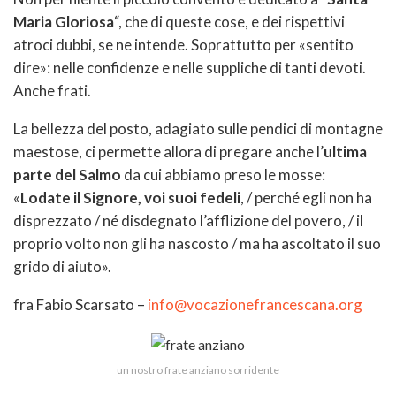
Maria Gloriosa
“, che di queste cose, e dei rispettivi
atroci dubbi, se ne intende. Soprattutto per «sentito
dire»: nelle confidenze e nelle suppliche di tanti devoti.
Anche frati.
La bellezza del posto, adagiato sulle pendici di montagne
maestose, ci permette allora di pregare anche l’
ultima
parte del Salmo
da cui abbiamo preso le mosse:
«
Lodate il Signore, voi suoi fedeli
, / perché egli non ha
disprezzato / né disdegnato l’afflizione del povero, / il
proprio volto non gli ha nascosto / ma ha ascoltato il suo
grido di aiuto».
fra Fabio Scarsato –
info@vocazionefrancescana.org
un nostro frate anziano sorridente