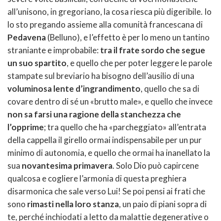
all’unisono, in gregoriano, la cosa riesca più digeribile. Io
lo sto pregando assieme alla comunità francescana di
Pedavena
(Belluno), e l’effetto è per lo meno un tantino
straniante e improbabile:
tra il frate sordo che segue
un suo spartito
, e quello che per poter leggere le parole
stampate sul breviario ha bisogno dell’ausilio di una
voluminosa lente d’ingrandimento
, quello che sa di
covare dentro di sé un «brutto male», e quello che invece
non sa farsi una ragione della stanchezza che
l’opprime
; tra quello che ha «parcheggiato» all’entrata
della cappella il girello ormai indispensabile per un pur
minimo di autonomia, e quello che ormai ha inanellato la
sua
novantesima primavera
. Solo Dio può capircene
qualcosa e cogliere l’armonia di questa preghiera
disarmonica che sale verso Lui! Se poi pensi ai frati che
sono
rimasti nella loro stanza
, un paio di piani sopra di
te, perché inchiodati a letto da malattie degenerative o