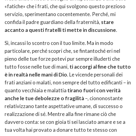
«fatiche» che i frati, che qui svolgono questo prezioso
servizio, sperimentano cocentemente. Perché, mi
confida il padre guardiano della fraternità,
stare
accanto a questi fratelli ti mette in discussione
.
Sì, incassi lo scontro con il tuo limite. Ma in modo
particolare, perché scopri che, se fintantoché eri nel
pieno delle tue forze potevi pur sempre illuderti che
tutto fosse nelle tue di mani,
ti accorgi al fine che tutto
è in realtà nelle mani di Dio
. Le vicende personali dei
frati anziani o malati, non sempre del tutto edificanti – in
quanto vecchiaia e malattia
tirano fuori con verità
anche le tue debolezze o fragilità
–, ciononostante
relativizzano tante aspettative umane, di successo o
realizzazione di sé. Mentre alla fine rimane ciò che
davvero conta: se con gioia ti sei lasciato amare e se a
tua volta hai provato a donare tutto te stesso con