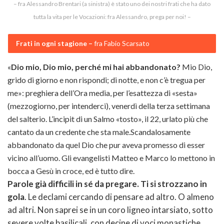
– fra Alessandro Brentari (a sinistra) è stato uno dei nostri frati che ha dato
tutta la vita per le Vocazioni: fra Alessandro, prega per noi! –
Frati in ogni stagione –
fra Fabio Scarsato
«
Dio mio, Dio mio, perché mi hai abbandonato?
Mio Dio,
grido di giorno e non rispondi; di notte, e non c’è tregua per
me»: preghiera dell’Ora media, per l’esattezza di «sesta»
(mezzogiorno, per intenderci), venerdì della terza settimana
del salterio. L’incipit di un Salmo «tosto», il 22, urlato più che
cantato da un credente che sta male.Scandalosamente
abbandonato da quel Dio che pur aveva promesso di esser
vicino all’uomo. Gli evangelisti Matteo e Marco lo mettono in
bocca a Gesù in croce, ed è tutto dire.
Parole già difficili in sé da pregare. Ti si strozzano in
gola
. Le declami cercando di pensare ad altro. O almeno
ad altri. Non saprei se in un coro ligneo intarsiato, sotto
severe volte basilicali, con decine di voci monastiche