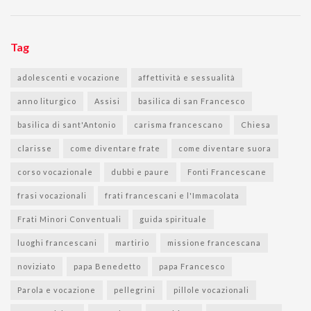
Tag
adolescenti e vocazione
affettività e sessualità
anno liturgico
Assisi
basilica di san Francesco
basilica di sant'Antonio
carisma francescano
Chiesa
clarisse
come diventare frate
come diventare suora
corso vocazionale
dubbi e paure
Fonti Francescane
frasi vocazionali
frati francescani e l'Immacolata
Frati Minori Conventuali
guida spirituale
luoghi francescani
martirio
missione francescana
noviziato
papa Benedetto
papa Francesco
Parola e vocazione
pellegrini
pillole vocazionali