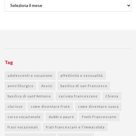
Archivi
Tag
adolescenti e vocazione
affettività e sessualità
anno liturgico
Assisi
basilica di san Francesco
basilica di sant'Antonio
carisma francescano
Chiesa
clarisse
come diventare frate
come diventare suora
corso vocazionale
dubbi e paure
Fonti Francescane
frasi vocazionali
frati francescani e l'Immacolata