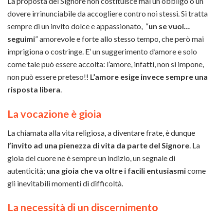
La proposta del Signore non costituisce mai un obbligo o un
dovere irrinunciabile da accogliere contro noi stessi. Si tratta
sempre di un invito dolce e appassionato, “
un se vuoi…
seguimi
” amorevole e forte allo stesso tempo, che però mai
imprigiona o costringe. E’ un suggerimento d’amore e solo
come tale può essere accolta: l’amore, infatti, non si impone,
non può essere preteso!!
L’amore esige invece sempre una
risposta libera
.
La vocazione è gioia
La chiamata alla vita religiosa, a diventare frate, è dunque
l’invito ad una pienezza di vita da parte del Signore
. La
gioia del cuore ne è sempre un indizio, un segnale di
autenticità;
una gioia che va oltre i facili entusiasmi
come
gli inevitabili momenti di difficoltà.
La necessità di un discernimento