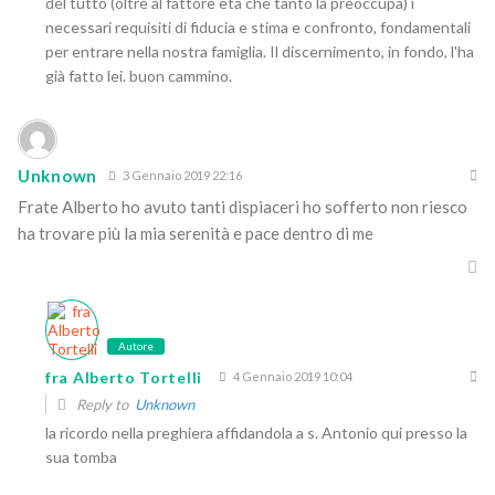
del tutto (oltre al fattore età che tanto la preoccupa) i
necessari requisiti di fiducia e stima e confronto, fondamentali
per entrare nella nostra famiglia. Il discernimento, in fondo, l'ha
già fatto lei. buon cammino.
Unknown
3 Gennaio 2019 22:16
Frate Alberto ho avuto tanti dispiaceri ho sofferto non riesco
ha trovare più la mia serenità e pace dentro di me
Autore
fra Alberto Tortelli
4 Gennaio 2019 10:04
Reply to
Unknown
la ricordo nella preghiera affidandola a s. Antonio qui presso la
sua tomba