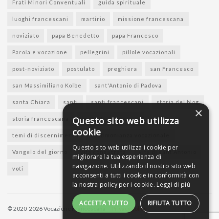
Frati Minori Conventuali
guida spirituale
luoghi francescani
martirio
missione francescana
noviziato
papa Benedetto
papa Francesco
Parola e vocazione
pellegrini
pillole vocazionali
post-noviziato
postulato
preghiera
san Francesco
san Massimiliano Kolbe
sant'Antonio di Padova
santa Chiara
santi
santi francescani
storia del blog
×
Questo sito web utilizza
storia francescana
suore francescane
cookie
temi di discernimento
testimonianza vocazionale
Questo sito web utilizza i cookie per
Vangelo del giorno
vita consacrata
vita di sant'Antonio
migliorare la tua esperienza di
navigazione. Utilizzando il nostro sito web
voti
acconsenti a tutti i cookie in conformità con
la nostra policy per i cookie.
Leggi di più
ACCETTA TUTTO
RIFIUTA TUTTO
© 2020-2026 Vocazione Francescana -
Privacy policy