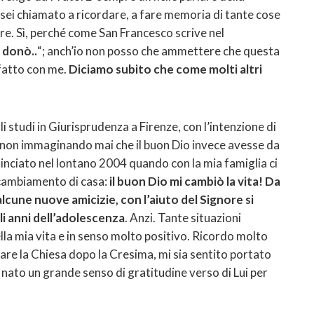
sei chiamato a ricordare, a fare memoria di tante cose
re. Sì, perché come San Francesco scrive nel
i donò..
“; anch’io non posso che ammettere che questa
 fatto con me.
Diciamo subito che come molti altri
i studi in Giurisprudenza a Firenze, con l’intenzione di
i, non immaginando mai che il buon Dio invece avesse da
inciato nel lontano 2004 quando con la mia famiglia ci
 cambiamento di casa:
il buon Dio mi cambiò la vita! Da
alcune nuove amicizie, con l’aiuto del Signore si
li anni dell’adolescenza
. Anzi. Tante situazioni
a mia vita e in senso molto positivo. Ricordo molto
re la Chiesa dopo la Cresima, mi sia sentito portato
è nato un grande senso di gratitudine verso di Lui per