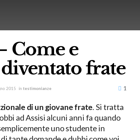
 – Come e
diventato frate
1
gno 2015
in
testimonianze
zionale di un giovane frate
. Si tratta
nobbi ad Assisi alcuni anni fa quando
 semplicemente uno studente in
o di tante domande e dubbi come voi.