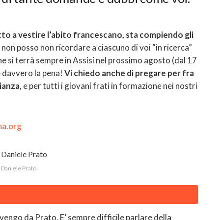
o a vestire l’abito francescano, sta compiendo gli
non posso non ricordare a ciascuno di voi “in ricerca”
e si terrà sempre in Assisi nel prossimo agosto (dal 17
le davvero la pena!
Vi chiedo anche di pregare per fra
nianza
, e per tutti i giovani frati in formazione nei nostri
na.org
a Daniele Prato
 vengo da Prato. E’ sempre difficile parlare della