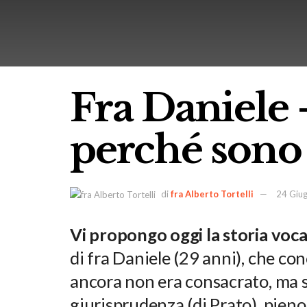
Fra Daniele
perché sono 
di
fra Alberto Tortelli
24 Giu
Vi propongo oggi la storia voca
di fra Daniele (29 anni), che co
ancora non era consacrato, ma
giurisprudenza (di Prato), pien