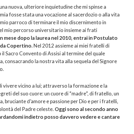
 una nuova, ulteriore inquietudine che mi spinse a
a mia fosse stata una vocazione al sacerdozio o alla vita
l mio parroco di terminare il mio discernimento in
del mio percorso universitario insieme ai frati
n mese dopo la laurea nel 2010, entrai in Postulato
 da Copertino.
Nel 2012 assieme ai miei fratelli di
 il Sacro Convento di Assisi al termine del quale
, consacrando la nostra vita alla sequela del Signore
o.
i vivere vicino a lui; attraverso la formazione e la
reti del suo cuore: un cuore di “madre”, di fratello, un
ia, bruciante d’amore e passione per Dio e per i fratelli,
olontà del Padre celeste.
Oggi sono al secondo anno
 Guardandomi indietro posso davvero vedere e cantare