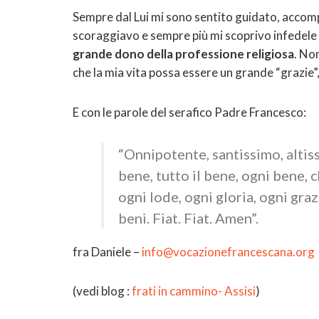
Sempre dal Lui mi sono sentito guidato, acco
scoraggiavo e sempre più mi scoprivo infedele
grande dono della professione religiosa
. No
che la mia vita possa essere un grande “grazie”, 
E con le parole del serafico Padre Francesco:
“Onnipotente, santissimo, altis
bene, tutto il bene, ogni bene, 
ogni lode, ogni gloria, ogni graz
beni. Fiat. Fiat. Amen”.
fra Daniele –
info@vocazionefrancescana.org
(vedi blog :
frati in cammino- Assisi
)