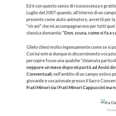
Ed è con questo senso di riconoscenza e gratitud
Luglio del 2007 quando, all’interno di un campo 
presente come aiuto animatore, avvertii per la 
“strani” che mi accompagnarono per tutti quei g
classica domanda: “
Don, scusa, come si fa a c
Glielo chiesi molto ingenuamente come se si 
Con lui entrai dunque in discernimento vocazi
percepire fosse una qualche “chiamata particol
neppure un mese dopo mi portò ad Assisi dove
Conventuali
, nell’ambito di un campo estivo 
giovanile e vocazionale presso il Sacro Conven
Frati Minori sia i Frati Minori Cappuccini ma 
fra Da