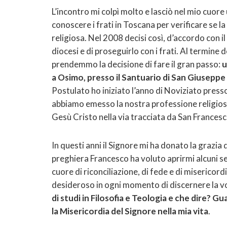
L’incontro mi colpì molto e lasciò nel mio cuore
conoscere i frati in Toscana per verificare se l
religiosa. Nel 2008 decisi così, d’accordo con i
diocesi e di proseguirlo con i frati. Al termine 
prendemmo la decisione di fare il gran passo:
u
a Osimo, presso il Santuario di San Giuseppe
Postulato ho iniziato l’anno di Noviziato presso
abbiamo emesso la nostra professione religiosa
Gesù Cristo nella via tracciata da San Francesc
In questi anni il Signore mi ha donato la grazia d
preghiera Francesco ha voluto aprirmi alcuni seg
cuore di riconciliazione, di fede e di misericord
desideroso in ogni momento di discernere la v
di studi in Filosofia e Teologia e che dire?
la Misericordia del Signore nella mia vita
.