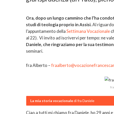
Ora, dopo un lungo cammino che l’ha condott
studi di teologia proprio in Assisi.
Al riguardo 
l’appuntamento della
Settimana Vocazionale
ch
al 22). Vi invito ad iscrivervi per tempo: ne va
Daniele, che ringraziamo per la sua testimo
seminari.
fra Alberto –
fraalberto@vocazionefrancesca
fr
La mia storia vocazionale
di fra Daniele
Ciao a tutti mi chiamo fra Daniele, ho 29 anni e