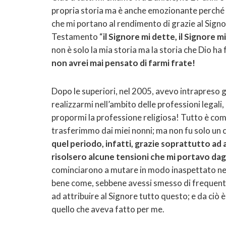
propria storia ma è anche emozionante perché 
che mi portano al rendimento di grazie al Signo
Testamento “
il Signore mi dette, il Signore m
non è solo la mia storia ma la storia che Dio ha
non avrei mai pensato di farmi frate!
Dopo le superiori, nel 2005, avevo intrapreso gl
realizzarmi nell’ambito delle professioni legal
propormi la professione religiosa! Tutto è com
trasferimmo dai miei nonni; ma non fu solo un
quel periodo, infatti, grazie soprattutto ad 
risolsero alcune tensioni che mi portavo dag
cominciarono a mutare in modo inaspettato nell
bene come, sebbene avessi smesso di frequenta
ad attribuire al Signore tutto questo; e da ciò 
quello che aveva fatto per me.