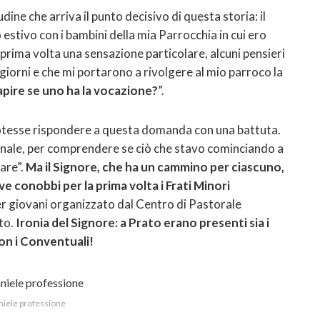
ine che arriva il punto decisivo di questa storia: il
estivo con i bambini della mia Parrocchia in cui ero
prima volta una sensazione particolare, alcuni pensieri
iorni e che mi portarono a rivolgere al mio parroco la
apire se uno ha la vocazione?
”.
potesse rispondere a questa domanda con una battuta.
onale, per comprendere se ciò che stavo cominciando a
are”.
Ma il Signore, che ha un cammino per ciascuno,
 conobbi per la prima volta i Frati Minori
per giovani organizzato dal Centro di Pastorale
to.
Ironia del Signore: a Prato erano presenti sia i
non i Conventuali!
niele professione