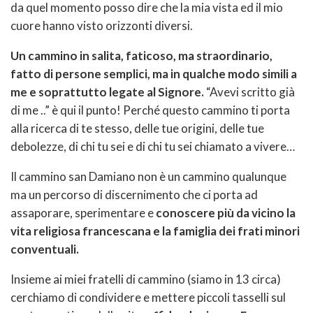
da quel momento posso dire che la mia vista ed il mio
cuore hanno visto orizzonti diversi.
Un cammino in salita, faticoso, ma straordinario,
fatto di persone semplici, ma in qualche modo simili a
me e soprattutto legate al Signore.
“Avevi scritto già
di me ..” è qui il punto! Perché questo cammino ti porta
alla ricerca di te stesso, delle tue origini, delle tue
debolezze, di chi tu sei e di chi tu sei chiamato a vivere…
Il cammino san Damiano non è un cammino qualunque
ma un percorso di discernimento che ci porta ad
assaporare, sperimentare e
conoscere più da vicino la
vita religiosa francescana e la famiglia dei frati minori
conventuali.
Insieme ai miei fratelli di cammino (siamo in 13 circa)
cerchiamo di condividere e mettere piccoli tasselli sul