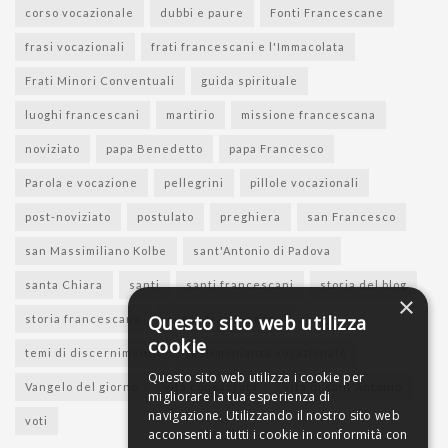
corso vocazionale
dubbi e paure
Fonti Francescane
frasi vocazionali
frati francescani e l'Immacolata
Frati Minori Conventuali
guida spirituale
luoghi francescani
martirio
missione francescana
noviziato
papa Benedetto
papa Francesco
Parola e vocazione
pellegrini
pillole vocazionali
post-noviziato
postulato
preghiera
san Francesco
san Massimiliano Kolbe
sant'Antonio di Padova
santa Chiara
santi
santi francescani
storia del blog
×
Questo sito web utilizza
storia francescana
suore francescane
cookie
temi di discernimento
testimonianza vocazionale
Questo sito web utilizza i cookie per
Vangelo del giorno
vita consacrata
vita di sant'Antonio
migliorare la tua esperienza di
navigazione. Utilizzando il nostro sito web
voti
acconsenti a tutti i cookie in conformità con