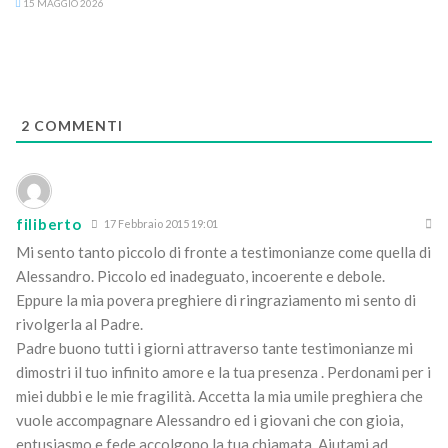
15 MAGGIO 2026
2
COMMENTI
filiberto
17 Febbraio 2015 19:01
Mi sento tanto piccolo di fronte a testimonianze come quella di
Alessandro. Piccolo ed inadeguato, incoerente e debole.
Eppure la mia povera preghiere di ringraziamento mi sento di
rivolgerla al Padre.
Padre buono tutti i giorni attraverso tante testimonianze mi
dimostri il tuo infinito amore e la tua presenza . Perdonami per i
miei dubbi e le mie fragilità. Accetta la mia umile preghiera che
vuole accompagnare Alessandro ed i giovani che con gioia,
entusiasmo e fede accolgono la tua chiamata. Aiutami ad