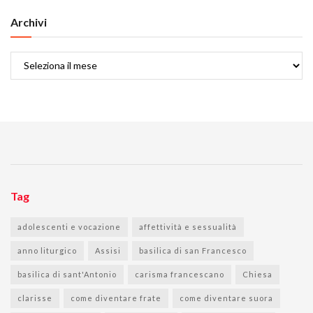
Archivi
Archivi
Tag
adolescenti e vocazione
affettività e sessualità
anno liturgico
Assisi
basilica di san Francesco
basilica di sant'Antonio
carisma francescano
Chiesa
clarisse
come diventare frate
come diventare suora