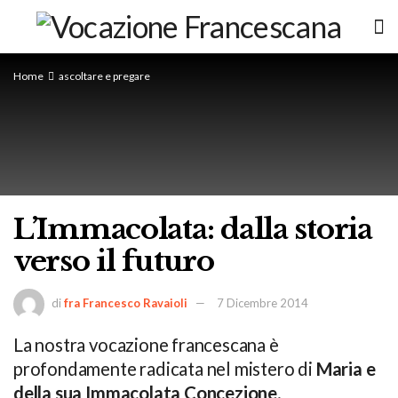
Home
ascoltare e pregare
L’Immacolata: dalla storia
verso il futuro
di
fra Francesco Ravaioli
7 Dicembre 2014
La nostra vocazione francescana è
profondamente radicata nel mistero di
Maria e
della sua Immacolata Concezione
.