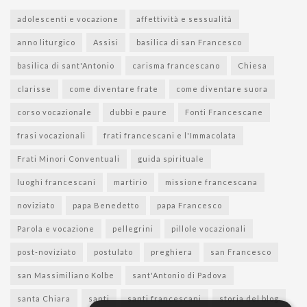
adolescenti e vocazione
affettività e sessualità
anno liturgico
Assisi
basilica di san Francesco
basilica di sant'Antonio
carisma francescano
Chiesa
clarisse
come diventare frate
come diventare suora
corso vocazionale
dubbi e paure
Fonti Francescane
frasi vocazionali
frati francescani e l'Immacolata
Frati Minori Conventuali
guida spirituale
luoghi francescani
martirio
missione francescana
noviziato
papa Benedetto
papa Francesco
Parola e vocazione
pellegrini
pillole vocazionali
post-noviziato
postulato
preghiera
san Francesco
san Massimiliano Kolbe
sant'Antonio di Padova
santa Chiara
santi
santi francescani
storia del blog