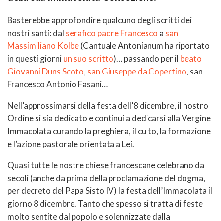
Basterebbe approfondire qualcuno degli scritti dei
nostri santi: dal
serafico padre Francesco
a
san
Massimiliano Kolbe
(Cantuale Antonianum ha riportato
in questi giorni
un suo scritto
)… passando per il
beato
Giovanni Duns Scoto
,
san Giuseppe da Copertino
, san
Francesco Antonio Fasani…
Nell’approssimarsi della festa dell’8 dicembre, il nostro
Ordine si sia dedicato e continui a dedicarsi alla Vergine
Immacolata curando la preghiera, il culto, la formazione
e l’azione pastorale orientata a Lei.
Quasi tutte le nostre chiese francescane celebrano da
secoli (anche da prima della proclamazione del dogma,
per decreto del Papa Sisto IV) la festa dell’Immacolata il
giorno 8 dicembre. Tanto che spesso si tratta di feste
molto sentite dal popolo e solennizzate dalla