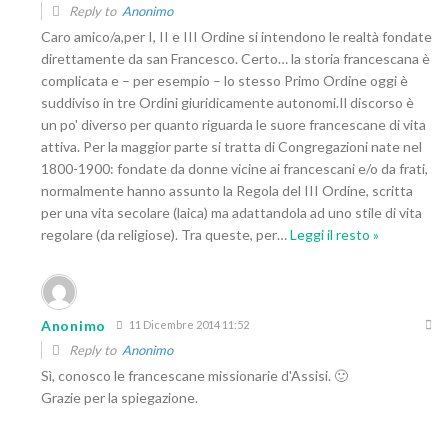
Reply to
Anonimo
Caro amico/a,per I, II e III Ordine si intendono le realtà fondate
direttamente da san Francesco. Certo… la storia francescana è
complicata e – per esempio – lo stesso Primo Ordine oggi è
suddiviso in tre Ordini giuridicamente autonomi.Il discorso è
un po' diverso per quanto riguarda le suore francescane di vita
attiva. Per la maggior parte si tratta di Congregazioni nate nel
1800-1900: fondate da donne vicine ai francescani e/o da frati,
normalmente hanno assunto la Regola del III Ordine, scritta
per una vita secolare (laica) ma adattandola ad uno stile di vita
regolare (da religiose). Tra queste, per
…
Leggi il resto »
Anonimo
11 Dicembre 2014 11:52
Reply to
Anonimo
Sì, conosco le francescane missionarie d'Assisi. 🙂
Grazie per la spiegazione.