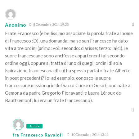
Anonimo
8 Dicembre 2014 19:23
Frate Francesco (è bellissimo associare la parola frate al nome
di Francesco :D), una domanda: ma se san Francesco ha dato
vita a tre ordini (primo: voi; secondo: clarisse; terzo: laici), le
suore francescane sono anch'esse appartenenti al secondo
ordine oggi, oppure si tratta di uno di quegli ordini di sola
ispirazione francescana di cui ha spesso parlato frate Alberto
in post precedenti? Io, ad esempio, conosco le suore
francescane missionarie del Sacro Cuore di Gesù (sono nate a
Gemona da padre Gregorio Fioravanti e Laura Léroux de
Bauffremont; lui era un frate francescano).
Autore
fra Francesco Ravaioli
10 Dicembre 2014 13:11