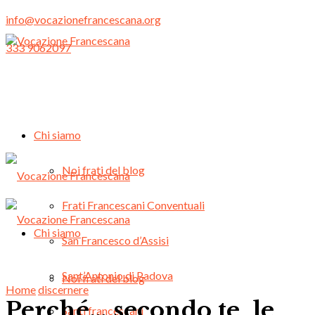
info@vocazionefrancescana.org
333 9062097
Chi siamo
Noi frati del blog
Frati Francescani Conventuali
Chi siamo
San Francesco d’Assisi
Sant’Antonio di Padova
Noi frati del blog
Home
discernere
Perché… secondo te, le
Santi francescani