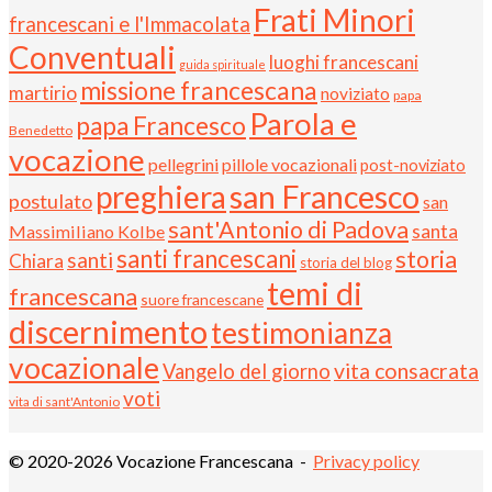
Frati Minori
francescani e l'Immacolata
Conventuali
luoghi francescani
guida spirituale
missione francescana
martirio
noviziato
papa
Parola e
papa Francesco
Benedetto
vocazione
pellegrini
pillole vocazionali
post-noviziato
preghiera
san Francesco
postulato
san
sant'Antonio di Padova
santa
Massimiliano Kolbe
santi francescani
storia
santi
Chiara
storia del blog
temi di
francescana
suore francescane
discernimento
testimonianza
vocazionale
vita consacrata
Vangelo del giorno
voti
vita di sant'Antonio
© 2020-2026 Vocazione Francescana -
Privacy policy