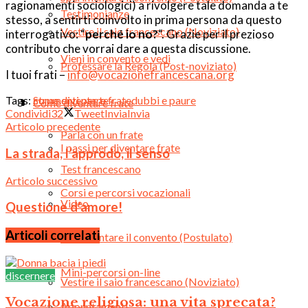
ragionamenti sociologici) a rivolgere tale domanda a te
Testimonianze
stesso, a sentirti coinvolto in prima persona da questo
Vestire il saio francescano (Noviziato)
interrogativo: “
perché io no?
“. Grazie per il prezioso
contributo che vorrai dare a questa discussione.
Vieni in convento e vedi
Professare la Regola (Post-noviziato)
I tuoi frati –
info@vocazionefrancescana.org
Strumenti per te
Tags:
come diventare frate
dubbi e paure
Come diventare frate
Condividi
32
Tweet
Invia
Invia
Articolo precedente
Parla con un frate
I passi per diventare frate
La strada, l’approdo, il senso
Test francescano
Articolo successivo
Corsi e percorsi vocazionali
Video
Questione d’amore!
Articoli correlati
Sperimentare il convento (Postulato)
Podcast
Mini-percorsi on-line
discernere
Vestire il saio francescano (Noviziato)
Vocazione religiosa: una vita sprecata?
Appuntamenti