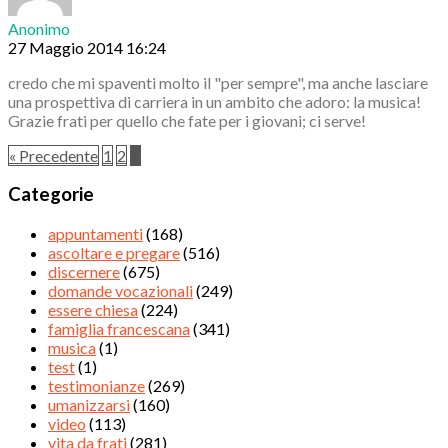
Anonimo
27 Maggio 2014 16:24
credo che mi spaventi molto il "per sempre", ma anche lasciare
una prospettiva di carriera in un ambito che adoro: la musica!
Grazie frati per quello che fate per i giovani; ci serve!
« Precedente
1
2
3
Categorie
appuntamenti
(168)
ascoltare e pregare
(516)
discernere
(675)
domande vocazionali
(249)
essere chiesa
(224)
famiglia francescana
(341)
musica
(1)
test
(1)
testimonianze
(269)
umanizzarsi
(160)
video
(113)
vita da frati
(281)