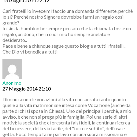
15 Giugno 2014 22:12
Cari fratelli io invece mi faccio una domanda differente..perchè
io si? Perchè nostro Signore dovrebbe farmi un regalo così
grande?
Io sin da bambino ho sempre pensato che la chiamata fosse un
regalo, un dono, che in cuor mio ho sempre anelato e
desiderato..
Pace e bene a chiunque segue questo blog e a tutti i fratelli..
Che Dio vi benedica a tutti
Anonimo
27 Maggio 2014 21:10
Diminuiscono le vocazioni alla vita consacrata tanto quanto
quelle alla vita matrimoniale intesa come Vocazione (anche da
parte di chi si sposa in Chiesa). Uno dei principali perchè, a mio
avviso, è che non si prega più in famiglia. Poi una serie di altri
motivi: la società che ci presenta falsi idoli, la continua ricerca
del benessere, della via facile, del "tutto e subito", dell'usa e
getta. Poco tempo fa ne parlavo con una suora missionaria e