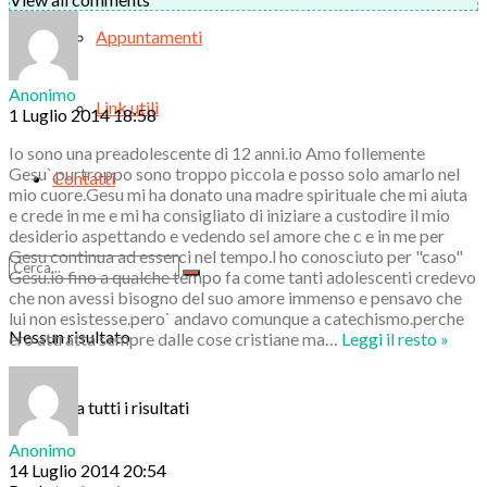
Appuntamenti
Anonimo
Link utili
1 Luglio 2014 18:58
Io sono una preadolescente di 12 anni.io Amo follemente
Gesu`.purtroppo sono troppo piccola e posso solo amarlo nel
Contatti
mio cuore.Gesu mi ha donato una madre spirituale che mi aiuta
e crede in me e mi ha consigliato di iniziare a custodire il mio
desiderio aspettando e vedendo sel amore che c e in me per
Gesu continua ad esserci nel tempo.l ho conosciuto per "caso"
Gesu.io fino a qualche tempo fa come tanti adolescenti credevo
che non avessi bisogno del suo amore immenso e pensavo che
lui non esistesse.pero` andavo comunque a catechismo.perche
Nessun risultato
ero attratta sempre dalle cose cristiane ma
…
Leggi il resto »
Visualizza tutti i risultati
Anonimo
14 Luglio 2014 20:54