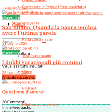
Professare la Regola (Post-noviziato)
7 Agosto 2026
Link utili
discernere
Strumenti per te
Contatti
San Rufino. Quando la paura sembra
avere l’ultima parola
Parla con un frate
31 Luglio 2026
discernere
Nessun risultato
Test francescano
I dubbi vocazionali più comuni
Visualizza tutti i risultati
Video
28 Luglio 2026
Articolo successivo
Podcast
Questione d'amore!
20
Commenti
Mini-percorsi on-line
Inline Feedbacks
View all comments