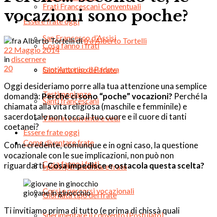
Frati Francescani Conventuali
vocazioni sono poche?
Essere frate oggi
San Francesco d’Assisi
di
fra Alberto Tortelli
Cosa fanno i frati
22 Maggio 2014
in
discernere
20
Sant’Antonio di Padova
Giornata tipo del frate
Oggi desideriamo porre alla tua attenzione una semplice
Testimonianze
domanda:
Perché ci sono “poche” vocazioni?
Perché la
Santi francescani
chiamata alla vita religiosa (maschile e femminile) e
sacerdotale non tocca il tuo cuore e il cuore di tanti
Vieni in convento e vedi
coetanei?
Essere frate oggi
Come diventare frate
Come credente, comunque e in ogni caso, la questione
vocazionale con le sue implicazioni, non può non
Cosa fanno i frati
riguardarti.
Cosa impedisce e ostacola questa scelta?
I passi per diventare frate
Corsi e percorsi vocazionali
giovane in ginocchio
Giornata tipo del frate
Ti invitiamo prima di tutto (e prima di chissà quali
Sperimentare il convento (Postulato)