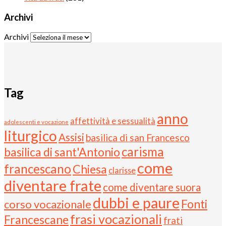
Archivi
Archivi
Tag
anno
affettività e sessualità
adolescenti e vocazione
liturgico
Assisi
basilica di san Francesco
carisma
basilica di sant'Antonio
come
francescano
Chiesa
clarisse
diventare frate
come diventare suora
dubbi e paure
Fonti
corso vocazionale
frasi vocazionali
Francescane
frati