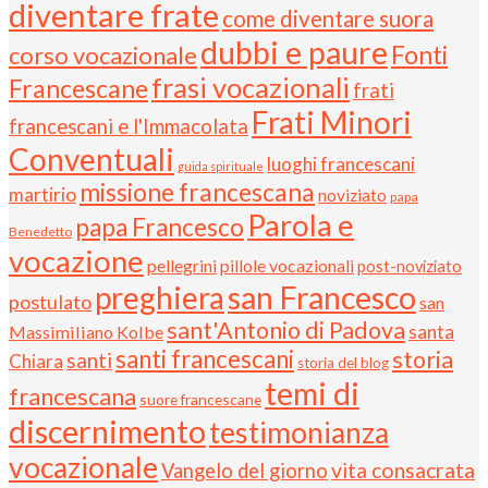
diventare frate
come diventare suora
dubbi e paure
Fonti
corso vocazionale
frasi vocazionali
Francescane
frati
Frati Minori
francescani e l'Immacolata
Conventuali
luoghi francescani
guida spirituale
missione francescana
martirio
noviziato
papa
Parola e
papa Francesco
Benedetto
vocazione
pellegrini
pillole vocazionali
post-noviziato
preghiera
san Francesco
postulato
san
sant'Antonio di Padova
santa
Massimiliano Kolbe
santi francescani
storia
santi
Chiara
storia del blog
temi di
francescana
suore francescane
discernimento
testimonianza
vocazionale
vita consacrata
Vangelo del giorno