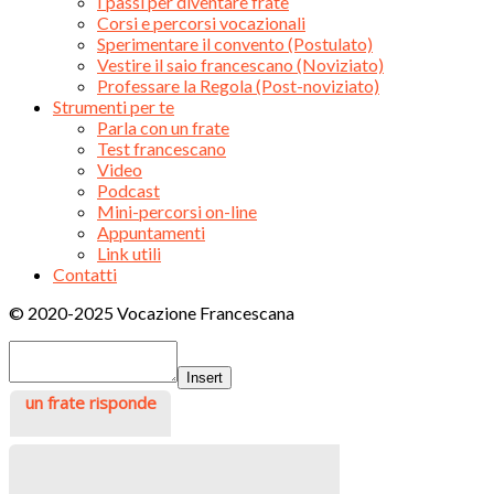
I passi per diventare frate
Corsi e percorsi vocazionali
Sperimentare il convento (Postulato)
Vestire il saio francescano (Noviziato)
Professare la Regola (Post-noviziato)
Strumenti per te
Parla con un frate
Test francescano
Video
Podcast
Mini-percorsi on-line
Appuntamenti
Link utili
Contatti
© 2020-2025 Vocazione Francescana
Insert
un frate risponde