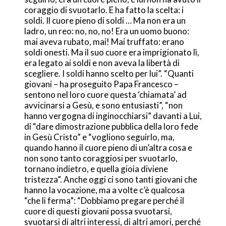
coraggio di svuotarlo. E ha fatto la scelta: i
soldi. Il cuore pieno di soldi … Ma non era un
ladro, un reo: no, no, no! Era un uomo buono:
mai aveva rubato, mai! Mai truffato: erano
soldi onesti. Ma il suo cuore era imprigionato lì,
era legato ai soldi e non aveva la libertà di
scegliere. I soldi hanno scelto per lui”. “Quanti
giovani – ha proseguito Papa Francesco –
sentono nel loro cuore questa ‘chiamata’ ad
avvicinarsi a Gesù, e sono entusiasti”, “non
hanno vergogna di inginocchiarsi” davanti a Lui,
di “dare dimostrazione pubblica della loro fede
in Gesù Cristo” e “vogliono seguirlo, ma,
quando hanno il cuore pieno di un’altra cosa e
non sono tanto coraggiosi per svuotarlo,
tornano indietro, e quella gioia diviene
tristezza”. Anche oggi ci sono tanti giovani che
hanno la vocazione, ma a volte c’è qualcosa
“che li ferma”: “Dobbiamo pregare perché il
cuore di questi giovani possa svuotarsi,
svuotarsi di altri interessi, di altri amori, perché