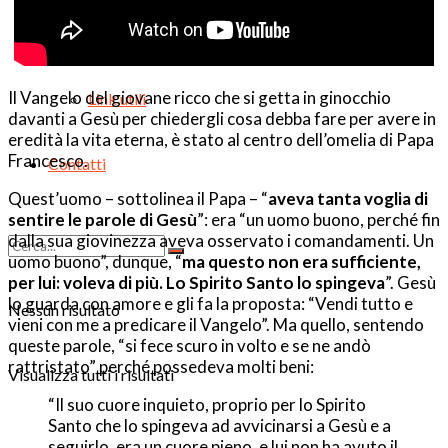
Appuntamenti
Il Vangelo del giovane ricco che si getta in ginocchio
Link utili
davanti a Gesù per chiedergli cosa debba fare per avere in
eredità la vita eterna, è stato al centro dell’omelia di Papa
Francesco.
Contatti
Quest’uomo – sottolinea il Papa – “
aveva tanta voglia di
sentire le parole di Gesù
”: era “un uomo buono, perché fin
dalla sua giovinezza aveva osservato i comandamenti. Un
uomo buono”, dunque, “
ma questo non era sufficiente,
per lui: voleva di più. Lo Spirito Santo lo spingeva
”
. Gesù
lo guarda con amore e gli fa la proposta: “Vendi tutto e
Nessun risultato
vieni con me a predicare il Vangelo”. Ma quello, sentendo
queste parole, “si fece scuro in volto e se ne andò
rattristato” perché possedeva molti beni:
Visualizza tutti i risultati
“Il suo cuore inquieto, proprio per lo Spirito
Santo che lo spingeva ad avvicinarsi a Gesù e a
seguirlo, era un cuore pieno, e lui non ha avuto il