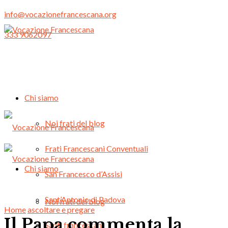
info@vocazionefrancescana.org
333 9062097
Chi siamo
Noi frati del blog
Frati Francescani Conventuali
Chi siamo
San Francesco d’Assisi
Sant’Antonio di Padova
Noi frati del blog
Home
ascoltare e pregare
Il Papa commenta la
Santi francescani