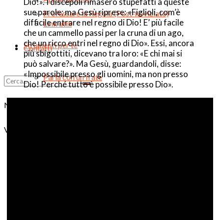
Dio!». I discepoli rimasero stupefatti a queste
sue parole; ma Gesù riprese: «Figlioli, com’è
Professare la Regola (Post-noviziato)
difficile entrare nel regno di Dio! E’ più facile
Link utili
che un cammello passi per la cruna di un ago,
che un ricco entri nel regno di Dio». Essi, ancora
Strumenti per te
Contatti
più sbigottiti, dicevano tra loro: «E chi mai si
può salvare?». Ma Gesù, guardandoli, disse:
«Impossibile presso gli uomini, ma non presso
Parla con un frate
Dio! Perché tutto è possibile presso Dio».
Nessun risultato
Test francescano
Visualizza tutti i risultati
Video
Podcast
Mini-percorsi on-line