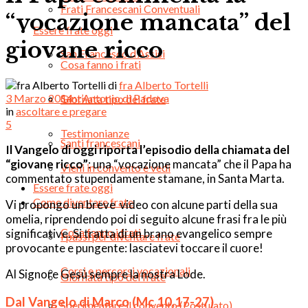
Frati Francescani Conventuali
“vocazione mancata” del
Essere frate oggi
giovane ricco
San Francesco d’Assisi
Cosa fanno i frati
di
fra Alberto Tortelli
Sant’Antonio di Padova
3 Marzo 2014
Giornata tipo del frate
in
ascoltare e pregare
5
Testimonianze
Santi francescani
Il Vangelo di oggi riporta l’episodio della chiamata del
“giovane ricco”
: una “vocazione mancata” che il Papa ha
Vieni in convento e vedi
commentato stupendamente stamane, in Santa Marta.
Essere frate oggi
Come diventare frate
Vi propongo un breve video con alcune parti della sua
omelia, riprendendo poi di seguito alcune frasi fra le più
Cosa fanno i frati
significative. Si tratta di un brano evangelico sempre
I passi per diventare frate
provocante e pungente: lasciatevi toccare il cuore!
Corsi e percorsi vocazionali
Al Signore Gesù sempre la nostra Lode.
Giornata tipo del frate
Dal Vangelo di Marco (Mc
10,17-27)
Sperimentare il convento (Postulato)