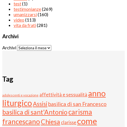
test
(1)
testimonianze
(269)
umanizzarsi
(160)
video
(113)
vita da frati
(281)
Archivi
Archivi
Tag
anno
affettività e sessualità
adolescenti e vocazione
liturgico
Assisi
basilica di san Francesco
carisma
basilica di sant'Antonio
come
francescano
Chiesa
clarisse