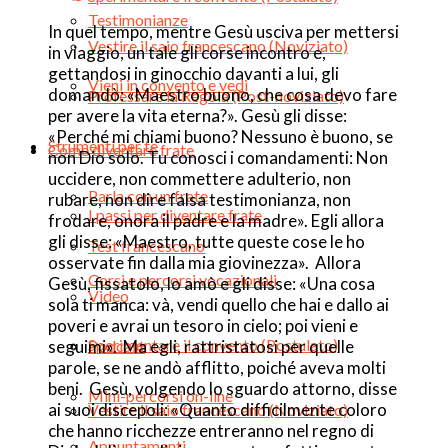
Testimonianze
In quel tempo, mentre Gesù usciva per mettersi
Vestire il saio francescano (Noviziato)
in viaggio, un tale gli corse incontro e,
gettandosi in ginocchio davanti a lui, gli
Vieni in convento e vedi
domandò: «Maestro buono, che cosa devo fare
Professare la Regola (Post-noviziato)
per avere la vita eterna?». Gesù gli disse:
«Perché mi chiami buono? Nessuno è buono, se
Strumenti per te
Come diventare frate
non Dio solo. Tu conosci i comandamenti: Non
uccidere, non commettere adulterio, non
Parla con un frate
rubare, non dire falsa testimonianza, non
I passi per diventare frate
frodare, onora il padre e la madre». Egli allora
gli disse: «Maestro, tutte queste cose le ho
Test francescano
osservate fin dalla mia giovinezza». Allora
Corsi e percorsi vocazionali
Gesù, fissatolo, lo amò e gli disse: «Una cosa
Video
sola ti manca: và, vendi quello che hai e dallo ai
poveri e avrai un tesoro in cielo; poi vieni e
Sperimentare il convento (Postulato)
seguimi». Ma egli, rattristatosi per quelle
Podcast
parole, se ne andò afflitto, poiché aveva molti
beni. Gesù, volgendo lo sguardo attorno, disse
Mini-percorsi on-line
ai suoi discepoli: «Quanto difficilmente coloro
Vestire il saio francescano (Noviziato)
che hanno ricchezze entreranno nel regno di
Appuntamenti