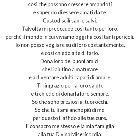
così che possano crescere amandoti
e sapendo di essere amati da te.
Custodiscili sani e salvi.
Talvolta mi preoccupo così tanto per loro,
perché il mondo in cui viviamo oggi ha così tanti pericoli.
Io non posso vegliare su di loro costantemente,
e così chiedo a te di farlo.
Dona loro dei buoni amici,
che li aiutino a maturare
e a diventare adulti capaci di amare.
Ti ringrazio per la loro salute
e ti chiedo di donarla loro sempre.
So che sono preziosi ai tuoi occhi.
So che tu li ami anche più di me,
per questo li affido alle tue cure.
E consacro me stesso e la mia famiglia
alla tua Divina Misericordia.