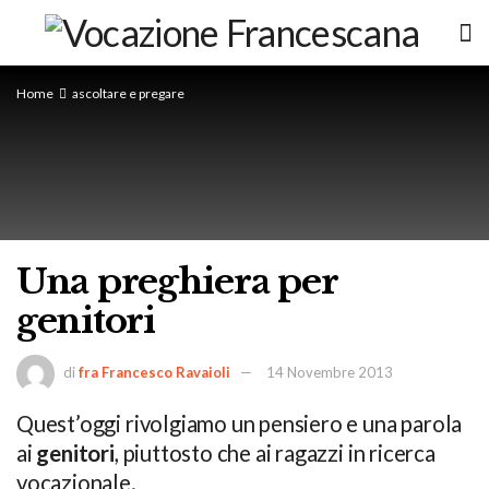
Home
ascoltare e pregare
Una preghiera per
genitori
di
fra Francesco Ravaioli
14 Novembre 2013
Quest’oggi rivolgiamo un pensiero e una parola
ai
genitori
, piuttosto che ai ragazzi in ricerca
vocazionale.