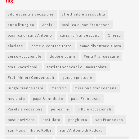
Tag
adolescenti e vocazione
affettività e sessualità
anno liturgico
Assisi
basilica di san Francesco
basilica di sant'Antonio
carisma francescano
Chiesa
clarisse
come diventare frate
come diventare suora
corso vocazionale
dubbi e paure
Fonti Francescane
frasi vocazionali
frati francescani e l'Immacolata
Frati Minori Conventuali
guida spirituale
luoghi francescani
martirio
missione francescana
noviziato
papa Benedetto
papa Francesco
Parola e vocazione
pellegrini
pillole vocazionali
post-noviziato
postulato
preghiera
san Francesco
san Massimiliano Kolbe
sant'Antonio di Padova