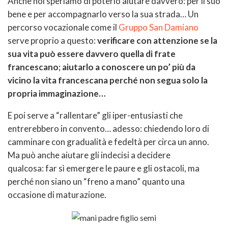
Anche noi speriamo di poterlo aiutare davvero: per il suo
bene e per accompagnarlo verso la sua strada… Un
percorso vocazionale come il
Gruppo San Damiano
serve proprio a questo:
verificare con attenzione se la
sua vita può essere davvero quella di frate
francescano; aiutarlo a conoscere un po’ più da
vicino la vita francescana perché non segua solo la
propria immaginazione…
E poi serve a “rallentare” gli iper-entusiasti che
entrerebbero in convento… adesso: chiedendo loro di
camminare con gradualità e fedeltà per circa un anno.
Ma può anche aiutare gli indecisi a decidere
qualcosa: far sì emergere le paure e gli ostacoli, ma
perché non siano un “freno a mano” quanto una
occasione di maturazione.