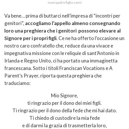
mani padre figlio semi
Va bene… prima di buttarci nell’impresa di “incontri per
genitori”,
accogliamo l’appello almeno consegnando
loro una preghiera che i genitori possono elevare al
Signore per i propri figli
. Ce ne ha offerto l’occasione un
nostro caro confratello che, reduce da una vivace e
impegnativa missione con le reliquie di sant’Antonio in
Irlanda e Regno Unito, ci ha portato una immaginetta
francescana. Sotto i titoli Franciscan Vocations e A
Parent’s Prayer, riporta questa preghiera che
traduciamo:
Mio Signore,
ti ringrazio per il dono dei miei figli.
Ti ringrazio per il dono della fede che mi hai dato.
Ti chiedo di custodire la mia fede
e di darmi la grazia di trasmetterla loro,