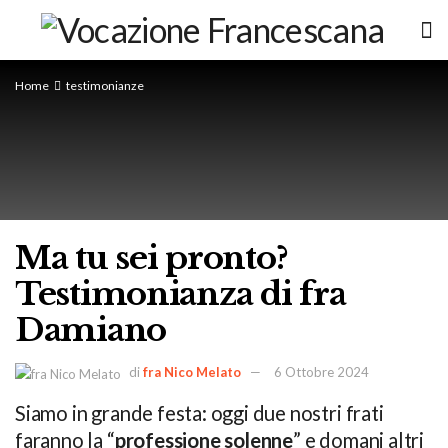
Home
testimonianze
Ma tu sei pronto?
Testimonianza di fra
Damiano
di
fra Nico Melato
6 Ottobre 2024
Siamo in grande festa: oggi due nostri frati
faranno la “
professione solenne
” e domani altri