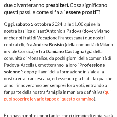
due diventeranno
presbiteri.
Cosa significano
questi passi, e come si fa a “
essere pronti
“?
Oggi,
sabato 5 ottobre
2024, alle 11.00 qui nella
nostra basilica di sant’Antonio a Padova (dove viviamo
anche noi frati di Vocazione Francescana) due nostri
confratelli,
fra Andrea Bosisio
(della comunità di Milano
in viale Corsica) e
fra Damiano Castagna
(già della
comunità di Monselice, da pochi giorni della comunità di
Padova-Arcella), emetteranno la loro “
Professione
solenne
“: dopo gli anni della formazione iniziale alla
nostra vita francescana, ed essendo già frati da qualche
anno, rinnoveranno per sempre i loro voti, entrando a
far parte della nostra famiglia in maniera definitiva (
qui
puoi scoprire le varie tappe di questo cammino
).
È un passo molto importante, che ci riempie di gioia: sarà