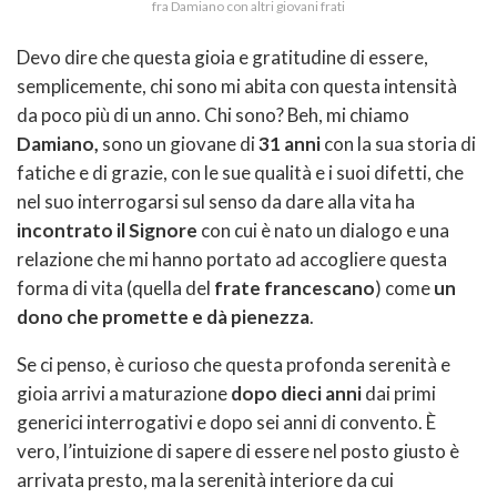
fra Damiano con altri giovani frati
Devo dire che questa gioia e gratitudine di essere,
semplicemente, chi sono mi abita con questa intensità
da poco più di un anno. Chi sono? Beh, mi chiamo
Damiano,
sono un giovane di
31 anni
con la sua storia di
fatiche e di grazie, con le sue qualità e i suoi difetti, che
nel suo interrogarsi sul senso da dare alla vita ha
incontrato il Signore
con cui è nato un dialogo e una
relazione che mi hanno portato ad accogliere questa
forma di vita (quella del
frate francescano
) come
un
dono che promette e dà pienezza
.
Se ci penso, è curioso che questa profonda serenità e
gioia arrivi a maturazione
dopo dieci anni
dai primi
generici interrogativi e dopo sei anni di convento. È
vero, l’intuizione di sapere di essere nel posto giusto è
arrivata presto, ma la serenità interiore da cui