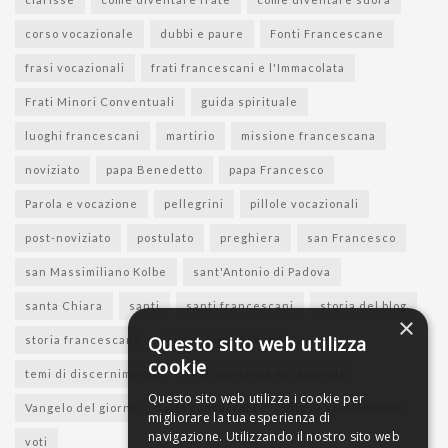
corso vocazionale
dubbi e paure
Fonti Francescane
frasi vocazionali
frati francescani e l'Immacolata
Frati Minori Conventuali
guida spirituale
luoghi francescani
martirio
missione francescana
noviziato
papa Benedetto
papa Francesco
Parola e vocazione
pellegrini
pillole vocazionali
post-noviziato
postulato
preghiera
san Francesco
san Massimiliano Kolbe
sant'Antonio di Padova
santa Chiara
santi
santi francescani
storia del blog
×
Questo sito web utilizza
storia francescana
suore francescane
cookie
temi di discernimento
testimonianza vocazionale
Questo sito web utilizza i cookie per
Vangelo del giorno
vita consacrata
vita di sant'Antonio
migliorare la tua esperienza di
navigazione. Utilizzando il nostro sito web
voti