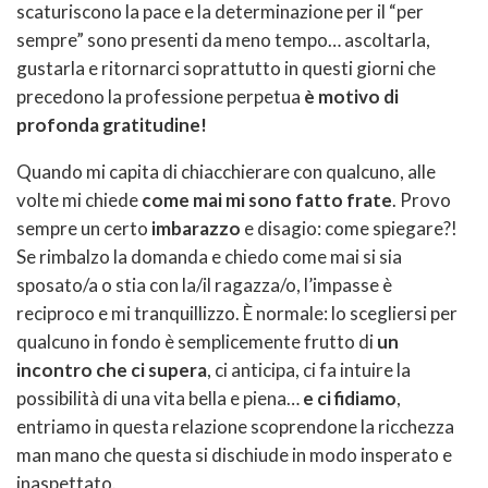
scaturiscono la pace e la determinazione per il “per
sempre” sono presenti da meno tempo… ascoltarla,
gustarla e ritornarci soprattutto in questi giorni che
precedono la professione perpetua
è motivo di
profonda gratitudine!
Quando mi capita di chiacchierare con qualcuno, alle
volte mi chiede
come mai mi sono fatto frate
. Provo
sempre un certo
imbarazzo
e disagio: come spiegare?!
Se rimbalzo la domanda e chiedo come mai si sia
sposato/a o stia con la/il ragazza/o, l’impasse è
reciproco e mi tranquillizzo. È normale: lo scegliersi per
qualcuno in fondo è semplicemente frutto di
un
incontro che ci supera
, ci anticipa, ci fa intuire la
possibilità di una vita bella e piena…
e ci fidiamo
,
entriamo in questa relazione scoprendone la ricchezza
man mano che questa si dischiude in modo insperato e
inaspettato.