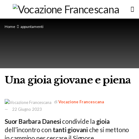
Home
appuntamenti
Una gioia giovane e piena
di
Vocazione Francescana
22 Giugno 2023
Suor Barbara Danesi
condivide la
gioia
dell’incontro con
tanti giovani
che si mettono
in cammino per cercare il Signore.