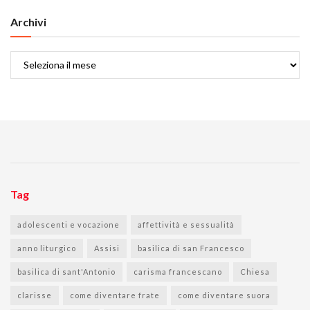
Archivi
Archivi
Tag
adolescenti e vocazione
affettività e sessualità
anno liturgico
Assisi
basilica di san Francesco
basilica di sant'Antonio
carisma francescano
Chiesa
clarisse
come diventare frate
come diventare suora