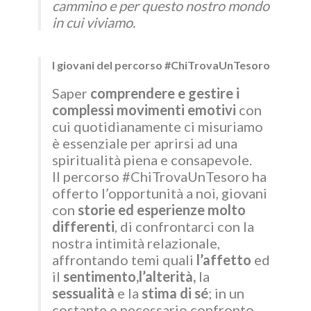
cammino e per questo nostro mondo
in cui viviamo.
I giovani del percorso #ChiTrovaUnTesoro
Saper
comprendere e gestire i
complessi movimenti emotivi
con
cui quotidianamente ci misuriamo
è essenziale per aprirsi ad una
spiritualità piena e consapevole.
Il percorso #ChiTrovaUnTesoro ha
offerto l’opportunità a noi, giovani
con
storie ed esperienze molto
differenti
, di confrontarci con la
nostra intimità relazionale,
affrontando temi quali
l’affetto
ed
il
sentimento,l’alterità,
la
sessualità
e la
stima di sé
; in un
costante e necessario confronto