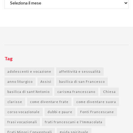
Tag
adolescenti e vocazione
affettività e sessualità
anno liturgico
Assisi
basilica di san Francesco
basilica di sant'Antonio
carisma francescano
Chiesa
clarisse
come diventare frate
come diventare suora
corso vocazionale
dubbi e paure
Fonti Francescane
frasi vocazionali
frati francescani e l'Immacolata
Frati Minori Conventuali
guida spirituale