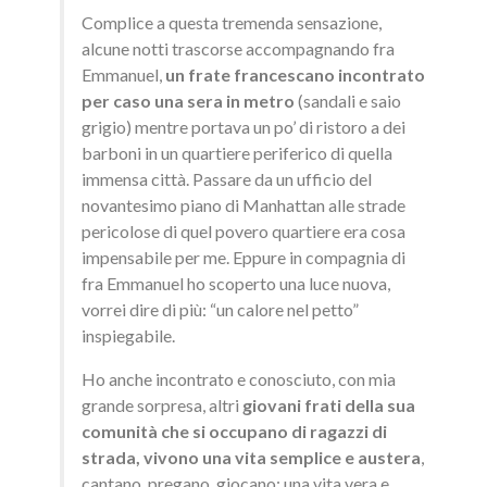
Complice a questa tremenda sensazione,
alcune notti trascorse accompagnando fra
Emmanuel,
un frate francescano incontrato
per caso una sera in metro
(sandali e saio
grigio) mentre portava un po’ di ristoro a dei
barboni in un quartiere periferico di quella
immensa città. Passare da un ufficio del
novantesimo piano di Manhattan alle strade
pericolose di quel povero quartiere era cosa
impensabile per me. Eppure in compagnia di
fra Emmanuel ho scoperto una luce nuova,
vorrei dire di più: “un calore nel petto”
inspiegabile.
Ho anche incontrato e conosciuto, con mia
grande sorpresa, altri
giovani frati della sua
comunità che si occupano di ragazzi di
strada, vivono una vita semplice e austera
,
cantano, pregano, giocano: una vita vera e