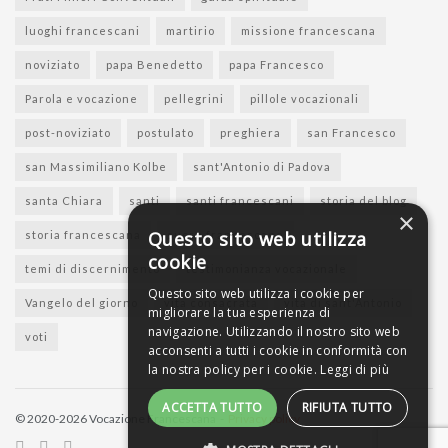
luoghi francescani
martirio
missione francescana
noviziato
papa Benedetto
papa Francesco
Parola e vocazione
pellegrini
pillole vocazionali
post-noviziato
postulato
preghiera
san Francesco
san Massimiliano Kolbe
sant'Antonio di Padova
santa Chiara
santi
santi francescani
storia del blog
×
Questo sito web utilizza
storia francescana
suore francescane
cookie
temi di discernimento
testimonianza vocazionale
Questo sito web utilizza i cookie per
Vangelo del giorno
vita consacrata
vita di sant'Antonio
migliorare la tua esperienza di
navigazione. Utilizzando il nostro sito web
voti
acconsenti a tutti i cookie in conformità con
la nostra policy per i cookie.
Leggi di più
ACCETTA TUTTO
RIFIUTA TUTTO
© 2020-2026 Vocazione Francescana -
Privacy policy