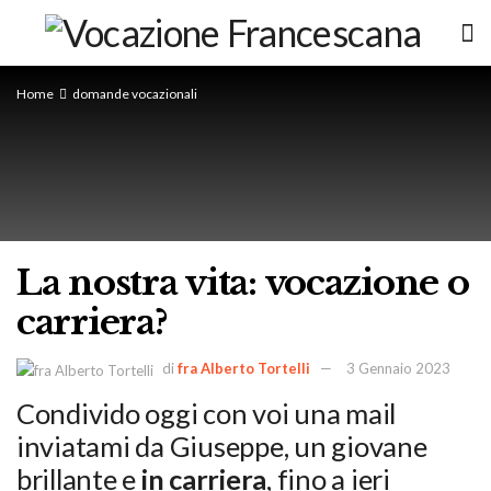
Home
domande vocazionali
La nostra vita: vocazione o
carriera?
di
fra Alberto Tortelli
3 Gennaio 2023
Condivido oggi con voi una mail
inviatami da
Giuseppe
, un giovane
brillante e
in carriera
, fino a ieri