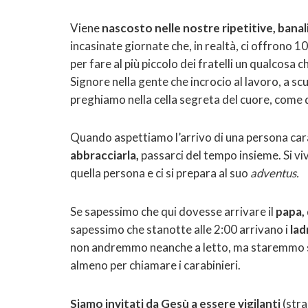
Viene
nascosto nelle nostre ripetitive, banal
incasinate giornate che, in realtà, ci offrono 1
per fare al più piccolo dei fratelli un qualcosa c
Signore nella gente che incrocio al lavoro, a sc
preghiamo nella cella segreta del cuore, come 
Quando aspettiamo l’arrivo di una persona car
abbracciarla,
passarci del tempo insieme. Si vi
quella persona e ci si prepara al suo
adventus.
Se sapessimo che qui dovesse arrivare il
papa,
sapessimo che stanotte alle 2:00 arrivano i
lad
non andremmo neanche a letto, ma staremmo sve
almeno per chiamare i carabinieri.
Siamo invitati da Gesù a essere vigilanti
(stra