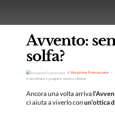
Avvento: sem
solfa?
di
Vocazione Francescana
in
ascoltare e pregare
,
essere chiesa
Ancora una volta arriva
l’Avven
ci aiuta a viverlo con
un’ottica 