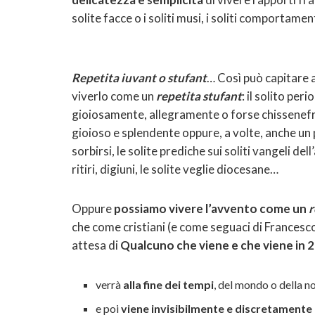
solite facce o i soliti musi, i soliti comportamen
Repetita iuvant o stufant
… Così può capitare
viverlo come un
repetita stufant
: il solito pe
gioiosamente, allegramente o forse chissenefr
gioioso e splendente oppure, a volte, anche un
sorbirsi, le solite prediche sui soliti vangeli de
ritiri, digiuni, le solite veglie diocesane…
Oppure
possiamo vivere l’avvento come un
r
che come cristiani (e come seguaci di Frances
attesa di
Qualcuno che viene e che viene in 
verrà
alla fine dei tempi
, del mondo o della n
e poi
viene invisibilmente e discretamente