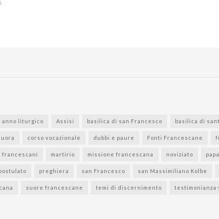
6
anno liturgico
Assisi
basilica di san Francesco
basilica di san
suora
corso vocazionale
dubbi e paure
Fonti Francescane
f
i francescani
martirio
missione francescana
noviziato
pap
postulato
preghiera
san Francesco
san Massimiliano Kolbe
scana
suore francescane
temi di discernimento
testimonianza 