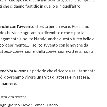
ti che ci danno fastidio in quello e in quell’altro…
 anche con
l’avvento
che sta per arrivare. Possiamo
riodo che viene ogni anno a dicembre e che ci porta
egamente al solito Natale, anche questo tutto bello e
 po’ deprimente… il solito avvento con le novene da
ll’attesa-conversione, della conversione-attesa, i soliti
epetita iuvant,
un periodo che ci ricorda salutarmente
co), dovremmo vivere
una vita di attesa e in attesa,
2 maniere
:
ostra vita terrena…
 ogni giorno
. Dove? Come? Quando?