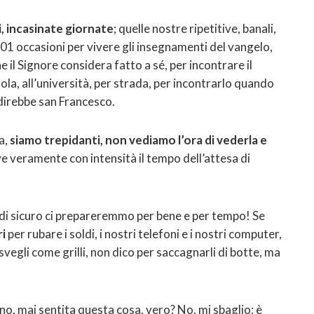
i, incasinate giornate
; quelle nostre ripetitive, banali,
001 occasioni per vivere gli insegnamenti del vangelo,
he il Signore considera fatto a sé, per incontrare il
uola, all’università, per strada, per incontrarlo quando
direbbe san Francesco.
a,
siamo trepidanti, non vediamo l’ora di vederla e
ve veramente con intensità il tempo dell’attesa di
di sicuro ci prepareremmo per bene e per tempo! Se
ri
per rubare i soldi, i nostri telefoni e i nostri computer,
gli come grilli, non dico per saccagnarli di botte, ma
no, mai sentita questa cosa, vero? No, mi sbaglio: è