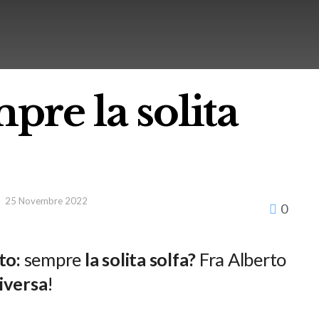
pre la solita
25 Novembre 2022
0
to:
sempre
la solita solfa?
Fra Alberto
diversa
!