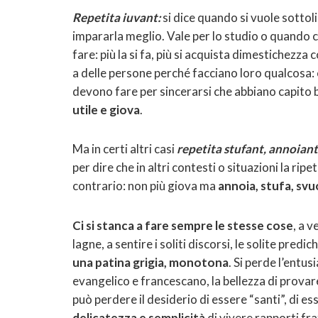
Repetita iuvant:
si dice quando si vuole sottoli
impararla meglio. Vale per lo studio o quando ci
fare: più la si fa, più si acquista dimestichezza
a delle persone perché facciano loro qualcosa: 
devono fare per sincerarsi che abbiano capito b
utile e giova
.
Ma in certi altri casi
repetita stufant, annoiant
per dire che in altri contesti o situazioni la ripe
contrario: non più giova ma
annoia, stufa, svu
Ci si stanca a fare sempre le stesse cose
, a 
lagne, a sentire i soliti discorsi, le solite pr
una patina grigia, monotona
. Si perde l’entus
evangelico e francescano, la bellezza di provar
può perdere il desiderio di essere “santi”, di es
delicatezza e semplicità
di vivere rapporti fr