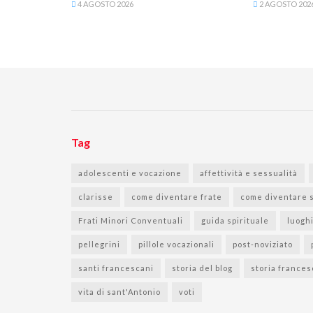
4 AGOSTO 2026
2 AGOSTO 202
Tag
adolescenti e vocazione
affettività e sessualità
clarisse
come diventare frate
come diventare 
Frati Minori Conventuali
guida spirituale
luogh
pellegrini
pillole vocazionali
post-noviziato
santi francescani
storia del blog
storia france
vita di sant'Antonio
voti