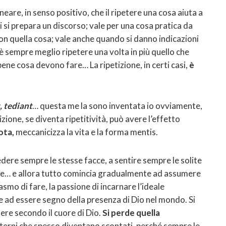
neare, in senso positivo, che il ripetere una cosa aiuta a
 si prepara un discorso; vale per una cosa pratica da
 con quella cosa; vale anche quando si danno indicazioni
è sempre meglio ripetere una volta in più quello che
ene cosa devono fare… La ripetizione, in certi casi,
è
, tediant
… questa me la sono inventata io ovviamente,
tizione, se diventa ripetitività, può avere l’effetto
ota,
meccanicizza la vita e la forma mentis.
vedere sempre le stesse facce, a sentire sempre le solite
ediche… e allora tutto comincia gradualmente ad assumere
iasmo di fare, la passione di incarnare l’ideale
e ad essere segno della presenza di Dio nel mondo. Si
sere secondo il cuore di Dio.
Si perde quella
aterni che spesso diventano scontati, perché sempre le