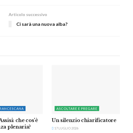
Articolo successivo
Ci sarà una nuova alba?
FRANCESCANA
ASCOLTARE E PREGARE
ssisi: che cos’è
Un silenzio chiarificatore
nza plenaria?
17 LUGLIO 2026