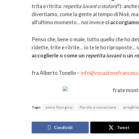
trita e ritrita:
repetita iuvant o stufant
?): anche
divertiamo, come la gente al tempo di Noè, ma q
all’ultimo momento… noi invece
ci accorgiamo d
Penso che, bene o male, tutto quello che ho dett
ridette, trite e ritrite… io te le ho riproposte… s
accoglierle o come un
repetita iuvant
o un
re
fra Alberto Tonello –
info@vocazionefrancesc
Tags:
anno liturgico
Parola e vocazione
preghie
Condividi
Tweet