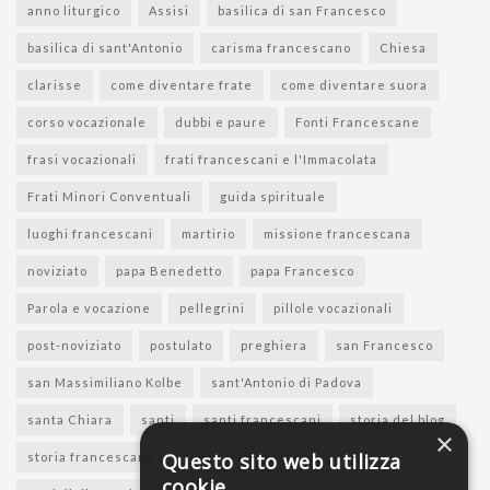
anno liturgico
Assisi
basilica di san Francesco
basilica di sant'Antonio
carisma francescano
Chiesa
clarisse
come diventare frate
come diventare suora
corso vocazionale
dubbi e paure
Fonti Francescane
frasi vocazionali
frati francescani e l'Immacolata
Frati Minori Conventuali
guida spirituale
luoghi francescani
martirio
missione francescana
noviziato
papa Benedetto
papa Francesco
Parola e vocazione
pellegrini
pillole vocazionali
post-noviziato
postulato
preghiera
san Francesco
san Massimiliano Kolbe
sant'Antonio di Padova
santa Chiara
santi
santi francescani
storia del blog
×
Questo sito web utilizza
storia francescana
suore francescane
cookie