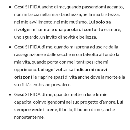
Gesù SI FIDA anche di me, quando passandomi accanto,
non mi lascia nella mia stanchezza, nella mia tristezza,
nel mio avvilimento, nel mio mutismo.
Lui solo sa
rivolgermi sempre una parola di conforto
e amore,
uno sguardo, un invito di novità e bellezza.
Gesù SI FIDA di me, quando mi sprona ad uscire dalla
rassegnazione e dalle secche in cui talvolta affondo la
mia vita, quando porta con me i tanti pesi che mi
opprimono.
Lui ogni volta sa indicarmi nuovi
orizzonti
e riaprire spazi di vita anche dove la morte e la
sterilità sembrano prevalere.
Gesù SI FIDA di me, quando mette in luce le mie
capacità, coinvolgendomi nel suo progetto d’amore.
Lui
sempre vede il bene
, il bello, il buono di me, anche
nonostante me.