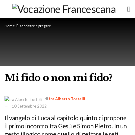
Home
ascoltare e pregare
Mi fido o non mi fido?
di
fra Alberto Tortelli
10 Settembre 2022
Il vangelo di Luca al capitolo quinto ci propone
il primo incontro tra Gesù e Simon Pietro. In un
gesto illogico come quello di gettare le reti,