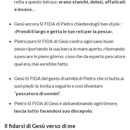
retta a questo intruso:
erano stanchi, delusi, affaticati
e invece
…
Gesù ancora SI FIDA di Pietro chiedendogli ben di più :
«
Prendi il largo e getta le tue reti per la pesca
».
Pietro pure SI FIDA di Gesù contro ogni sano buon
senso riportando la sua barca in mare aperto, ritornando
a pescare in pieno giorno: cosa che da esperto pescatore
qual era, mai avrebbe fatto.
Gesù SI FIDA del gesto di umiltà di Pietro che si butta ai
suoi piedi; lo invita a seguirlo e così diventare
“
pescatore di uomini
“.
Pietro SI FIDA di Gesù e abbandonando ogni timore,
lascia tutto facendosi suo discepolo
.
Il fidarsi di Gesù verso di me