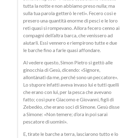
tutta la notte e non abbiamo preso nulla; ma
sulla tua parola getterò le reti». Fecero così e
presero una quantità enorme di pesci e le loro
reti quasi si rompevano. Allora fecero cenno ai
compagni dell’altra barca, che venissero ad
aiutarli. Essi vennero e riempirono tutte e due
le barche fino a farle quasi affondare.
Al vedere questo, Simon Pietro si gettò alle
ginocchia di Gesù, dicendo: «Signore,
allontànati da me, perché sono un peccatore».
Lo stupore infatti aveva invaso lui e tutti quelli
che erano con lui, per la pesca che avevano
fatto; così pure Giacomo e Giovanni, figli di
Zebedèo, che erano soci di Simone. Gesù disse
a Simone: «Non temere; d’ora in poi sarai
pescatore di uomini».
E, tirate le barche a terra, lasciarono tutto e lo