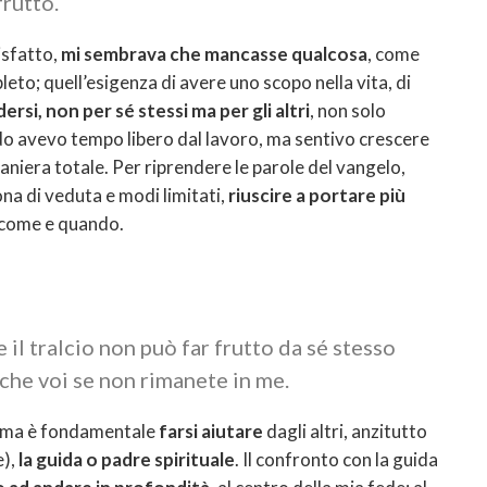
frutto.
isfatto,
mi sembrava che mancasse qualcosa
, come
eto; quell’esigenza di avere uno scopo nella vita, di
ersi, non per sé stessi ma per gli altri
, non solo
ndo avevo tempo libero dal lavoro, ma sentivo crescere
maniera totale. Per riprendere le parole del vangelo,
na di veduta e modi limitati,
riuscire a portare più
e come e quando.
 il tralcio non può far frutto da sé stesso
nche voi se non rimanete in me.
, ma è fondamentale
farsi aiutare
dagli altri, anzitutto
e),
la guida o padre spirituale
. Il confronto con la guida