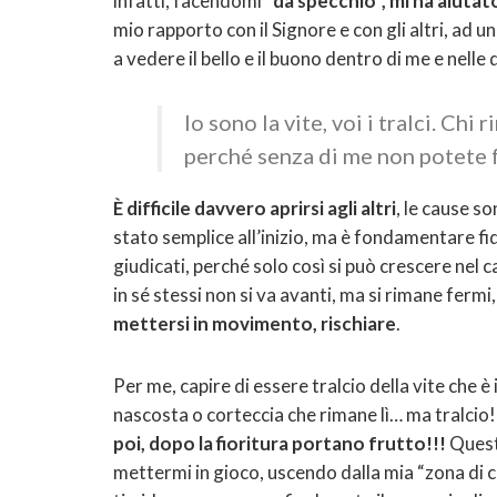
infatti, facendomi “
da specchio”, mi ha aiutat
mio rapporto con il Signore e con gli altri, ad u
a vedere il bello e il buono dentro di me e nelle
Io sono la vite, voi i tralci. Chi 
perché senza di me non potete f
È difficile davvero aprirsi agli altri
, le cause s
stato semplice all’inizio, ma è fondamentare fid
giudicati, perché solo così si può crescere nel 
in sé stessi non si va avanti, ma si rimane ferm
mettersi in movimento, rischiare
.
Per me, capire di essere tralcio della vite che 
nascosta o corteccia che rimane lì… ma tralcio
poi, dopo la fioritura portano frutto!!!
Quest
mettermi in gioco, uscendo dalla mia “zona di c