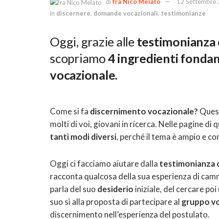
di
fra Nico Melato
12 Settembre
in
discernere
,
domande vocazionali
,
testimonianze
Oggi, grazie alle
testimonianza
scopriamo
4 ingredienti fondam
vocazionale.
Come si fa
discernimento vocazionale?
Quest
molti di voi, giovani in ricerca. Nelle pagine di
tanti modi diversi
, perché il tema è ampio e c
Oggi ci facciamo aiutare dalla
testimonianza d
racconta qualcosa della sua esperienza di cammi
parla del suo
desiderio
iniziale, del cercare poi
suo sì alla proposta di partecipare al
gruppo v
discernimento nell’esperienza del postulato.