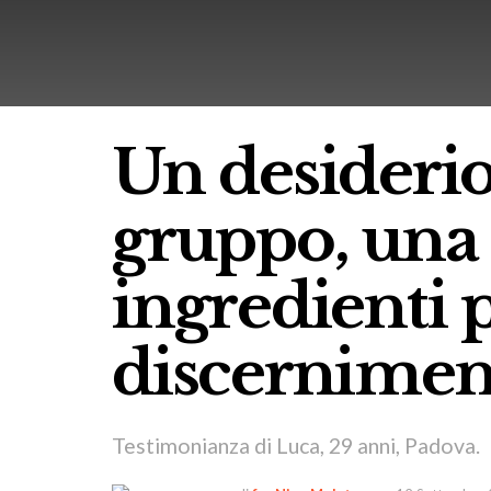
Un desiderio
gruppo, una 
ingredienti p
discernimen
Testimonianza di Luca, 29 anni, Padova.