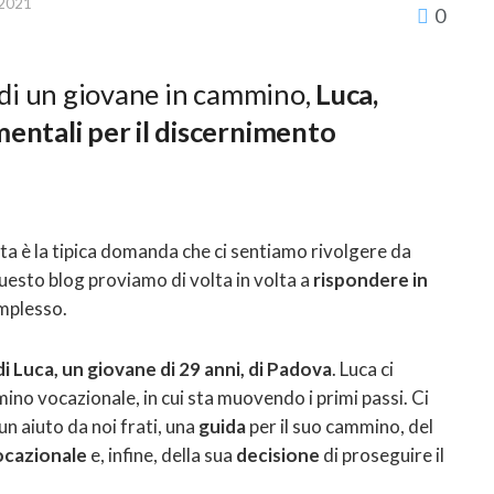
 2021
0
di un giovane in cammino,
Luca,
entali per il discernimento
a è la tipica domanda che ci sentiamo rivolgere da
 questo blog proviamo di volta in volta a
rispondere in
omplesso.
i Luca, un giovane di 29 anni, di Padova
. Luca ci
no vocazionale, in cui sta muovendo i primi passi. Ci
 un aiuto da noi frati, una
guida
per il suo cammino, del
ocazionale
e, infine, della sua
decisione
di proseguire il