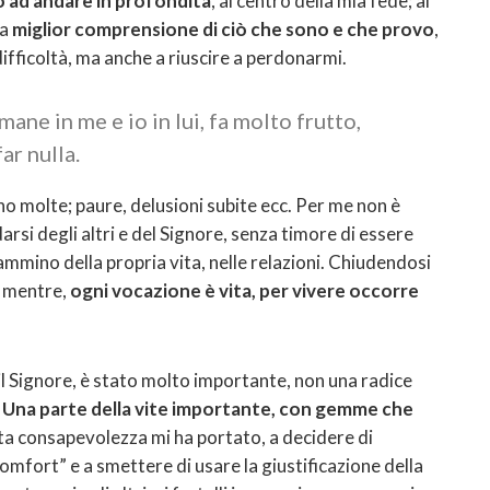
o ad andare in profondità
, al centro della mia fede; al
na
miglior comprensione di ciò che sono e che provo
,
 difficoltà, ma anche a riuscire a perdonarmi.
rimane in me e io in lui, fa molto frutto,
ar nulla.
ono molte; paure, delusioni subite ecc. Per me non è
arsi degli altri e del Signore, senza timore di essere
cammino della propria vita, nelle relazioni. Chiudendosi
i, mentre,
ogni vocazione è vita, per vivere occorre
è il Signore, è stato molto importante, non una radice
!
Una parte della vite importante, con gemme che
a consapevolezza mi ha portato, a decidere di
omfort” e a smettere di usare la giustificazione della