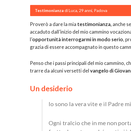
Testimonianza
di Luca, 29 anni, Padova
Proverò a dare la mia
testimonianza,
anche se 
accaduto dall’inizio del mio cammino vocazion
l’
opportunità interrogarmi in modo serio
, p
grazia di essere accompagnato in questo cam
Penso che i passi principali del mio cammino, c
trarre da alcuni versetti del
vangelo di Giovann
Un desiderio
Io sono la vera vite e il Padre mi
Ogni tralcio che in me non porta