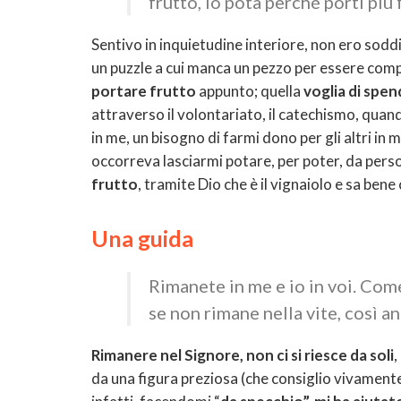
frutto, lo pota perché porti più 
Sentivo in inquietudine interiore, non ero sodd
un puzzle a cui manca un pezzo per essere compl
portare frutto
appunto; quella
voglia di spend
attraverso il volontariato, il catechismo, qua
in me, un bisogno di farmi dono per gli altri in 
occorreva lasciarmi potare, per poter, da perso
frutto
, tramite Dio che è il vignaiolo e sa ben
Una guida
Rimanete in me e io in voi. Come
se non rimane nella vite, così a
Rimanere nel Signore, non ci si riesce da soli
da una figura preziosa (che consiglio vivament