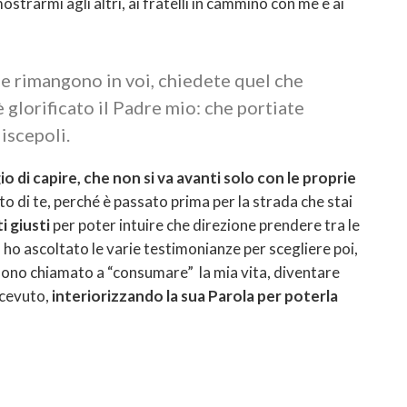
strarmi agli altri, ai fratelli in cammino con me e ai
le rimangono in voi, chiedete quel che
è glorificato il Padre mio: che portiate
iscepoli.
io di capire, che non si va avanti solo con le proprie
to di te, perché è passato prima per la strada che stai
i giusti
per poter intuire che direzione prendere tra le
ho ascoltato le varie testimonianze per scegliere poi,
sono chiamato a “consumare” la mia vita, diventare
icevuto,
interiorizzando la sua Parola per poterla