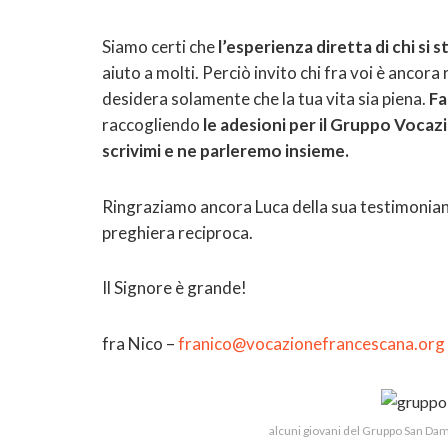
Siamo certi che
l’esperienza diretta di chi si
aiuto a molti. Perciò invito chi fra voi è ancora
desidera solamente che la tua vita sia piena.
Fa
raccogliendo
le adesioni per il Gruppo Vocaz
scrivimi e ne parleremo insieme.
Ringraziamo ancora Luca della sua testimonianz
preghiera reciproca.
Il Signore è grande!
fra Nico –
franico@vocazionefrancescana.org
alcuni giovani del Gruppo San Dami