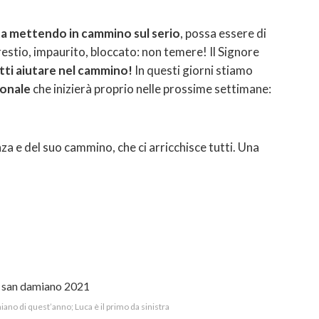
 sta mettendo in cammino sul serio
, possa essere di
 restio, impaurito, bloccato: non temere! Il Signore
tti aiutare nel cammino!
In questi giorni stiamo
ionale
che inizierà proprio nelle prossime settimane:
a e del suo cammino, che ci arricchisce tutti. Una
ano di quest’anno; Luca è il primo da sinistra