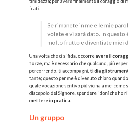
timidezza; per avere finalmente il coraggio di mo
frati.
Se rimanete in me e le mie paro
volete e vi sarà dato. In questo 
molto frutto e diventiate miei d
Una volta che ci si fida, occorre
avere il coragg
forze
, ma è necessario che qualcuno, più esper
percorrendo, ti accompagni,
ti dia gli strument
tante; questo per me è divenuto chiaro quando 
quale vocazione sentivo più vicina a me; come 
discepolo del Signore, spendere i doni che ho r
mettere in pratica
.
Un gruppo