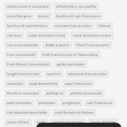
adolescenti e vocazione
affettività e sessualità
anno liturgico
Assisi
basilica di san Francesco
basilica di sant'Antonio
carisma francescano
Chiesa
clarisse
come diventare frate
come diventare suora
corso vocazionale
dubbi e paure
Fonti Francescane
frasi vocazionali
frati francescani e l'Immacolata
Frati Minori Conventuali
guida spirituale
luoghi francescani
martirio
missione francescana
noviziato
papa Benedetto
papa Francesco
Parola e vocazione
pellegrini
pillole vocazionali
post-noviziato
postulato
preghiera
san Francesco
san Massimiliano Kolbe
sant'Antonio di Padova
santa Chiara
santi
santi francescani
storia del blog