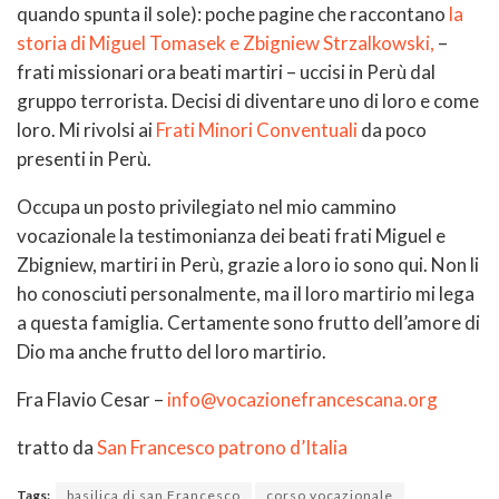
quando spunta il sole): poche pagine che raccontano
la
storia di Miguel Tomasek e Zbigniew Strzalkowski,
–
frati missionari ora beati martiri – uccisi in Perù dal
gruppo terrorista. Decisi di diventare uno di loro e come
loro. Mi rivolsi ai
Frati Minori Conventuali
da poco
presenti in Perù.
Occupa un posto privilegiato nel mio cammino
vocazionale la testimonianza dei beati frati Miguel e
Zbigniew, martiri in Perù, grazie a loro io sono qui. Non li
ho conosciuti personalmente, ma il loro martirio mi lega
a questa famiglia. Certamente sono frutto dell’amore di
Dio ma anche frutto del loro martirio.
Fra Flavio Cesar –
info@vocazionefrancescana.org
tratto da
San Francesco patrono d’Italia
Tags:
basilica di san Francesco
corso vocazionale