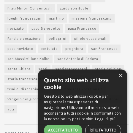
Frati Minori Conventuali
guida spirituale
luoghi francescani
martirio
missione francescana
noviziato
papa Benedetto
papa Francesco
Parola e vocazione
pellegrini
pillole vocazionali
post-noviziato
postulato
preghiera
san Francesco
san Massimiliano Kolbe
sant'Antonio di Padova
santa Chiara
santi
santi francescani
storia del blog
×
Questo sito web utilizza
storia francescana
suore francescane
cookie
temi di discernimento
testimonianza vocazionale
Questo sito web utilizza i cookie per
Vangelo del giorno
vita consacrata
vita di sant'Antonio
migliorare la tua esperienza di
navigazione. Utilizzando il nostro sito web
voti
acconsenti a tutti i cookie in conformità con
la nostra policy per i cookie.
Leggi di più
ACCETTA TUTTO
RIFIUTA TUTTO