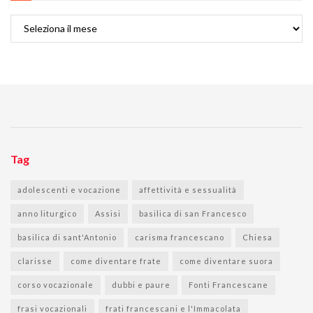
Archivi
Tag
adolescenti e vocazione
affettività e sessualità
anno liturgico
Assisi
basilica di san Francesco
basilica di sant'Antonio
carisma francescano
Chiesa
clarisse
come diventare frate
come diventare suora
corso vocazionale
dubbi e paure
Fonti Francescane
frasi vocazionali
frati francescani e l'Immacolata