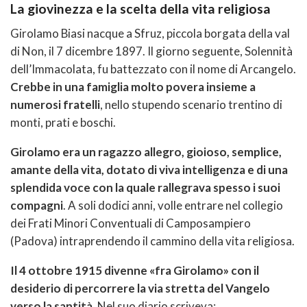
La giovinezza e la scelta della vita religiosa
Girolamo Biasi nacque a Sfruz, piccola borgata della val
di Non, il 7 dicembre 1897. Il giorno seguente, Solennità
dell’Immacolata, fu battezzato con il nome di Arcangelo.
Crebbe in una famiglia molto povera insieme a
numerosi fratelli
, nello stupendo scenario trentino di
monti, prati e boschi.
Girolamo era un ragazzo allegro, gioioso, semplice,
amante della vita, dotato di viva intelligenza e di una
splendida voce con la quale rallegrava spesso i suoi
compagni
. A soli dodici anni, volle entrare nel collegio
dei Frati Minori Conventuali di Camposampiero
(Padova) intraprendendo il cammino della vita religiosa.
Il 4 ottobre 1915 divenne «fra Girolamo» con il
desiderio di percorrere la via stretta del Vangelo
verso la santità.
Nel suo diario scriveva: