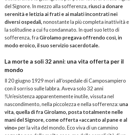
del Signore. In mezzo alla sofferenza,
riuscì a donare
serenità e letizia ai frati e ai malati incontrati nei
diversi ospedali,
nonostante la più completa inattività e
la solitudine a cui fu condannato. In quel suo letto di
sofferenza, fra
Girolamo pregava offrendo così, in
modo eroico, il suo servizio sacerdotale.
La morte a soli 32 anni: una vita offerta per il
mondo
Il 20 giugno 1929 morì all’ospedale di Camposampiero
con il sorriso sulle labbra. Aveva solo 32 anni
!Un’esistenza apparentemente inutile, vissuta nel
nascondimento, nella piccolezza e nella sofferenza:
una
vita, quella di fra Girolamo, posta totalmente nelle
mani del Signore, come offerta «accanto al pane e al
vino»
per la vita del mondo. Eco viva di un cammino