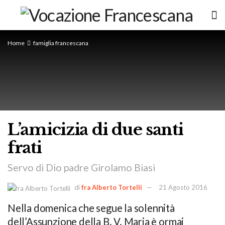
Home
famiglia francescana
L’amicizia di due santi
frati
Servo di Dio padre Girolamo Biasi
di
fra Alberto Tortelli
21 Agosto 2016
Nella domenica che segue la solennità
dell’Assunzione della B. V. Maria è ormai