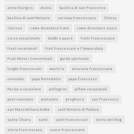
anno liturgico
Assisi
basilica di san Francesco
basilica di sant'Antonio
carisma francescano
Chiesa
clarisse
come diventare frate
come diventare suora
corso vocazionale
dubbi e paure
Fonti Francescane
frasi vocazionali
frati francescani e l'Immacolata
Frati Minori Conventuali
guida spirituale
luoghi francescani
martirio
missione francescana
noviziato
papa Benedetto
papa Francesco
Parola e vocazione
pellegrini
pillole vocazionali
post-noviziato
postulato
preghiera
san Francesco
san Massimiliano Kolbe
sant'Antonio di Padova
santa Chiara
santi
santi francescani
storia del blog
storia francescana
suore francescane