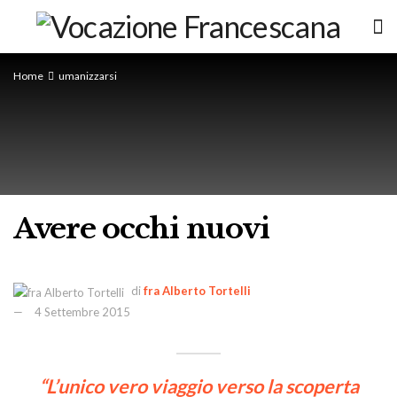
Home
umanizzarsi
Avere occhi nuovi
di
fra Alberto Tortelli
4 Settembre 2015
“L’unico vero viaggio verso la scoperta