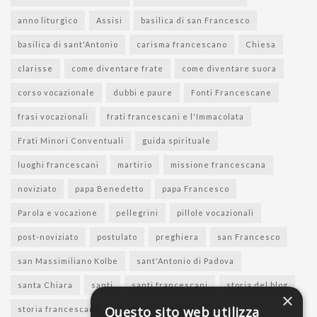
anno liturgico
Assisi
basilica di san Francesco
basilica di sant'Antonio
carisma francescano
Chiesa
clarisse
come diventare frate
come diventare suora
corso vocazionale
dubbi e paure
Fonti Francescane
frasi vocazionali
frati francescani e l'Immacolata
Frati Minori Conventuali
guida spirituale
luoghi francescani
martirio
missione francescana
noviziato
papa Benedetto
papa Francesco
Parola e vocazione
pellegrini
pillole vocazionali
post-noviziato
postulato
preghiera
san Francesco
san Massimiliano Kolbe
sant'Antonio di Padova
santa Chiara
santi
santi francescani
storia del blog
×
Questo sito web utilizza
storia francescana
suore francescane