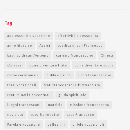
Tag
adolescenti e vocazione
affettività e sessualità
anno liturgico
Assisi
basilica di san Francesco
basilica di sant'Antonio
carisma francescano
Chiesa
clarisse
come diventare frate
come diventare suora
corso vocazionale
dubbi e paure
Fonti Francescane
frasi vocazionali
frati francescani e l'Immacolata
Frati Minori Conventuali
guida spirituale
luoghi francescani
martirio
missione francescana
noviziato
papa Benedetto
papa Francesco
Parola e vocazione
pellegrini
pillole vocazionali