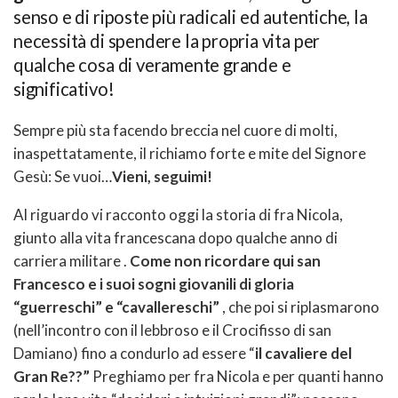
senso e di riposte più radicali ed autentiche, la
necessità di spendere la propria vita per
qualche cosa di veramente grande e
significativo!
Sempre più sta facendo breccia nel cuore di molti,
inaspettatamente, il richiamo forte e mite del Signore
Gesù: Se vuoi…
Vieni, seguimi!
Al riguardo vi racconto oggi la storia di fra Nicola,
giunto alla vita francescana dopo qualche anno di
carriera militare .
Come non ricordare qui san
Francesco e i suoi sogni giovanili di gloria
“guerreschi” e “cavallereschi”
, che poi si riplasmarono
(nell’incontro con il lebbroso e il Crocifisso di san
Damiano) fino a condurlo ad essere “
il cavaliere del
Gran Re??”
Preghiamo per fra Nicola e per quanti hanno