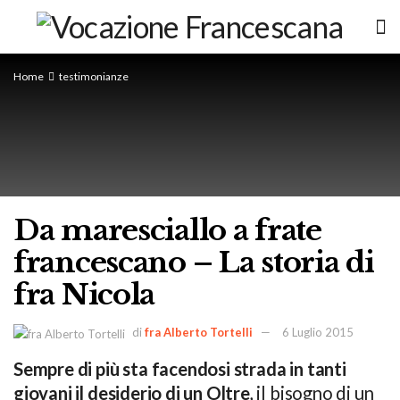
Home
testimonianze
Da maresciallo a frate
francescano – La storia di
fra Nicola
di
fra Alberto Tortelli
6 Luglio 2015
Sempre di più sta facendosi strada in tanti
giovani il desiderio di un Oltre
, il bisogno di un