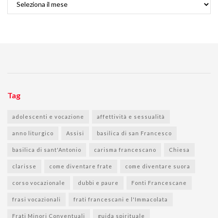
Tag
adolescenti e vocazione
affettività e sessualità
anno liturgico
Assisi
basilica di san Francesco
basilica di sant'Antonio
carisma francescano
Chiesa
clarisse
come diventare frate
come diventare suora
corso vocazionale
dubbi e paure
Fonti Francescane
frasi vocazionali
frati francescani e l'Immacolata
Frati Minori Conventuali
guida spirituale