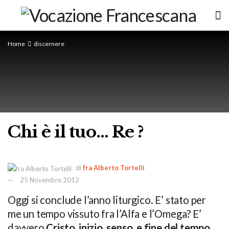
Home
discernere
Chi è il tuo… Re ?
di
fra Alberto Tortelli
25 Novembre 2012
Oggi si conclude l’anno liturgico. E’ stato per
me un tempo vissuto fra l’Alfa e l’Omega? E’
davvero
Cristo, inizio, senso, e fine del tempo,