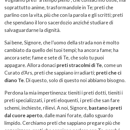
soprattutto anime, trasformandole in Te; preti che
parlino con la vita, più che con la parola e gli scritti; preti
che spendano il loro sacerdozio anziché studiare di
salvaguardarne la dignità.
Sai bene, Signore, che l’uomo della strada non è molto
cambiato da quello dei tuoi tempi; ha ancora fame; ha
ancora sete; fame e sete di Te, che solo tu puoi
appagare. Allora donaci
preti stracolmi di Te
, come un
Curato d’Ars, preti che sappiano irradiarti;
preti che ci
diano Te
. Di questo, solo di questo noi abbiamo bisogno.
Perdona la mia impertinenza: tieniti i preti dotti, tieniti i
preti specializzati, i preti eloquenti, i preti che san fare
schemi, inchieste, rilievi. A noi, Signore,
bastano i preti
dal cuore aperto
, dalle mani forate, dallo sguardo
limpido. Cerchiamo preti che sappiano pregare più che