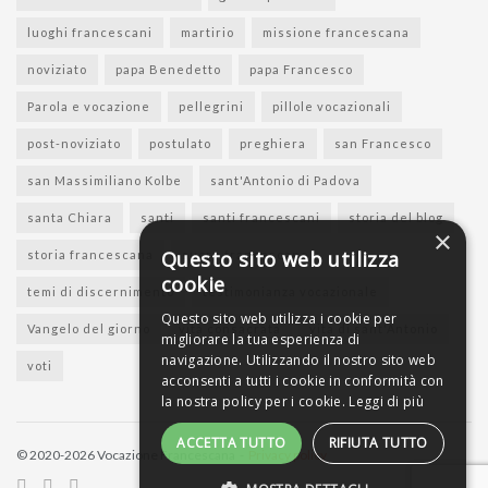
luoghi francescani
martirio
missione francescana
noviziato
papa Benedetto
papa Francesco
Parola e vocazione
pellegrini
pillole vocazionali
post-noviziato
postulato
preghiera
san Francesco
san Massimiliano Kolbe
sant'Antonio di Padova
santa Chiara
santi
santi francescani
storia del blog
×
Questo sito web utilizza
storia francescana
suore francescane
cookie
temi di discernimento
testimonianza vocazionale
Questo sito web utilizza i cookie per
Vangelo del giorno
vita consacrata
vita di sant'Antonio
migliorare la tua esperienza di
navigazione. Utilizzando il nostro sito web
voti
acconsenti a tutti i cookie in conformità con
la nostra policy per i cookie.
Leggi di più
ACCETTA TUTTO
RIFIUTA TUTTO
© 2020-2026 Vocazione Francescana -
Privacy policy