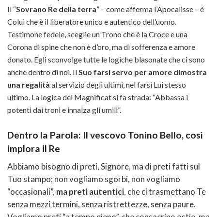
Il “
Sovrano Re della terra
” – come afferma l’Apocalisse – è
Colui che è il liberatore unico e autentico dell’uomo.
Testimone fedele, sceglie un Trono che è la Croce e una
Corona di spine che non è d’oro, ma di sofferenza e amore
donato. Egli sconvolge tutte le logiche blasonate che ci sono
anche dentro di noi. Il
Suo farsi servo per amore dimostra
una regalità
al servizio degli ultimi, nel farsi Lui stesso
ultimo. La logica del Magnificat si fa strada: “Abbassa i
potenti dai troni e innalza gli umili”.
Dentro la Parola: Il vescovo Tonino Bello, così
implora il Re
Abbiamo bisogno di preti, Signore, ma di preti fatti sul
Tuo stampo; non vogliamo sgorbi, non vogliamo
“occasionali”,
ma preti autentici
, che ci trasmettano Te
senza mezzi termini, senza ristrettezze, senza paure.
Vogliamo preti “a tempo pieno”, che consacrino ostie, ma