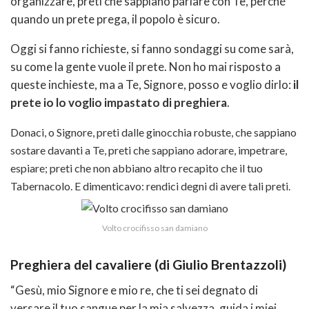
organizzare, preti che sappiano parlare con Te, perché
quando un prete prega, il popolo è sicuro.
Oggi si fanno richieste, si fanno sondaggi su come sarà,
su come la gente vuole il prete. Non ho mai risposto a
queste inchieste, ma a Te, Signore, posso e voglio dirlo:
il
prete io lo voglio impastato di preghiera
.
Donaci, o Signore, preti dalle ginocchia robuste, che sappiano
sostare davanti a Te, preti che sappiano adorare, impetrare,
espiare; preti che non abbiano altro recapito che il tuo
Tabernacolo. E dimenticavo: rendici degni di avere tali preti.
Volto crocifisso san damiano
Preghiera del cavaliere (di Giulio Brentazzoli)
“Gesù, mio Signore e mio re, che ti sei degnato di
versare il tuo sangue per la mia salvezza, guida i miei