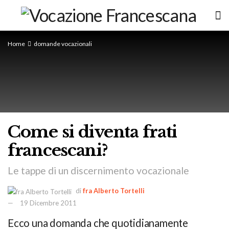
Home
domande vocazionali
Come si diventa frati
francescani?
Le tappe di un discernimento vocazionale
di
fra Alberto Tortelli
19 Dicembre 2011
Ecco una domanda che quotidianamente