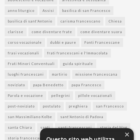
anno liturgico
Assisi
basilica di san Francesco
basilica di sant'Antonio
carisma francescano
Chiesa
clarisse
come diventare frate
come diventare suora
corso vocazionale
dubbi e paure
Fonti Francescane
frasi vocazionali
frati francescani e l'Immacolata
Frati Minori Conventuali
guida spirituale
luoghi francescani
martirio
missione francescana
noviziato
papa Benedetto
papa Francesco
Parola e vocazione
pellegrini
pillole vocazionali
post-noviziato
postulato
preghiera
san Francesco
san Massimiliano Kolbe
sant'Antonio di Padova
santa Chiara
santi
santi francescani
storia del blog
×
Questo sito web utilizza
storia francescana
suore francescane