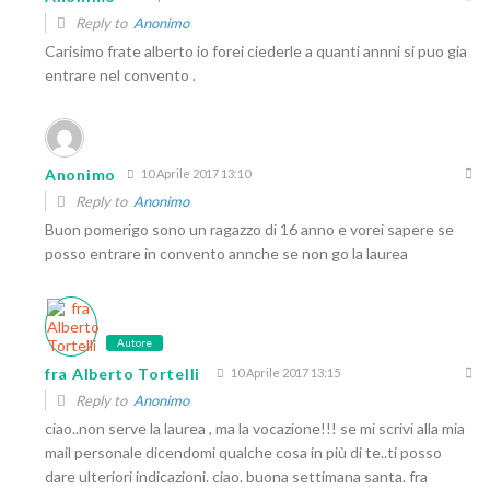
Reply to
Anonimo
Carisimo frate alberto io forei ciederle a quanti annni si puo gia
entrare nel convento .
Anonimo
10 Aprile 2017 13:10
Reply to
Anonimo
Buon pomerigo sono un ragazzo di 16 anno e vorei sapere se
posso entrare in convento annche se non go la laurea
Autore
fra Alberto Tortelli
10 Aprile 2017 13:15
Reply to
Anonimo
ciao..non serve la laurea , ma la vocazione!!! se mi scrivi alla mia
mail personale dicendomi qualche cosa in più di te..ti posso
dare ulteriori indicazioni. ciao. buona settimana santa. fra