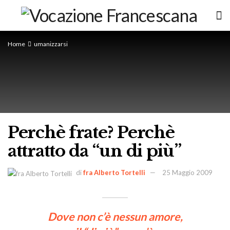
Home
umanizzarsi
Perchè frate? Perchè
attratto da “un di più”
di
fra Alberto Tortelli
25 Maggio 2009
Dove non c’è nessun amore,