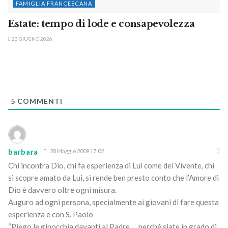
FAMIGLIA FRANCESCANA
Estate: tempo di lode e consapevolezza
23 GIUGNO 2026
5
COMMENTI
barbara
28 Maggio 2009 17:02
Chi incontra Dio, chi fa esperienza di Lui come del Vivente, chi
si scopre amato da Lui, si rende ben presto conto che l’Amore di
Dio è davvero oltre ogni misura.
Auguro ad ogni persona, specialmente ai giovani di fare questa
esperienza e con S. Paolo
“Piego le ginocchia davanti al Padre … perché siate in grado di