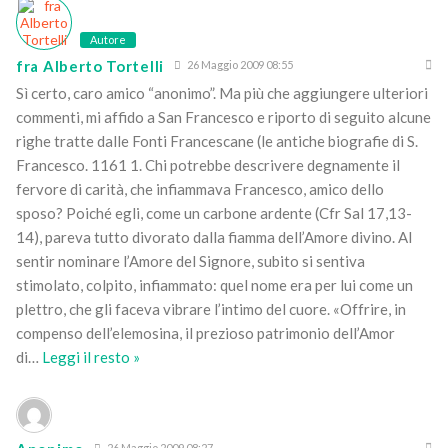
Autore
fra Alberto Tortelli
26 Maggio 2009 08:55
Sì certo, caro amico “anonimo”. Ma più che aggiungere ulteriori
commenti, mi affido a San Francesco e riporto di seguito alcune
righe tratte dalle Fonti Francescane (le antiche biografie di S.
Francesco. 1161 1. Chi potrebbe descrivere degnamente il
fervore di carità, che infiammava Francesco, amico dello
sposo? Poiché egli, come un carbone ardente (Cfr Sal 17,13-
14), pareva tutto divorato dalla fiamma dell’Amore divino. Al
sentir nominare l’Amore del Signore, subito si sentiva
stimolato, colpito, infiammato: quel nome era per lui come un
plettro, che gli faceva vibrare l’intimo del cuore. «Offrire, in
compenso dell’elemosina, il prezioso patrimonio dell’Amor
di
…
Leggi il resto »
26 Maggio 2009 08:27