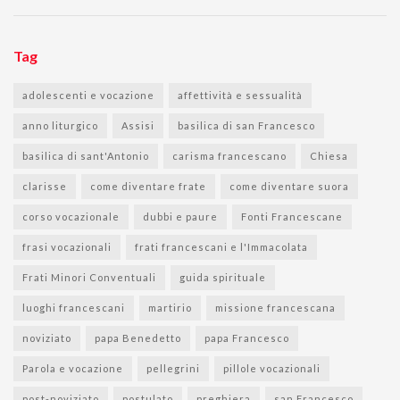
Tag
adolescenti e vocazione
affettività e sessualità
anno liturgico
Assisi
basilica di san Francesco
basilica di sant'Antonio
carisma francescano
Chiesa
clarisse
come diventare frate
come diventare suora
corso vocazionale
dubbi e paure
Fonti Francescane
frasi vocazionali
frati francescani e l'Immacolata
Frati Minori Conventuali
guida spirituale
luoghi francescani
martirio
missione francescana
noviziato
papa Benedetto
papa Francesco
Parola e vocazione
pellegrini
pillole vocazionali
post-noviziato
postulato
preghiera
san Francesco