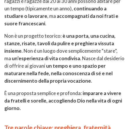
ragazzi e ragazze dai 20 ai 30 anni possono abitare per
un tempo (tipicamente un anno),
continuando a
studiare o lavorare
, ma
accompagnati da noi frati e
suore francescani
.
Non è un progetto teorico:
è una porta, una cucina,
stanze, risate, tavoli da pulire e preghiera vissuta
insieme
. Non é un luogo dove semplicemente “stare”,
ma
un’esperienza di vita condivisa
. Nasce dal desiderio
di offrire ai giovani
un tempo e uno spazio per
maturare nella fede, nella conoscenza di sé e nel
discernimento della propria vocazione
.
È una proposta semplice e profonda:
imparare a vivere
da fratelli e sorelle, accogliendo Dio nella vita di ogni
giorno.
Tre parole chiave: preghiera, fraternità,