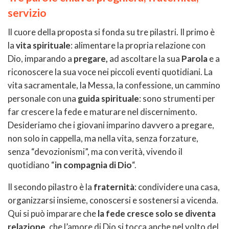
servizio
Il cuore della proposta si fonda su tre pilastri. Il primo è
la
vita spirituale
: alimentare la propria relazione con
Dio, imparando a
pregare,
ad ascoltare la sua
Parola
e a
riconoscere la sua voce nei piccoli eventi quotidiani. La
vita sacramentale, la Messa, la confessione, un cammino
personale con una
guida spirituale
: sono strumenti per
far crescere la fede e maturare nel discernimento.
Desideriamo che i giovani imparino davvero a pregare,
non solo in cappella, ma nella vita, senza forzature,
senza “devozionismi”, ma con verità, vivendo il
quotidiano “
in compagnia di Dio
“.
Il secondo pilastro è la
fraternità
: condividere una casa,
organizzarsi insieme, conoscersi e sostenersi a vicenda.
Qui si può imparare che
la fede cresce solo se diventa
relazione
, che l’amore di Dio si tocca anche nel volto del