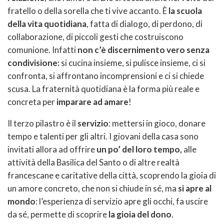
fratello o della sorella che ti vive accanto. È
la scuola
della vita quotidiana
, fatta di dialogo, di perdono, di
collaborazione, di piccoli gesti che costruiscono
comunione. Infatti
non c’è discernimento vero senza
condivisione:
si cucina insieme, si pulisce insieme, ci si
confronta, si affrontano incomprensioni e ci si chiede
scusa. La fraternità quotidiana è la forma più reale e
concreta per
imparare ad amare
!
Il terzo pilastro è il
servizio
: mettersi in gioco, donare
tempo e talenti per gli altri. I giovani della casa sono
invitati allora ad offrire
un po’ del loro tempo,
alle
attività della Basilica del Santo o di altre realtà
francescane e caritative della città, scoprendo la gioia di
un amore concreto, che non si chiude in sé, ma
si apre al
mondo
: l’esperienza di servizio apre gli occhi, fa uscire
da sé, permette di scoprire
la gioia del dono
.