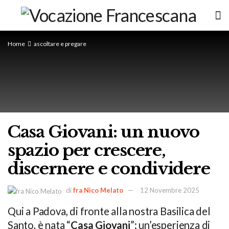
Home
ascoltare e pregare
Casa Giovani: un nuovo
spazio per crescere,
discernere e condividere
di
fra Nico Melato
12 Novembre 2025
Qui a Padova, di fronte alla nostra Basilica del
Santo, è nata “
Casa Giovani
”: un’esperienza di