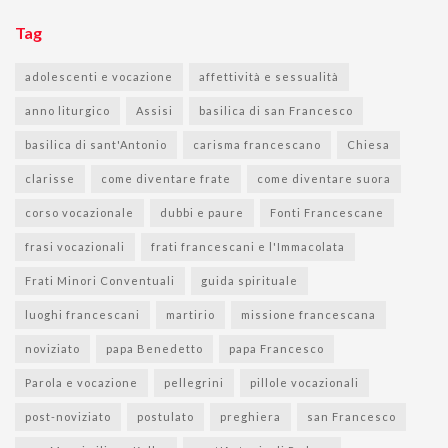
Tag
adolescenti e vocazione
affettività e sessualità
anno liturgico
Assisi
basilica di san Francesco
basilica di sant'Antonio
carisma francescano
Chiesa
clarisse
come diventare frate
come diventare suora
corso vocazionale
dubbi e paure
Fonti Francescane
frasi vocazionali
frati francescani e l'Immacolata
Frati Minori Conventuali
guida spirituale
luoghi francescani
martirio
missione francescana
noviziato
papa Benedetto
papa Francesco
Parola e vocazione
pellegrini
pillole vocazionali
post-noviziato
postulato
preghiera
san Francesco