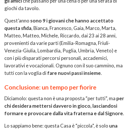
gli amici
che passano per una cena o per una serata di
giochi da tavolo.
Quest’anno
sono 9 i giovani che hanno accettato
questa sfida
, Bianca, Francesco, Gaia, Marco, Marta,
Matteo, Matteo, Michele, Riccardo, dai 23 ai 28 anni,
provenienti da varie parti (Emilia-Romagna, Friuli-
Venezia-Giulia, Lombardia, Puglia, Umbria, Veneto) e
con i più disparati percorsi personali, accademici,
lavorativi e vocazionali. Ognuno con il suo cammino, ma
tutti con la voglia di
fare nuovi passi insieme
.
Conclusione: un tempo per fiorire
Diciamolo: questa non è una proposta “per tutti”, ma
per
chi desidera mettersi davvero in gioco, lasciandosi
formare e provocare dalla vita fraterna e dal Signore
.
Lo sappiamo bene: questa Casa è “piccola”, è solo
una