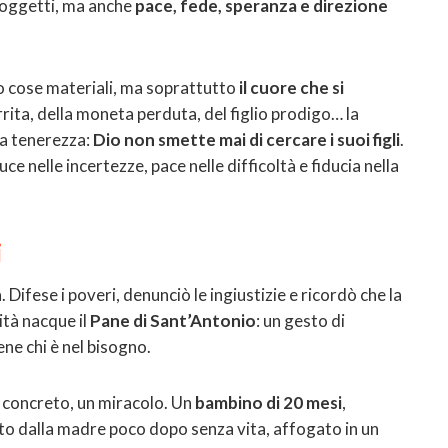
o oggetti, ma anche
pace, fede, speranza e direzione
lo cose materiali, ma soprattutto
il cuore che si
rita, della moneta perduta, del figlio prodigo… la
sa tenerezza:
Dio non smette mai di cercare i suoi figli
.
e nelle incertezze, pace nelle difficoltà e fiducia nella
i
Difese i poveri, denunciò le ingiustizie e ricordò che la
ità nacque il
Pane di Sant’Antonio
: un gesto di
ne chi è nel bisogno.
 concreto, un miracolo. Un
bambino di 20 mesi
,
vato dalla madre poco dopo senza vita, affogato in un