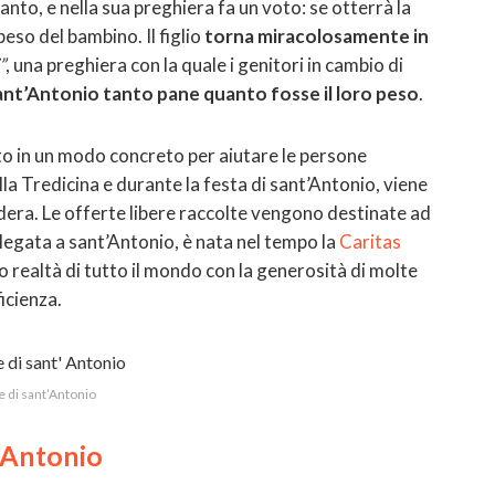
anto, e nella sua preghiera fa un voto: se otterrà la
peso del bambino. Il figlio
torna miracolosamente in
”
, una preghiera con la quale i genitori in cambio di
nt’Antonio tanto pane quanto fosse il loro peso
.
ato in un modo concreto per aiutare le persone
la Tredicina e durante la festa di sant’Antonio, viene
dera. Le offerte libere raccolte vengono destinate ad
 legata a sant’Antonio, è nata nel tempo la
Caritas
no realtà di tutto il mondo con la generosità di molte
icienza.
ne di sant’Antonio
t’Antonio