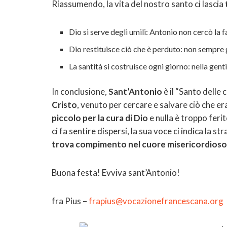
Riassumendo, la vita del nostro santo ci lascia
Dio si serve degli umili: Antonio non cercò la 
Dio restituisce ciò che è perduto: non sempre 
La santità si costruisce ogni giorno: nella genti
In conclusione,
Sant’Antonio
è il “Santo delle
Cristo
, venuto per cercare e salvare ciò che e
piccolo per la cura di Dio
e nulla è troppo feri
ci fa sentire dispersi, la sua voce ci indica la 
trova compimento nel cuore misericordioso 
Buona festa! Evviva sant’Antonio!
fra Pius –
frapius@vocazionefrancescana.org