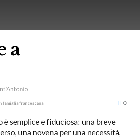
e a
o
ant'Antonio
0
in
famiglia francescana
 è semplice e fiduciosa: una breve
erso, una novena per una necessità,