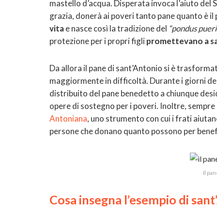
mastello d’acqua. Disperata invoca l’aiuto del S
grazia, donerà ai poveri tanto pane quanto è il 
vita
e nasce così la tradizione del
“pondus pueri
protezione per i propri figli
promettevano a sa
Da allora il pane di sant’Antonio si è trasform
maggiormente in difficoltà. Durante i giorni del
distribuito del pane benedetto a chiunque desi
opere di sostegno per i poveri. Inoltre, sempre
Antoniana
, uno strumento con cui i frati aiuta
persone che donano quanto possono per benef
Il pa
Cosa insegna l’esempio di san