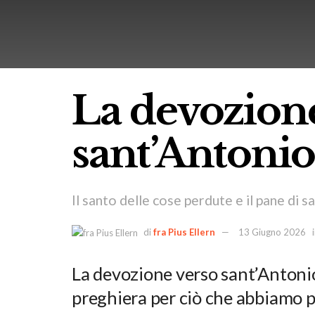
La devozion
sant’Antoni
Il santo delle cose perdute e il pane di s
di
fra Pius Ellern
13 Giugno 2026
La devozione verso sant’Antonio
preghiera per ciò che abbiamo p