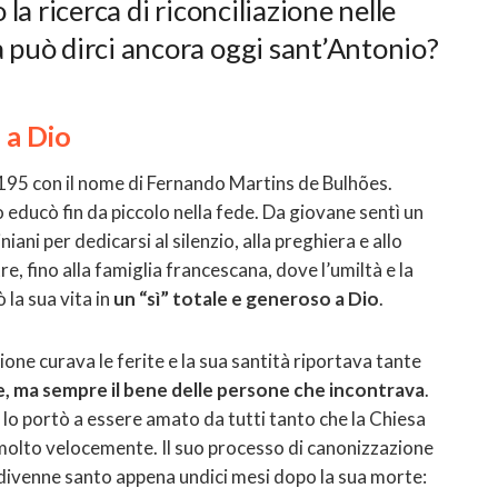
 la ricerca di riconciliazione nelle
a può dirci ancora oggi sant’Antonio?
 a Dio
195 con il nome di Fernando Martins de Bulhões.
o educò fin da piccolo nella fede. Da giovane sentì un
niani per dedicarsi al silenzio, alla preghiera e allo
re, fino alla famiglia francescana, dove l’umiltà e la
 la sua vita in
un “sì” totale e generoso a Dio
.
one curava le ferite e la sua santità riportava tante
e, ma sempre il bene delle persone che incontrava
.
 lo portò a essere amato da tutti tanto che la Chiesa
 molto velocemente. Il suo processo di canonizzazione
io divenne santo appena undici mesi dopo la sua morte: