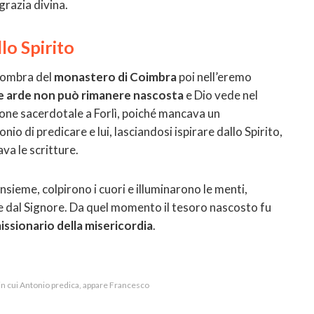
grazia divina.
lo Spirito
l’ombra del
monastero di Coimbra
poi nell’eremo
e arde non può rimanere nascosta
e Dio vede nel
ione sacerdotale a Forlì, poiché mancava un
nio di predicare e lui, lasciandosi ispirare dallo Spirito,
ava le scritture.
insieme, colpirono i cuori e illuminarono le menti,
e dal Signore. Da quel momento il tesoro nascosto fu
ssionario della misericordia
.
in cui Antonio predica, appare Francesco