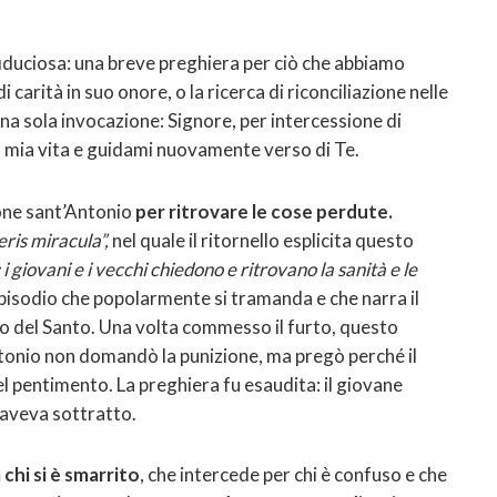
iduciosa: una breve preghiera per ciò che abbiamo
carità in suo onore, o la ricerca di riconciliazione nelle
n una sola invocazione: Signore, per intercessione di
la mia vita e guidami nuovamente verso di Te.
ione sant’Antonio
per ritrovare le cose perdute.
eris miracula”,
nel quale il ritornello esplicita questo
 i giovani e i vecchi chiedono e ritrovano la sanità e le
pisodio che popolarmente si tramanda e che narra il
io del Santo. Una volta commesso il furto, questo
tonio non domandò la punizione, ma pregò perché il
l pentimento. La preghiera fu esaudita: il giovane
e aveva sottratto.
 chi si è smarrito
, che intercede per chi è confuso e che