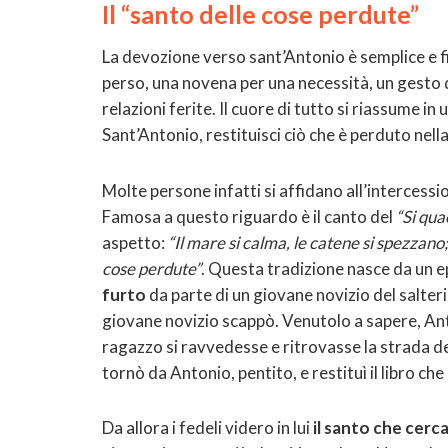
Il “santo delle cose perdute”
La devozione verso sant’Antonio è semplice e f
perso, una novena per una necessità, un gesto di 
relazioni ferite. Il cuore di tutto si riassume i
Sant’Antonio, restituisci ciò che è perduto nel
Molte persone infatti si affidano all’intercess
Famosa a questo riguardo è il canto del
“Si qua
aspetto:
“Il mare si calma, le catene si spezzano;
cose perdute”
. Questa tradizione nasce da un e
furto
da parte di un giovane novizio del salter
giovane novizio scappò. Venutolo a sapere, An
ragazzo si ravvedesse e ritrovasse la strada de
tornò da Antonio, pentito, e restituì il libro ch
Da allora i fedeli videro in lui
il santo che cerca