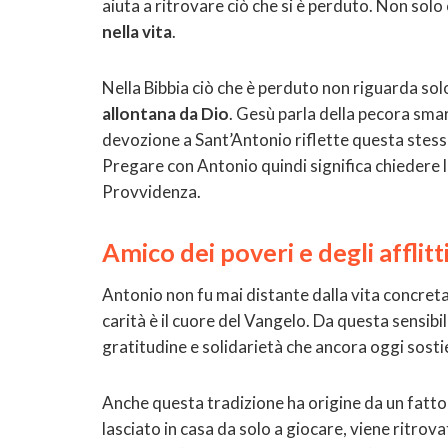
aiuta a ritrovare ciò che si è perduto. Non sol
nella vita
.
Nella Bibbia ciò che è perduto non riguarda so
allontana da Dio
. Gesù parla della pecora smar
devozione a Sant’Antonio riflette questa stes
Pregare con Antonio quindi significa chiedere luc
Provvidenza.
Amico dei poveri e degli afflitt
Antonio non fu mai distante dalla vita concreta. 
carità è il cuore del Vangelo. Da questa sensibil
gratitudine e solidarietà che ancora oggi sostie
Anche questa tradizione ha origine da un fatto
lasciato in casa da solo a giocare, viene ritro