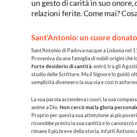
un gesto di carità in suo onore, o
relazioni ferite. Come mai? Cos
Sant’Antonio: un cuore donato
Sant’Antonio di Padova nacque a Lisbona nel 1
Proveniva da una famiglia di nobili origini che l
forte desiderio di santità
: entrò tra gli Agosti
studio delle Scritture. Ma il Signore lo guidò olt
semplicità divennero la sua via e così trasformò
La sua parola accendeva i cuori, la sua compassi
anime a Dio.
Non cercò mai la gloria personal
Proprio per questa sua attenzione ai più poveri
riconobbe presto la sua santità e lo canonizzò
rimane il più breve della storia, infatti Anton