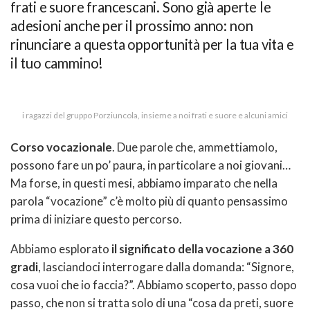
frati e suore francescani. Sono già aperte le
adesioni anche per il prossimo anno: non
rinunciare a questa opportunità per la tua vita e
il tuo cammino!
i ragazzi del gruppo Porziuncola, insieme a noi frati e suore e alcuni amici
Corso vocazionale
. Due parole che, ammettiamolo,
possono fare un po’ paura, in particolare a noi giovani…
Ma forse, in questi mesi, abbiamo imparato che nella
parola “vocazione” c’è molto più di quanto pensassimo
prima di iniziare questo percorso.
Abbiamo esplorato
il significato della vocazione a 360
gradi
, lasciandoci interrogare dalla domanda: “Signore,
cosa vuoi che io faccia?”. Abbiamo scoperto, passo dopo
passo, che non si tratta solo di una “cosa da preti, suore