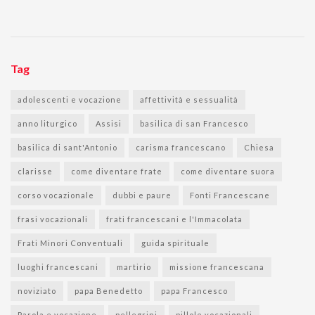
Tag
adolescenti e vocazione
affettività e sessualità
anno liturgico
Assisi
basilica di san Francesco
basilica di sant'Antonio
carisma francescano
Chiesa
clarisse
come diventare frate
come diventare suora
corso vocazionale
dubbi e paure
Fonti Francescane
frasi vocazionali
frati francescani e l'Immacolata
Frati Minori Conventuali
guida spirituale
luoghi francescani
martirio
missione francescana
noviziato
papa Benedetto
papa Francesco
Parola e vocazione
pellegrini
pillole vocazionali