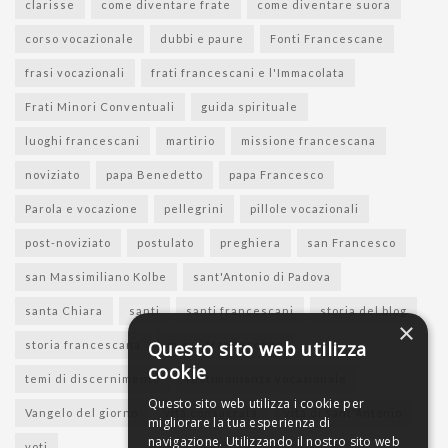
clarisse
come diventare frate
come diventare suora
corso vocazionale
dubbi e paure
Fonti Francescane
frasi vocazionali
frati francescani e l'Immacolata
Frati Minori Conventuali
guida spirituale
luoghi francescani
martirio
missione francescana
noviziato
papa Benedetto
papa Francesco
Parola e vocazione
pellegrini
pillole vocazionali
post-noviziato
postulato
preghiera
san Francesco
san Massimiliano Kolbe
sant'Antonio di Padova
santa Chiara
santi
santi francescani
storia del blog
×
Questo sito web utilizza
storia francescana
suore francescane
cookie
temi di discernimento
testimonianza vocazionale
Questo sito web utilizza i cookie per
Vangelo del giorno
vita consacrata
vita di sant'Antonio
migliorare la tua esperienza di
navigazione. Utilizzando il nostro sito web
voti