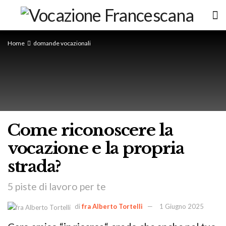
Home
domande vocazionali
Come riconoscere la
vocazione e la propria
strada?
5 piste di lavoro per te
di
fra Alberto Tortelli
1 Giugno 2025