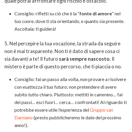
quale potrai affrontare ogni rischio e ostacolo.
Consiglio: rifletti su ciò che è la “
fonte di amore
” nel
tuo cuore, dove ti sta orientando, e quanto sia presente.
Ascoltala: ti guiderà!
5. Nel percepire la tua vocazione, la strada da seguire
non è mai trasparente. Non ti è dato di sapere cosa ci
sia davanti a te! Il futuro
sarà sempre nascosto
. Il
mistero è parte di questo percorso, che ti piaccia o no.
Consiglio: fai un passo alla volta, non provare a risolvere
con esattezza il tuo futuro; non pretendere di avere
subito tutto chiaro. Piuttosto: mettiti in cammino… fai
dei passi… esci fuori… cerca… confrontati! Al riguardo ti
potrebbe essere utile l’esperienza del
Gruppo san
Damiano
(presto pubblicheremo le date del prossimo
anno!).