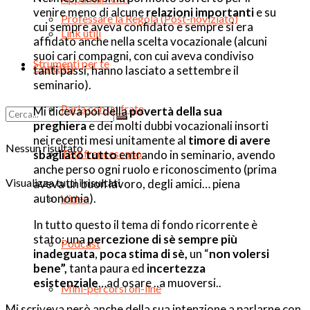
venire meno di alcune
relazioni importanti
e su
Professare la Regola (Post-noviziato)
cui sempre aveva confidato e sempre si era
Link utili
affidato anche nella scelta vocazionale (alcuni
suoi cari compagni, con cui aveva condiviso
Strumenti per te
Contatti
tanti passi, hanno lasciato a settembre il
seminario).
Parla con un frate
Mi diceva poi della
povertà della sua
preghiera
e dei molti dubbi vocazionali insorti
nei recenti mesi unitamente al
timore di avere
Nessun risultato
Test francescano
sbagliato tutto
entrando in seminario, avendo
anche perso ogni ruolo e riconoscimento (prima
Visualizza tutti i risultati
aveva un buon lavoro, degli amici… piena
autonomia).
Video
In tutto questo il tema di fondo ricorrente è
stato: una
percezione di sè sempre più
Podcast
inadeguata
,
poca stima di sè,
un “
non volersi
bene”,
tanta paura ed
incertezza
esistenziale
…ad osare ..a muoversi..
Mini-percorsi on-line
Mi scriveva però anche della sua intenzione a parlarne con