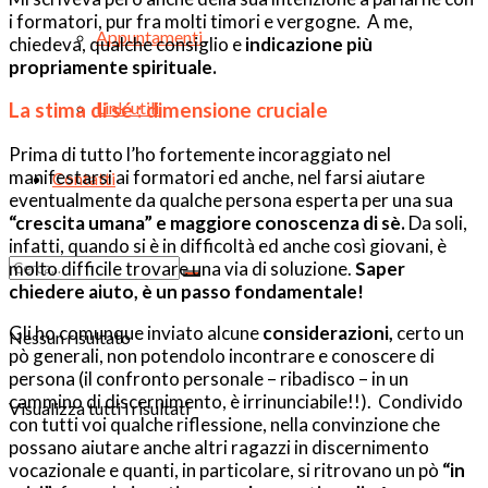
i formatori, pur fra molti timori e vergogne. A me,
Appuntamenti
chiedeva, qualche consiglio e
indicazione più
propriamente spirituale.
Link utili
La stima di sé : dimensione cruciale
Prima di tutto l’ho fortemente incoraggiato nel
manifestarsi ai formatori ed anche, nel farsi aiutare
Contatti
eventualmente da qualche persona esperta per una sua
“crescita umana” e maggiore conoscenza di sè.
Da soli,
infatti, quando si è in difficoltà ed anche così giovani, è
molto difficile trovare una via di soluzione.
Saper
chiedere aiuto, è un passo fondamentale!
Gli ho comunque inviato alcune
considerazioni,
certo un
Nessun risultato
pò generali, non potendolo incontrare e conoscere di
persona (il confronto personale – ribadisco – in un
cammino di discernimento, è irrinunciabile!!). Condivido
Visualizza tutti i risultati
con tutti voi qualche riflessione, nella convinzione che
possano aiutare anche altri ragazzi in discernimento
vocazionale e quanti, in particolare, si ritrovano un pò
“in