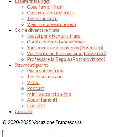
Essere frate oggi
Cosa fanno i frati
Giornata tipo del frate
Testimonianze
Vieni in convento e vedi
Come diventare frate
I passi per diventare frate
Corsi e percorsi vocazionali
Sperimentare il convento (Postulato)
Vestire il saio francescano (Noviziato)
Professare la Regola (Post-noviziato)
Strumenti per te
Parla con un frate
Test francescano
Video
Podcast
Mini-percorsi on-line
Appuntamenti
Link utili
Contatti
© 2020-2025 Vocazione Francescana