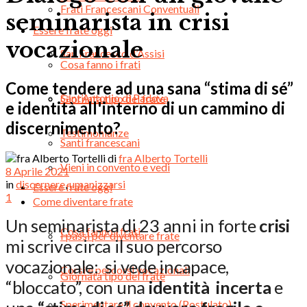
Frati Francescani Conventuali
seminarista in crisi
Essere frate oggi
vocazionale
San Francesco d’Assisi
Cosa fanno i frati
Come tendere ad una sana “stima di sé”
Sant’Antonio di Padova
Giornata tipo del frate
e identità all'interno di un cammino di
discernimento?
Testimonianze
Santi francescani
di
fra Alberto Tortelli
Vieni in convento e vedi
8 Aprile 2021
in
discernere
,
umanizzarsi
Essere frate oggi
1
Come diventare frate
Un seminarista di 23 anni in forte
crisi
Cosa fanno i frati
I passi per diventare frate
mi scrive circa il suo percorso
vocazionale: si vede incapace,
Corsi e percorsi vocazionali
Giornata tipo del frate
“bloccato”, con una
identità incerta
e
Sperimentare il convento (Postulato)