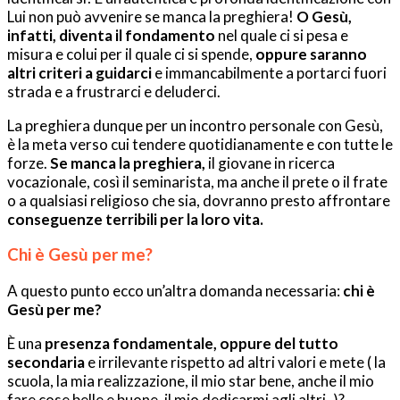
Lui non può avvenire se manca la preghiera!
O Gesù,
infatti, diventa il fondamento
nel quale ci si pesa e
misura e colui per il quale ci si spende,
oppure saranno
altri criteri a guidarci
e immancabilmente a portarci fuori
strada e a frustrarci e deluderci.
La preghiera dunque per un incontro personale con Gesù,
è la meta verso cui tendere quotidianamente e con tutte le
forze.
Se manca la preghiera,
il giovane in ricerca
vocazionale, così il seminarista, ma anche il prete o il frate
o a qualsiasi religioso che sia, dovranno presto affrontare
conseguenze terribili per la loro vita.
Chi è Gesù per me?
A questo punto ecco un’altra domanda necessaria:
chi è
Gesù per me?
È una
presenza fondamentale, oppure del tutto
secondaria
e irrilevante rispetto ad altri valori e mete ( la
scuola, la mia realizzazione, il mio star bene, anche il mio
fare cose belle e buone, il mio dedicarmi agli altri..)?