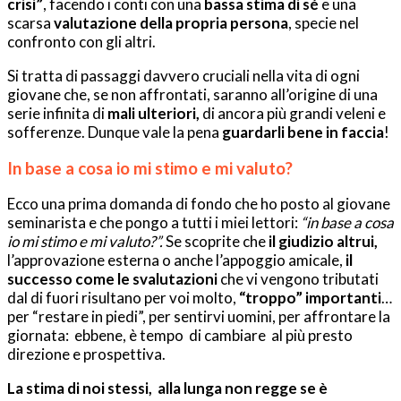
crisi”
, facendo i conti con una
bassa stima di sé
e una
scarsa
valutazione della propria persona
, specie nel
confronto con gli altri.
Si tratta di passaggi davvero cruciali nella vita di ogni
giovane che, se non affrontati, saranno all’origine di una
serie infinita di
mali ulteriori,
di ancora più grandi veleni e
sofferenze. Dunque vale la pena
guardarli bene in faccia
!
In base a cosa io mi stimo e mi valuto?
Ecco una prima domanda di fondo che ho posto al giovane
seminarista e che pongo a tutti i miei lettori:
“in base a cosa
io mi stimo e mi valuto?”.
Se scoprite che
il giudizio altrui,
l’approvazione esterna o anche l’appoggio amicale,
il
successo come le svalutazioni
che vi vengono tributati
dal di fuori risultano per voi molto,
“troppo” importanti
…
per “restare in piedi”, per sentirvi uomini, per affrontare la
giornata: ebbene, è tempo di cambiare al più presto
direzione e prospettiva.
La stima di noi stessi, alla lunga non regge se è