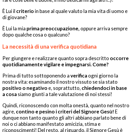
È Lui il
criterio
in base al quale valuto la mia vita di uomo e
di giovane?
È Lui la mia
prima preoccupazione,
oppure arriva sempre
dopo qualche cosa o qualcuno?
La necessità di una verifica quotidiana
Per giungere e realizzare quanto sopra descritto
occorre
quotidianamente vigilare e impegnarsi. Come?
Prima di tutto sottoponendo a
verifica
ogni giorno la
nostra vita: esaminando il nostro vissuto se sia stato
positivo o negativo
e, soprattutto,
chiedendoci in base
a cosa
siamo giunti a tale valutazione di noi stessi!
Quindi, riconoscendo con molta onestà, quanto nel nostro
agire,
contino e pesino i criteri del Signore Gesù!
E
dunque non tanto quanto gli altri abbiano parlato bene di
noi o ci abbiano manifestato amicizia, stima e
riconoscimenti! Del resto, al riguardo, il Signore Gesù è