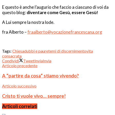
E questo è anche l’augurio che faccio a ciascuno di voi da
questo blog:
diventare come Gesù, essere Gesù!
A Lui sempre la nostra lode.
fra Alberto –
fraalberto@vocazionefrancescana.org
Tags:
Chiesa
dubbi e paure
temi di discernimento
vita
consacrata
Condividi
Tweet
Invia
Invia
Articolo precedente
A “partire da cosa” stiamo vivendo?
Articolo successivo
Cristo ti vuole vivo… sempre!
Articoli correlati