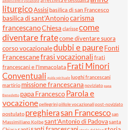
affettività e sessualità
adolescenti e vocazione
liturgico
Assisi
basilica di san Francesco
carisma
basilica di sant'Antonio
come
francescano
Chiesa
clarisse
diventare frate
come diventare suora
dubbi e paure
Fonti
corso vocazionale
frasi vocazionali
Francescane
frati
Frati Minori
francescani e l'Immacolata
Conventuali
luoghi francescani
guida spirituale
missione francescana
martirio
noviziato
papa
Parola e
papa Francesco
Benedetto
vocazione
pellegrini
pillole vocazionali
post-noviziato
preghiera
san Francesco
postulato
san
sant'Antonio di Padova
santa
Massimiliano Kolbe
santi francescani
storia
santi
Chiara