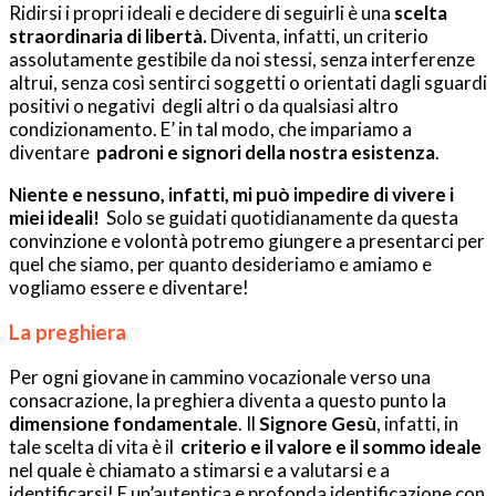
Ridirsi i propri ideali e decidere di seguirli è una
scelta
straordinaria di libertà.
Diventa, infatti, un criterio
assolutamente gestibile da noi stessi, senza interferenze
altrui, senza così sentirci soggetti o orientati dagli sguardi
positivi o negativi degli altri o da qualsiasi altro
condizionamento. E’ in tal modo, che impariamo a
diventare
padroni e signori della nostra esistenza
.
Niente e nessuno, infatti, mi può impedire di vivere i
miei ideali!
Solo se guidati quotidianamente da questa
convinzione e volontà potremo giungere a presentarci per
quel che siamo, per quanto desideriamo e amiamo e
vogliamo essere e diventare!
La preghiera
Per ogni giovane in cammino vocazionale verso una
consacrazione, la preghiera diventa a questo punto la
dimensione fondamentale
. Il
Signore Gesù
, infatti, in
tale scelta di vita è il
criterio e il valore e il sommo ideale
nel quale è chiamato a stimarsi e a valutarsi e a
identificarsi! E un’autentica e profonda identificazione con