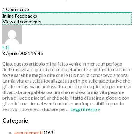
1
Commento
Inline Feedbacks
View all comments
S.H.
8 Aprile 2021 19:45
Ciao, questo articolo mi ha fatto venire in mente un periodo
della mia vita in qui mi ero completamente allontanato da Dio o
forse sarebbe meglio dire che io Dio non lo conoscevo ancora.
La mia vita era tutta focalizzata su di me e sulle aspettative che
gli altri mi avevano addossato, questo già da piccolo per me era
diventata una gabbia oscura che rendeva la mia vita pesante
priva di luce e piaceri, anche solo il fatto di uscire a giocare con
gli amici o uscire nel weekend mi erano impossibili in quanto
sentivo il dovere di studiare per
…
Leggi il resto »
Categorie
appuntamenti
(168)