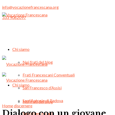
info@vocazionefrancescana.org
333 9062097
Chi siamo
Noi frati del blog
Frati Francescani Conventuali
Chi siamo
San Francesco d’Assisi
Sant’Antonio di Padova
Noi frati del blog
Home
discernere
Dialogo con un giovane
Santi francescani