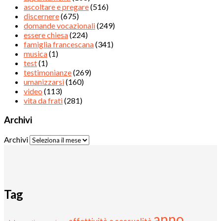
ascoltare e pregare
(516)
discernere
(675)
domande vocazionali
(249)
essere chiesa
(224)
famiglia francescana
(341)
musica
(1)
test
(1)
testimonianze
(269)
umanizzarsi
(160)
video
(113)
vita da frati
(281)
Archivi
Archivi
Tag
anno