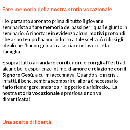
Fare memoria della nostra storia vocazionale
Ho pertanto spronato prima di tutto il giovane
seminarista a
fare memoria
dei passi per i quali è giunto in
seminario. A riportare in evidenza alcuni
motivi profondi
che a suo tempo l’hanno indotto a tale scelta. A
ridirsi gli
ideali
che l’hanno guidato a lasciare un lavoro, e la
famiglia…
E soprattutto a
riandare con il cuore e con gli affetti
ad
alcune belle esperienze intime,
d’amore e relazione con il
Signore Gesù,
a cui mi accennava. Quando si è in crisi,
infatti, il bene, sembra scomparire: allora è necessario
farlo riemergere, andare a rileggerlo e a ridircelo… La
nostra
storia vocazionale
è preziosa e non va
dimenticata!
Una scelta di libertà