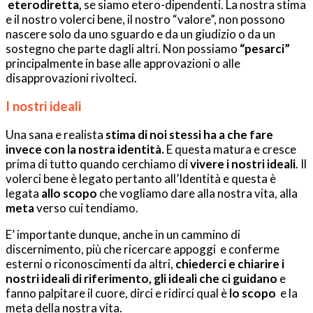
eterodiretta,
se siamo etero-dipendenti. La nostra stima
e il nostro volerci bene, il nostro “valore”, non possono
nascere solo da uno sguardo e da un giudizio o da un
sostegno che parte dagli altri. Non possiamo
“pesarci”
principalmente in base alle approvazioni o alle
disapprovazioni rivolteci.
I nostri ideali
Una sana e realista
stima di noi stessi ha a che fare
invece con la nostra identità.
E questa matura e cresce
prima di tutto quando cerchiamo di
vivere i nostri ideali
. Il
volerci bene è legato pertanto all’Identità e questa è
legata
allo scopo
che vogliamo dare alla nostra vita, alla
meta
verso cui tendiamo.
E’ importante dunque, anche in un cammino di
discernimento, più che ricercare appoggi e conferme
esterni o riconoscimenti da altri,
chiederci e chiarire i
nostri ideali di riferimento, gli ideali che ci guidano
e
fanno palpitare il cuore, dirci e ridirci qual è
lo scopo
e la
meta della nostra vita.