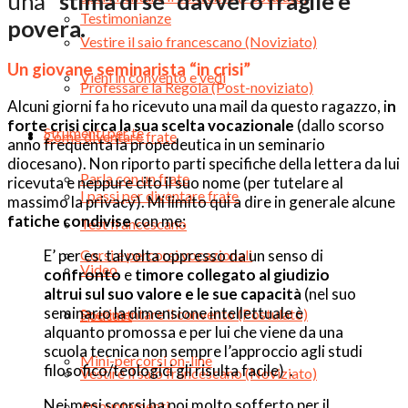
una
“stima di sé” davvero fragile e
Testimonianze
povera.
Vestire il saio francescano (Noviziato)
Un giovane seminarista “in crisi”
Vieni in convento e vedi
Professare la Regola (Post-noviziato)
Alcuni giorni fa ho ricevuto una mail da questo ragazzo, i
n
forte crisi circa la sua scelta vocazionale
(dallo scorso
Strumenti per te
Come diventare frate
anno frequenta la propedeutica in un seminario
diocesano). Non riporto parti specifiche della lettera da lui
Parla con un frate
ricevuta e neppure cito il suo nome (per tutelare al
I passi per diventare frate
massimo la privacy). Mi limito qui a dire in generale alcune
fatiche condivise
con me:
Test francescano
E’ per es. talvolta oppresso da un senso di
Corsi e percorsi vocazionali
Video
confronto
e
timore collegato al giudizio
altrui sul suo valore e le sue capacità
(nel suo
seminario la dimensione intellettuale è
Sperimentare il convento (Postulato)
Podcast
alquanto promossa e per lui che viene da una
scuola tecnica non sempre l’approccio agli studi
Mini-percorsi on-line
filosofico/teologici gli risulta facile) .
Vestire il saio francescano (Noviziato)
Nei mesi scorsi ha poi molto sofferto per il
Appuntamenti