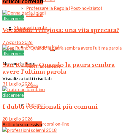
Articoli correlati
Professare la Regola (Post-noviziato)
Link utili
discernere
Strumenti per te
Contatti
Vocazione religiosa: una vita sprecata?
7 Agosto 2026
Parla con un frate
discernere
Nessun risultato
San Rufino. Quando la paura sembra
Test francescano
avere l’ultima parola
Visualizza tutti i risultati
31 Luglio 2026
Video
discernere
Podcast
I dubbi vocazionali più comuni
28 Luglio 2026
Mini-percorsi on-line
Articolo successivo