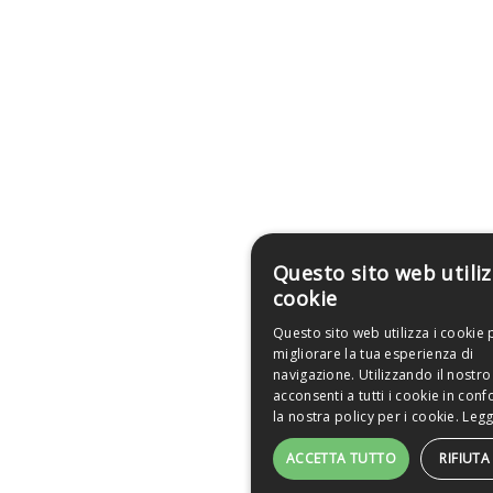
Questo sito web utili
cookie
Questo sito web utilizza i cookie 
migliorare la tua esperienza di
navigazione. Utilizzando il nostro
acconsenti a tutti i cookie in con
la nostra policy per i cookie.
Legg
ACCETTA TUTTO
RIFIUT