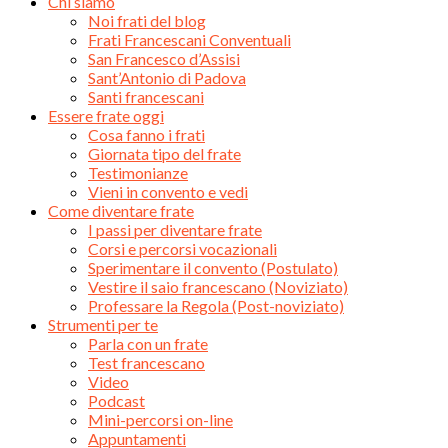
Chi siamo
Noi frati del blog
Frati Francescani Conventuali
San Francesco d’Assisi
Sant’Antonio di Padova
Santi francescani
Essere frate oggi
Cosa fanno i frati
Giornata tipo del frate
Testimonianze
Vieni in convento e vedi
Come diventare frate
I passi per diventare frate
Corsi e percorsi vocazionali
Sperimentare il convento (Postulato)
Vestire il saio francescano (Noviziato)
Professare la Regola (Post-noviziato)
Strumenti per te
Parla con un frate
Test francescano
Video
Podcast
Mini-percorsi on-line
Appuntamenti