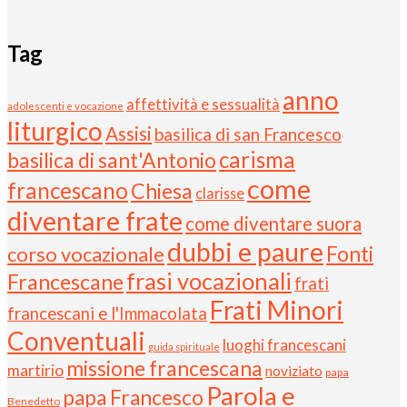
Tag
anno
affettività e sessualità
adolescenti e vocazione
liturgico
Assisi
basilica di san Francesco
carisma
basilica di sant'Antonio
come
francescano
Chiesa
clarisse
diventare frate
come diventare suora
dubbi e paure
Fonti
corso vocazionale
frasi vocazionali
Francescane
frati
Frati Minori
francescani e l'Immacolata
Conventuali
luoghi francescani
guida spirituale
missione francescana
martirio
noviziato
papa
Parola e
papa Francesco
Benedetto