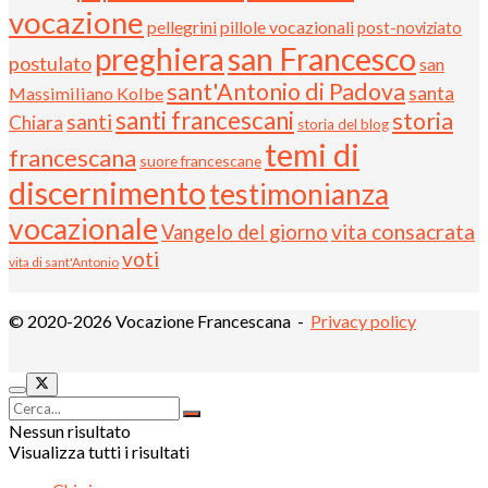
vocazione
pellegrini
pillole vocazionali
post-noviziato
preghiera
san Francesco
postulato
san
sant'Antonio di Padova
santa
Massimiliano Kolbe
santi francescani
storia
santi
Chiara
storia del blog
temi di
francescana
suore francescane
discernimento
testimonianza
vocazionale
vita consacrata
Vangelo del giorno
voti
vita di sant'Antonio
© 2020-2026 Vocazione Francescana -
Privacy policy
Nessun risultato
Visualizza tutti i risultati