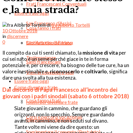
Frati Francescani Conventuali
e la mia strada?
Essere frate oggi
San Francesco d’Assisi
di
fra Alberto Tortelli
Cosa fanno i frati
10 Ottobre 2018
in
discernere
0
Sant’Antonio di Padova
Giornata tipo del frate
Il compito da cui ti senti chiamato, la
missione di vita
per
Testimonianze
cui sei nato è un seme perché giace in te in forma
Santi francescani
potenziale e, per crescere, ha bisogno delle tue cure, ha un
valore inestimabile e,
riconoscerlo
e
coltivarlo
, significa
Vieni in convento e vedi
dare una svolta alla tua esistenza.
Essere frate oggi
Come diventare frate
Dal discorso di Papa Francesco all’incontro dei
giovani con i padri sinodali (sabato 6 ottobre 2018)
Cosa fanno i frati
I passi per diventare frate
Siate giovani in cammino, che guardano gli
orizzonti, non lo specchio. Sempre guardando
Corsi e percorsi vocazionali
Giornata tipo del frate
avanti, in cammino, e non seduti sul divano.
Tante volte mi viene da dire questo: un
Sperimentare il convento (Postulato)