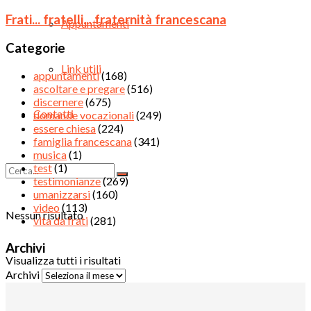
Frati... fratelli... fraternità francescana
Appuntamenti
Categorie
Link utili
appuntamenti
(168)
ascoltare e pregare
(516)
discernere
(675)
Contatti
domande vocazionali
(249)
essere chiesa
(224)
famiglia francescana
(341)
musica
(1)
test
(1)
testimonianze
(269)
umanizzarsi
(160)
video
(113)
Nessun risultato
vita da frati
(281)
Archivi
Visualizza tutti i risultati
Archivi