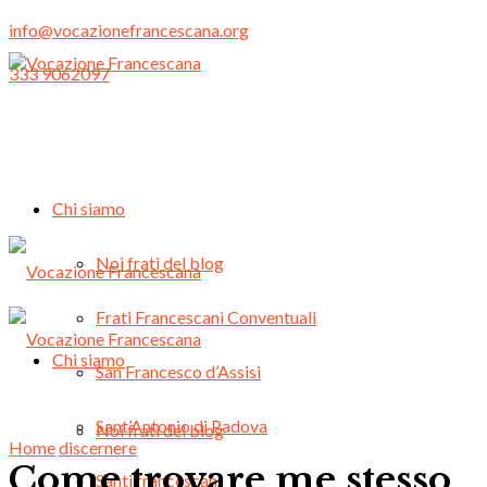
info@vocazionefrancescana.org
333 9062097
Chi siamo
Noi frati del blog
Frati Francescani Conventuali
Chi siamo
San Francesco d’Assisi
Sant’Antonio di Padova
Noi frati del blog
Home
discernere
Come trovare me stesso
Santi francescani