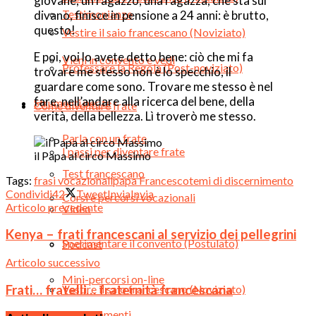
giovane, un ragazzo, una ragazza, che sta sul
Testimonianze
divano, finisce in pensione a 24 anni: è brutto,
questo!
Vestire il saio francescano (Noviziato)
E poi, voi lo avete detto bene: ciò che mi fa
Vieni in convento e vedi
Professare la Regola (Post-noviziato)
trovare me stesso non è lo specchio, il
guardare come sono. Trovare me stesso è nel
fare, nell’andare alla ricerca del bene, della
Strumenti per te
Come diventare frate
verità, della bellezza. Lì troverò me stesso.
Parla con un frate
I passi per diventare frate
il Papa al circo Massimo
Test francescano
Tags:
frasi vocazionali
papa Francesco
temi di discernimento
Condividi
42
Tweet
Invia
Invia
Corsi e percorsi vocazionali
Articolo precedente
Video
Kenya – frati francescani al servizio dei pellegrini
Sperimentare il convento (Postulato)
Podcast
Articolo successivo
Mini-percorsi on-line
Frati… fratelli… fraternità francescana
Vestire il saio francescano (Noviziato)
Appuntamenti