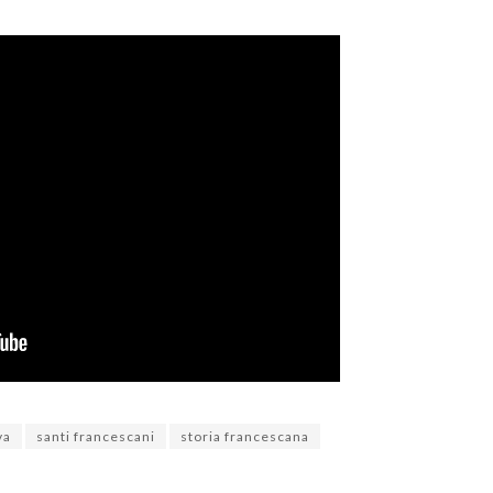
va
santi francescani
storia francescana