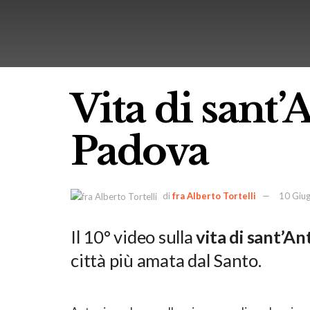
Vita di sant’
Padova
di
fra Alberto Tortelli
10 Giu
Il 10° video sulla
vita di sant’A
città più amata dal Santo.