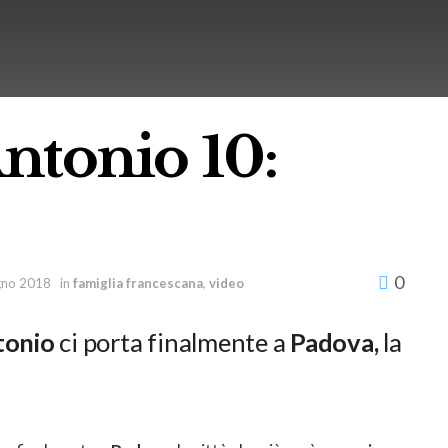
Antonio 10:
0
gno 2018
in
famiglia francescana
,
video
ntonio
ci porta finalmente a
Padova,
la