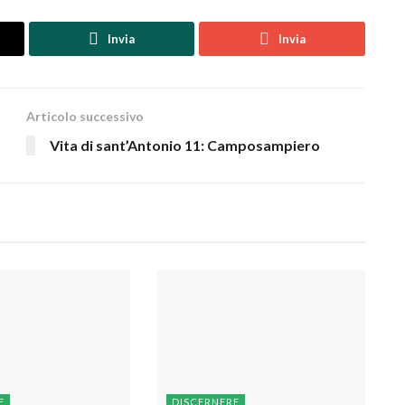
Invia
Invia
Articolo successivo
Vita di sant’Antonio 11: Camposampiero
E
DISCERNERE