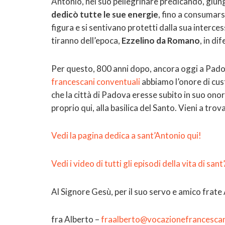
Antonio, nel suo pellegrinare predicando, giun
dedicò tutte le sue energie
, fino a consumars
figura e si sentivano protetti dalla sua interce
tiranno dell’epoca,
Ezzelino da Romano
, in di
Per questo, 800 anni dopo, ancora oggi a Pado
francescani conventuali
abbiamo l’onore di cus
che la città di Padova eresse subito in suo ono
proprio qui, alla basilica del Santo. Vieni a trov
Vedi la pagina dedica a sant’Antonio qui!
Vedi i video di tutti gli episodi della vita di san
Al Signore Gesù, per il suo servo e amico frate
fra Alberto –
fraalberto@vocazionefrancesca