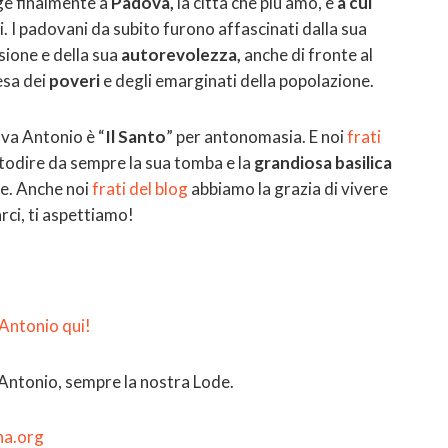
ge finalmente a
Padova,
la città che più amò, e
a cui
i. I padovani da subito furono affascinati dalla sua
ssione e della sua
autorevolezza,
anche di fronte al
fesa dei
poveri
e degli emarginati della popolazione.
va Antonio è “
Il Santo
” per antonomasia. E noi
frati
todire da sempre la sua tomba e la
grandiosa basilica
re. Anche noi
frati del blog
abbiamo la grazia di vivere
arci, ti aspettiamo!
t’Antonio qui!
 Antonio, sempre la nostra Lode.
na.org