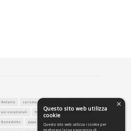
×
t'Antonio
carisma francescano
Chiesa
Questo sito web utilizza
rasi vocazionali
frati francescani e l'Immacolata
cookie
a Benedetto
papa Francesco
Parola e vocazione
Questo sito web utilizza i cookie per
migliorare la tua esperienza di