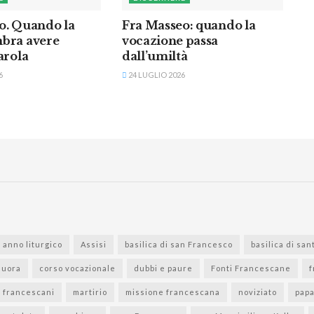
o. Quando la
Fra Masseo: quando la
bra avere
vocazione passa
arola
dall’umiltà
6
24 LUGLIO 2026
anno liturgico
Assisi
basilica di san Francesco
basilica di san
suora
corso vocazionale
dubbi e paure
Fonti Francescane
f
i francescani
martirio
missione francescana
noviziato
pap