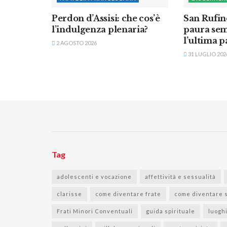
Perdon d’Assisi: che cos’è
San Rufin
l’indulgenza plenaria?
paura sem
l’ultima p
2 AGOSTO 2026
31 LUGLIO 202
Tag
adolescenti e vocazione
affettività e sessualità
clarisse
come diventare frate
come diventare 
Frati Minori Conventuali
guida spirituale
luogh