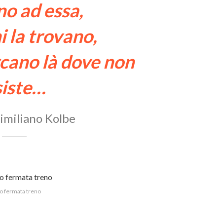
no ad essa,
 la trovano,
rcano là dove non
siste…
imiliano Kolbe
o fermata treno