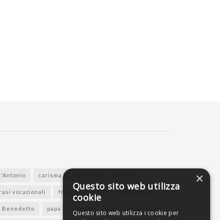
×
t'Antonio
carisma francescano
Chiesa
Questo sito web utilizza
rasi vocazionali
frati francescani e l'Immacolata
cookie
a Benedetto
papa Francesco
Parola e vocazione
Questo sito web utilizza i cookie per