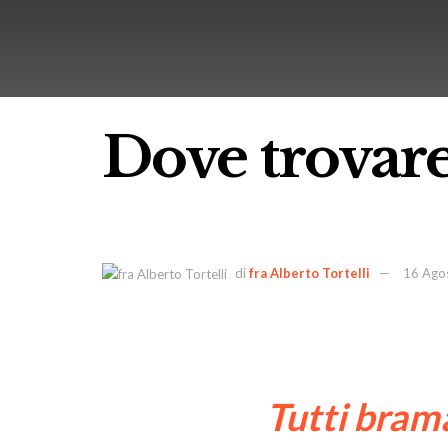
Dove trovare 
di
fra Alberto Tortelli
16 Ago
Tutti brama