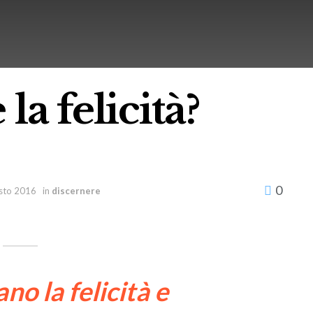
la felicità?
0
sto 2016
in
discernere
no la felicità e