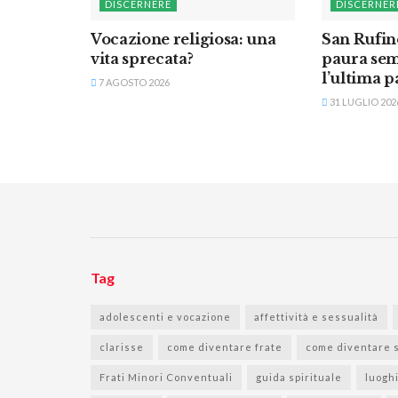
DISCERNERE
DISCERNER
Vocazione religiosa: una
San Rufin
vita sprecata?
paura sem
l’ultima p
7 AGOSTO 2026
31 LUGLIO 202
Tag
adolescenti e vocazione
affettività e sessualità
clarisse
come diventare frate
come diventare 
Frati Minori Conventuali
guida spirituale
luogh