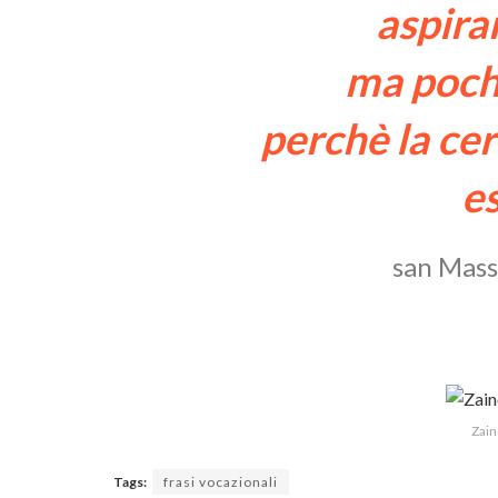
aspira
ma pochi
perchè la ce
e
san Mass
Zain
Tags:
frasi vocazionali