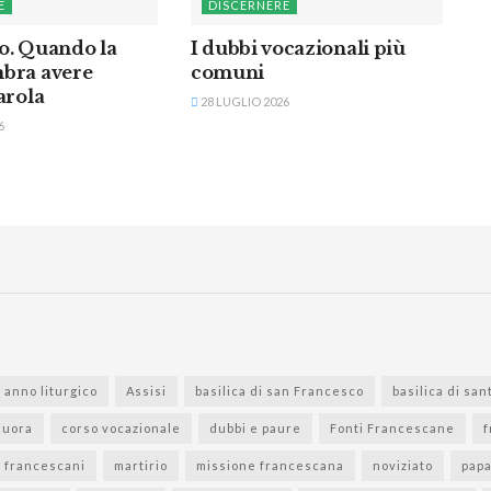
E
DISCERNERE
o. Quando la
I dubbi vocazionali più
bra avere
comuni
arola
28 LUGLIO 2026
6
anno liturgico
Assisi
basilica di san Francesco
basilica di san
suora
corso vocazionale
dubbi e paure
Fonti Francescane
f
i francescani
martirio
missione francescana
noviziato
pap