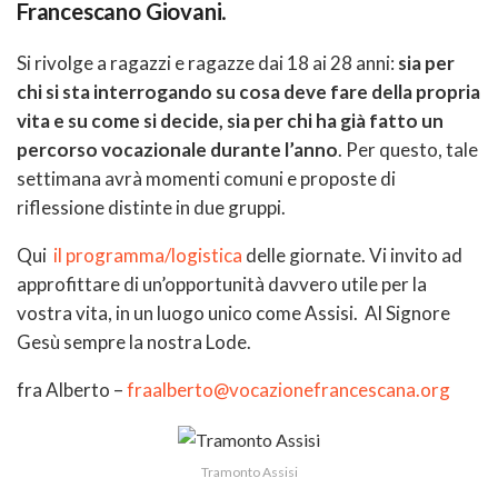
Francescano Giovani
.
Si rivolge a ragazzi e ragazze dai 18 ai 28 anni:
sia per
chi si sta interrogando su cosa deve fare della propria
vita e su come si decide, sia per chi ha già fatto un
percorso vocazionale durante l’anno
. Per questo, tale
settimana avrà momenti comuni e proposte di
riflessione distinte in due gruppi.
Qui
il programma/logistica
delle giornate. Vi invito ad
approfittare di un’opportunità davvero utile per la
vostra vita, in un luogo unico come Assisi. Al Signore
Gesù sempre la nostra Lode.
fra Alberto –
fraalberto@vocazionefrancescana.org
Tramonto Assisi