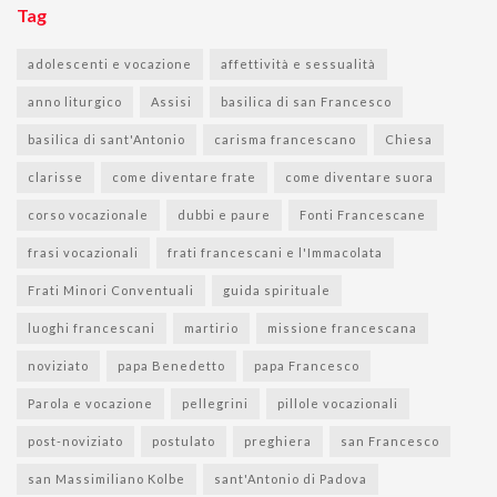
Tag
adolescenti e vocazione
affettività e sessualità
anno liturgico
Assisi
basilica di san Francesco
basilica di sant'Antonio
carisma francescano
Chiesa
clarisse
come diventare frate
come diventare suora
corso vocazionale
dubbi e paure
Fonti Francescane
frasi vocazionali
frati francescani e l'Immacolata
Frati Minori Conventuali
guida spirituale
luoghi francescani
martirio
missione francescana
noviziato
papa Benedetto
papa Francesco
Parola e vocazione
pellegrini
pillole vocazionali
post-noviziato
postulato
preghiera
san Francesco
san Massimiliano Kolbe
sant'Antonio di Padova