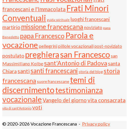
Frati Minori
francescani e l'Immacolata
Conventuali
luoghi francescani
guida spirituale
missione francescana
martirio
noviziato
papa
Parola e
papa Francesco
Benedetto
vocazione
pellegrini
pillole vocazionali
post-noviziato
preghiera
san Francesco
postulato
san
sant'Antonio di Padova
santa
Massimiliano Kolbe
santi francescani
storia
santi
Chiara
storia del blog
temi di
francescana
suore francescane
discernimento
testimonianza
vocazionale
vita consacrata
Vangelo del giorno
voti
vita di sant'Antonio
© 2020-2026 Vocazione Francescana -
Privacy policy