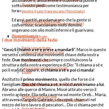
ascoltassero, andatevene e scuotete la polvere
Testimonianze
sotto i vostri piedi come testimonianza per
loro».
Vestire il saio francescano (Noviziato)
Ed essi, partiti, proclamarono che la gente si
Vieni in convento e vedi
Professare la Regola (Post-noviziato)
convertisse, scacciavano molti demòni,
ungevano con olio molti infermi e li guarivano.
Strumenti per te
Come diventare frate
I due movimenti della fede
Parla con un frate
“
Gesù li chiamò a sé e prese a mandarli
”. Marco in questo
I passi per diventare frate
versetto condensa due movimenti chiave della nostra
fede.
Due movimenti
che sempre costituiscono la
Test francescano
struttura della nostra esperienza di Dio: “li chiama a sé e
Corsi e percorsi vocazionali
poi li manda”, oppure,
ci chiama a sé e poi ci manda
!
Video
Anzitutto il
primo movimento
, quello che forse ci è
Sperimentare il convento (Postulato)
Podcast
famigliare:
Dio chi chiama a sé, e noi ci avviciniamo a lui
.
Abramo alle querce di Mamre, Mosè attirato verso il
roveto ardente, Elia nella caverna sul monte Oreb… Maria,
Mini-percorsi on-line
attraverso l’angelo Gabriele, i discepoli, chiamati nel
Vestire il saio francescano (Noviziato)
mezzo del loro lavoro di pescatori… Dio ci chiama perché
Appuntamenti