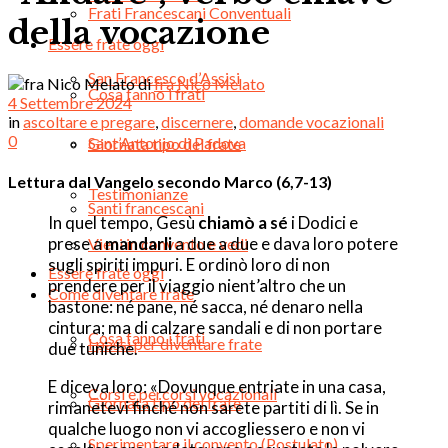
Frati Francescani Conventuali
della vocazione
Essere frate oggi
San Francesco d’Assisi
di
fra Nico Melato
Cosa fanno i frati
4 Settembre 2024
in
ascoltare e pregare
,
discernere
,
domande vocazionali
0
Sant’Antonio di Padova
Giornata tipo del frate
Lettura dal Vangelo secondo Marco (6,7-13)
Testimonianze
Santi francescani
In quel tempo, Gesù
chiamò a sé
i Dodici e
prese a
mandarli
a due a due e dava loro potere
Vieni in convento e vedi
sugli spiriti impuri. E ordinò loro di non
Essere frate oggi
prendere per il viaggio nient’altro che un
Come diventare frate
bastone: né pane, né sacca, né denaro nella
cintura; ma di calzare sandali e di non portare
Cosa fanno i frati
I passi per diventare frate
due tuniche.
E diceva loro: «Dovunque entriate in una casa,
Corsi e percorsi vocazionali
Giornata tipo del frate
rimanetevi finché non sarete partiti di lì. Se in
qualche luogo non vi accogliessero e non vi
Sperimentare il convento (Postulato)