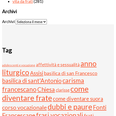
vita da frati
(281)
Archivi
Archivi
Tag
anno
affettività e sessualità
adolescenti e vocazione
liturgico
Assisi
basilica di san Francesco
carisma
basilica di sant'Antonio
come
francescano
Chiesa
clarisse
diventare frate
come diventare suora
dubbi e paure
Fonti
corso vocazionale
frasi vocazionali
Francescane
frati