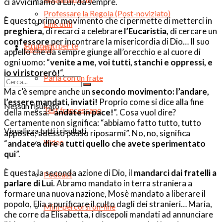
ci avviciniamo a Lui, da sempre.
Professare la Regola (Post-noviziato)
È questo primo movimento che ci permette di metterci in
Link utili
preghiera,
di recarci a celebrare
l’Eucaristia,
di cercare un
confessore
per incontrare la misericordia di Dio… Il suo
Strumenti per te
Contatti
appello che da sempre giunge all’orecchio e al cuore di
ogni uomo: “
venite a me, voi tutti, stanchi e oppressi, e
io vi ristorerò!
“.
Parla con un frate
Ma c’è sempre anche un
secondo movimento: l’andare,
l’essere mandati, inviati!
Proprio come si dice alla fine
Nessun risultato
Test francescano
della messa: “
andate in pace!
”. Cosa vuol dire?
Certamente non significa: “abbiamo fatto tutto, tutto
Visualizza tutti i risultati
apposto, adesso posso riposarmi”. No, no, significa
Video
“
andate a dire a tutti quello che avete sperimentato
qui
”.
È questa la seconda azione di Dio, il
mandarci dai fratelli a
Podcast
parlare di Lui
. Abramo mandato in terra straniera a
formare una nuova nazione, Mosè mandato a liberare il
popolo, Elia a purificare il culto dagli dei stranieri… Maria,
Mini-percorsi on-line
che corre da Elisabetta, i discepoli mandati ad annunciare