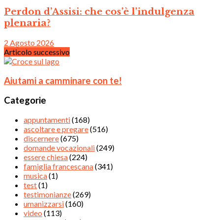
Perdon d’Assisi: che cos’è l’indulgenza
plenaria?
2 Agosto 2026
Articolo successivo
Aiutami a camminare con te!
Categorie
appuntamenti
(168)
ascoltare e pregare
(516)
discernere
(675)
domande vocazionali
(249)
essere chiesa
(224)
famiglia francescana
(341)
musica
(1)
test
(1)
testimonianze
(269)
umanizzarsi
(160)
video
(113)