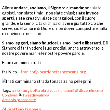
Allora
andate, andiamo, il Signore ci manda
: non siate
egoisti, non siate timidi, non siate chiusi;
siate invece
aperti, siate creativi, siate coraggiosi,
con il cuore
grande, e la semplicità di chi sa di avere già tutto ciò che
serve, cioè l’amore di Dio, e di non dover conquistare nulla
o convincere nessuno.
Siamo leggeri, siamo fiduciosi, siamo liberi e liberanti.
E il
Signore ci farà vedere i suoi prodigi, anche attraverso le
nostre povere mani e le nostre povere parole.
Buon cammino a tutti
fra Nico –
franico@vocazionefrancescana.org
Tags:
anno liturgico
Parola e vocazione
temi di discernimento
Condividi
Tweet
Invia
Invia
Articolo precedente
Al mattino ti prego