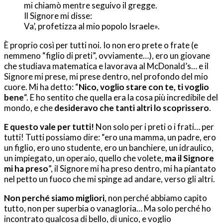
mi chiamò mentre seguivo il gregge.
Il Signore mi disse:
Va’, profetizza al mio popolo Israele».
È proprio così per tutti noi. Io non ero prete o frate (e
nemmeno “figlio di preti”, ovviamente…), ero un giovane
che studiava matematica e lavorava al McDonald’s… e il
Signore mi prese, mi prese dentro, nel profondo del mio
cuore. Mi ha detto: “
Nico, voglio stare con te, ti voglio
bene
“. E ho sentito che quella era la cosa più incredibile del
mondo, e che
desideravo che tanti altri lo scoprissero
.
E questo vale per tutti!
Non solo per i preti o i frati… per
tutti! Tutti possiamo dire: “ero una mamma, un padre, ero
un figlio, ero uno studente, ero un banchiere, un idraulico,
un impiegato, un operaio, quello che volete,
ma il Signore
mi ha preso
”, il Signore mi ha preso dentro, mi ha piantato
nel petto un fuoco che mi spinge ad andare, verso gli altri.
Non perché siamo migliori
, non perché abbiamo capito
tutto, non per superbia o vanagloria… Ma solo perché ho
incontrato qualcosa di bello, di unico, e voglio