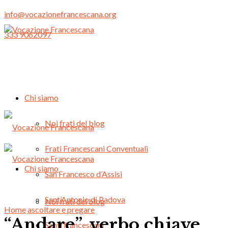
info@vocazionefrancescana.org
333 9062097
Chi siamo
Noi frati del blog
Frati Francescani Conventuali
Chi siamo
San Francesco d’Assisi
Sant’Antonio di Padova
Noi frati del blog
Home
ascoltare e pregare
“Andare”, verbo chiave
Santi francescani