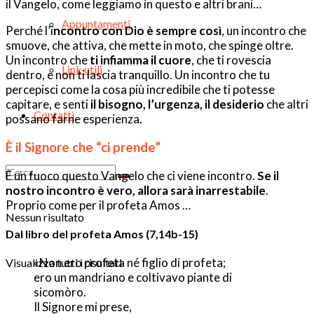
il Vangelo, come leggiamo in questo e altri brani…
Appuntamenti
Perché l’i
ncontro con Dio è sempre così
, un incontro che
smuove, che attiva, che mette in moto, che spinge oltre.
Un incontro che
ti infiamma il cuore
, che ti rovescia
Link utili
dentro, e non ti lascia tranquillo. Un incontro che tu
percepisci come la cosa più incredibile che ti potesse
capitare, e senti
il bisogno, l’urgenza, il desiderio
che altri
Contatti
possano farne esperienza.
È il Signore che “ci prende”
È un fuoco questo Vangelo che ci viene incontro.
Se il
nostro incontro è vero, allora sarà inarrestabile
.
Proprio come per il profeta Amos …
Nessun risultato
Dal libro del profeta Amos (7,14b-15)
«Non ero profeta né figlio di profeta;
Visualizza tutti i risultati
ero un mandriano e coltivavo piante di
sicomòro.
Il Signore mi prese,