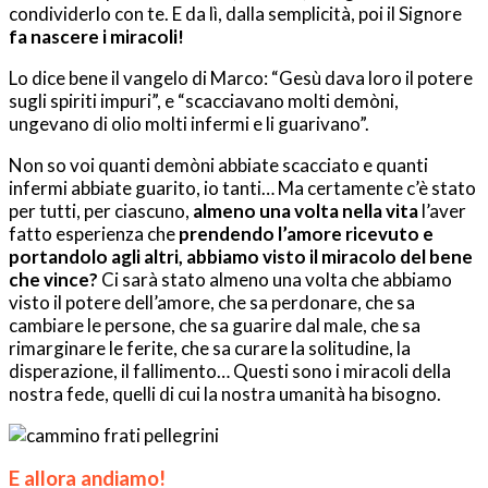
condividerlo con te. E da lì, dalla semplicità, poi il Signore
fa nascere i miracoli!
Lo dice bene il vangelo di Marco: “Gesù dava loro il potere
sugli spiriti impuri”, e “scacciavano molti demòni,
ungevano di olio molti infermi e li guarivano”.
Non so voi quanti demòni abbiate scacciato e quanti
infermi abbiate guarito, io tanti… Ma certamente c’è stato
per tutti, per ciascuno,
almeno una volta nella vita
l’aver
fatto esperienza che
prendendo l’amore ricevuto e
portandolo agli altri, abbiamo visto il miracolo del bene
che vince?
Ci sarà stato almeno una volta che abbiamo
visto il potere dell’amore, che sa perdonare, che sa
cambiare le persone, che sa guarire dal male, che sa
rimarginare le ferite, che sa curare la solitudine, la
disperazione, il fallimento… Questi sono i miracoli della
nostra fede, quelli di cui la nostra umanità ha bisogno.
E allora andiamo!