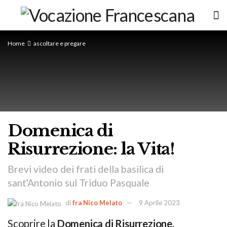
Home
ascoltare e pregare
Domenica di
Risurrezione: la Vita!
Brevi video dei frati della basilica di
sant'Antonio sul Triduo Pasquale
di
fra Nico Melato
9 Aprile 2023
Scoprire la
Domenica di Risurrezione
,