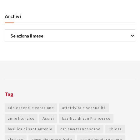
Archivi
Archivi
Tag
adolescenti e vocazione
affettività e sessualità
anno liturgico
Assisi
basilica di san Francesco
basilica di sant'Antonio
carisma francescano
Chiesa
clarisse
come diventare frate
come diventare suora