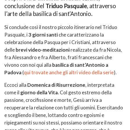
conclusione del
Triduo Pasquale
, attraverso
l’arte della basilica di sant’Antonio.
Si conclude così il nostro piccolo itinerario nel Triduo
Pasquale, i
3 giorni santi
che caratterizzano la
celebrazione della Pasqua per i Cristiani, attraverso
delle
brevi video-meditazioni
realizzate da fra Nicola,
fra Alessandro e fra Alberto, frati francescani che
vivono con noi qui alla
basilica di sant’Antonio a
Padova
(
qui trovate anche gli altri video della serie
).
Eccoci alla
Domenica di Risurrezione
, interpretata
come il
giorno della Vita.
Col gesto estremo della
passione, crocifissione e morte, Gesù arriva a
recuperare la relazione con tutti gli uomini. Esercitando
e scegliendo il bene, lottando contro egoismi e
ripiegamenti su noi stessi, possiamo orientare il nostro