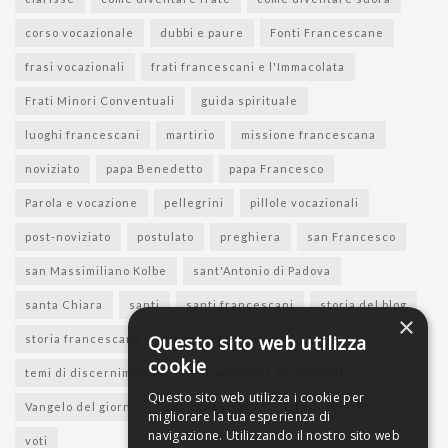
corso vocazionale
dubbi e paure
Fonti Francescane
frasi vocazionali
frati francescani e l'Immacolata
Frati Minori Conventuali
guida spirituale
luoghi francescani
martirio
missione francescana
noviziato
papa Benedetto
papa Francesco
Parola e vocazione
pellegrini
pillole vocazionali
post-noviziato
postulato
preghiera
san Francesco
san Massimiliano Kolbe
sant'Antonio di Padova
santa Chiara
santi
santi francescani
storia del blog
×
Questo sito web utilizza
storia francescana
suore francescane
cookie
temi di discernimento
testimonianza vocazionale
Questo sito web utilizza i cookie per
Vangelo del giorno
vita consacrata
vita di sant'Antonio
migliorare la tua esperienza di
navigazione. Utilizzando il nostro sito web
voti