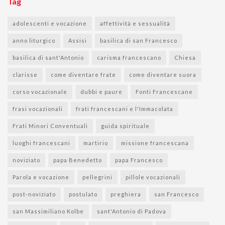
Tag
adolescenti e vocazione
affettività e sessualità
anno liturgico
Assisi
basilica di san Francesco
basilica di sant'Antonio
carisma francescano
Chiesa
clarisse
come diventare frate
come diventare suora
corso vocazionale
dubbi e paure
Fonti Francescane
frasi vocazionali
frati francescani e l'Immacolata
Frati Minori Conventuali
guida spirituale
luoghi francescani
martirio
missione francescana
noviziato
papa Benedetto
papa Francesco
Parola e vocazione
pellegrini
pillole vocazionali
post-noviziato
postulato
preghiera
san Francesco
san Massimiliano Kolbe
sant'Antonio di Padova