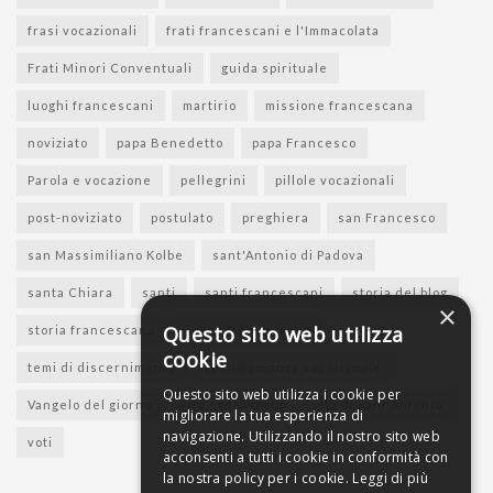
frasi vocazionali
frati francescani e l'Immacolata
Frati Minori Conventuali
guida spirituale
luoghi francescani
martirio
missione francescana
noviziato
papa Benedetto
papa Francesco
Parola e vocazione
pellegrini
pillole vocazionali
post-noviziato
postulato
preghiera
san Francesco
san Massimiliano Kolbe
sant'Antonio di Padova
santa Chiara
santi
santi francescani
storia del blog
×
Questo sito web utilizza
storia francescana
suore francescane
cookie
temi di discernimento
testimonianza vocazionale
Questo sito web utilizza i cookie per
Vangelo del giorno
vita consacrata
vita di sant'Antonio
migliorare la tua esperienza di
navigazione. Utilizzando il nostro sito web
voti
acconsenti a tutti i cookie in conformità con
la nostra policy per i cookie.
Leggi di più