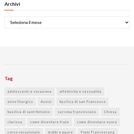
Archivi
Archivi
Tag
adolescenti e vocazione
affettività e sessualità
anno liturgico
Assisi
basilica di san Francesco
basilica di sant'Antonio
carisma francescano
Chiesa
clarisse
come diventare frate
come diventare suora
corso vocazionale
dubbi e paure
Fonti Francescane