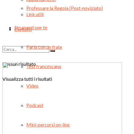
Professare la Regola (Post-noviziato)
Link utili
Strumenti per te
Contatti
Parla con un frate
Nessun risultato
Test francescano
Visualizza tutti i risultati
Video
Podcast
Mini-percorsi on-line