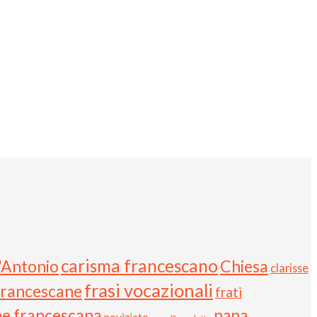
carisma francescano
t'Antonio
Chiesa
clarisse
frasi vocazionali
Francescane
frati
ne francescana
papa
noviziato