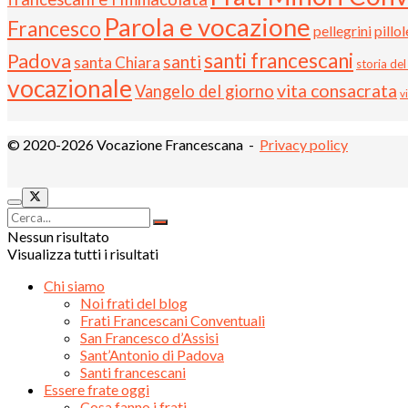
Parola e vocazione
Francesco
pellegrini
pillo
santi francescani
Padova
santi
santa Chiara
storia del
vocazionale
vita consacrata
Vangelo del giorno
v
© 2020-2026 Vocazione Francescana -
Privacy policy
Nessun risultato
Visualizza tutti i risultati
Chi siamo
Noi frati del blog
Frati Francescani Conventuali
San Francesco d’Assisi
Sant’Antonio di Padova
Santi francescani
Essere frate oggi
Cosa fanno i frati