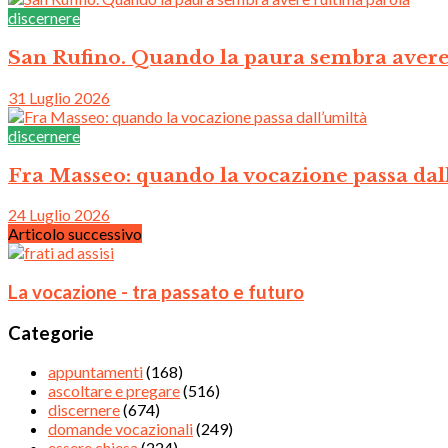
discernere
San Rufino. Quando la paura sembra avere 
31 Luglio 2026
discernere
Fra Masseo: quando la vocazione passa dal
24 Luglio 2026
Articolo successivo
La vocazione - tra passato e futuro
Categorie
appuntamenti
(168)
ascoltare e pregare
(516)
discernere
(674)
domande vocazionali
(249)
essere chiesa
(224)