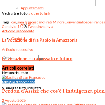
Appuntamenti
Vedi altre foto
a questo link
Tags:
carisma francescano
Frati Minori Conventuali
papa France
Link utili
Condividi
162
Tweet
Invia
Invia
Articolo precedente
Contatti
La vocazione di fra Paolo in Amazzonia
Articolo successivo
La vocazione – tra passato e futuro
Articoli correlati
Nessun risultato
famiglia francescana
Visualizza tutti i risultati
Perdon d’Assisi: che cos’è l’indulgenza plen
2 Agosto 2026