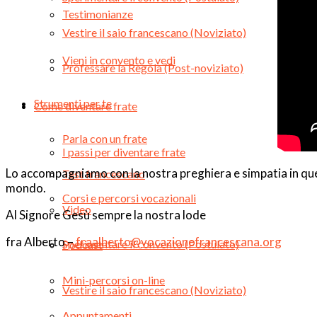
Testimonianze
Vestire il saio francescano (Noviziato)
Vieni in convento e vedi
Professare la Regola (Post-noviziato)
Strumenti per te
Come diventare frate
Parla con un frate
I passi per diventare frate
Lo accompagniamo con la nostra preghiera e simpatia in ques
Test francescano
mondo.
Corsi e percorsi vocazionali
Video
Al Signore Gesù sempre la nostra lode
fra Alberto –
fraalberto@vocazionefrancescana.org
Sperimentare il convento (Postulato)
Podcast
Mini-percorsi on-line
Vestire il saio francescano (Noviziato)
Appuntamenti