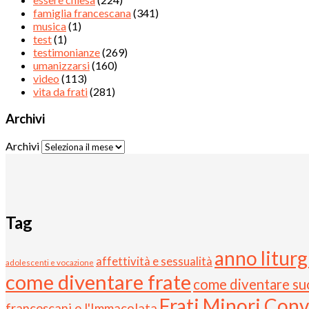
famiglia francescana
(341)
musica
(1)
test
(1)
testimonianze
(269)
umanizzarsi
(160)
video
(113)
vita da frati
(281)
Archivi
Archivi
Tag
anno liturg
affettività e sessualità
adolescenti e vocazione
come diventare frate
come diventare su
Frati Minori Conv
francescani e l'Immacolata