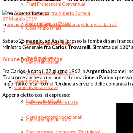
Frati Francescani Conventuali
Essere frate oggi
di
fra Alberto Tortelli
27 Maggio 2019
San Francesco d’Assisi
in
appuntamenti
,
famiglia francescana
,
video
,
vita da frati
Cosa fanno i frati
0
Sabato 25 maggio, ad Assisi (presso la tomba di san Frances
Sant’Antonio di Padova
Giornata tipo del frate
Ministro Generale
fra Carlos Trovarelli
. Si tratta del
120° 
Testimonianze
Alcune note biografiche
Santi francescani
Fra Carlos, è nato il 22 giugno 1962 in
Argentina
(come il n
Vieni in convento e vedi
Trascorre anche alcuni anni di formazione a Padova presso il
Essere frate oggi
importante incarico nell’Ordine a servizio delle comunità f
Come diventare frate
Appena eletto così si espresso:
Cosa fanno i frati
I passi per diventare frate
Corsi e percorsi vocazionali
Giornata tipo del frate
Sperimentare il convento (Postulato)