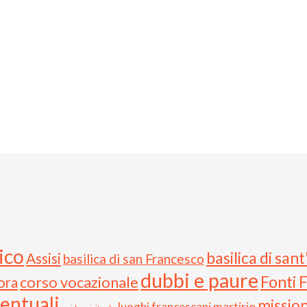
ico
basilica di san
Assisi
basilica di san Francesco
dubbi e paure
Fonti 
corso vocazionale
ora
entuali
missio
luoghi francescani
martirio