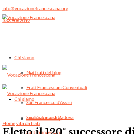
info@vocazionefrancescana.org
333 9062097
Chi siamo
Noi frati del blog
Frati Francescani Conventuali
Chi siamo
San Francesco d’Assisi
Sant’Antonio di Padova
Noi frati del blog
Home
vita da frati
Eletto il 120° successore 
Santi francescani