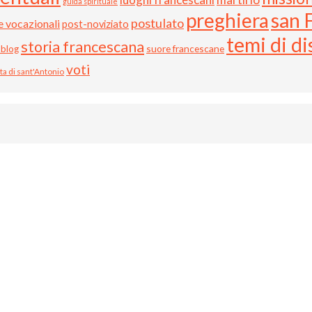
guida spirituale
preghiera
san 
postulato
le vocazionali
post-noviziato
temi di d
storia francescana
suore francescane
 blog
voti
ita di sant'Antonio