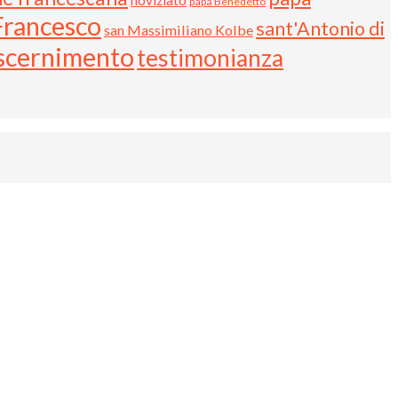
papa Benedetto
Francesco
sant'Antonio di
san Massimiliano Kolbe
iscernimento
testimonianza