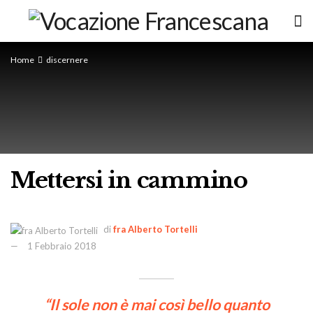
Home
discernere
Mettersi in cammino
di
fra Alberto Tortelli
1 Febbraio 2018
“Il sole non è mai così bello quanto