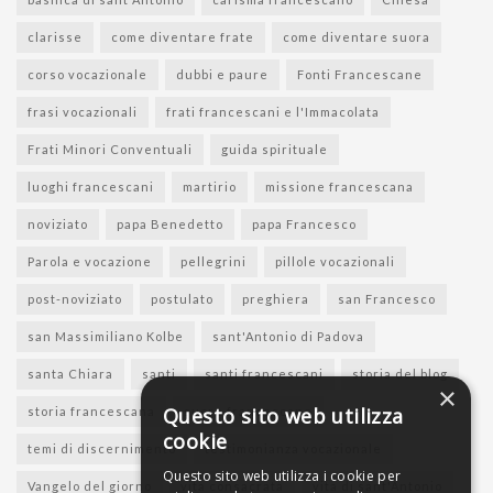
clarisse
come diventare frate
come diventare suora
corso vocazionale
dubbi e paure
Fonti Francescane
frasi vocazionali
frati francescani e l'Immacolata
Frati Minori Conventuali
guida spirituale
luoghi francescani
martirio
missione francescana
noviziato
papa Benedetto
papa Francesco
Parola e vocazione
pellegrini
pillole vocazionali
post-noviziato
postulato
preghiera
san Francesco
san Massimiliano Kolbe
sant'Antonio di Padova
santa Chiara
santi
santi francescani
storia del blog
×
Questo sito web utilizza
storia francescana
suore francescane
cookie
temi di discernimento
testimonianza vocazionale
Questo sito web utilizza i cookie per
Vangelo del giorno
vita consacrata
vita di sant'Antonio