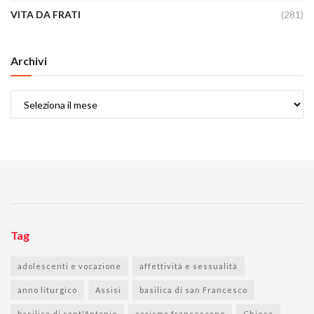
VITA DA FRATI
(281)
Archivi
Archivi
Tag
adolescenti e vocazione
affettività e sessualità
anno liturgico
Assisi
basilica di san Francesco
basilica di sant'Antonio
carisma francescano
Chiesa