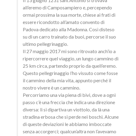
Il 13 giugno 1231 sant’Antonio si trovava
all’eremo di Camposampiero e, percependo
ormai prossima la sua morte, chiese ai frati di
essere ricondotto all’amato convento di
Padova dedicato alla Madonna. Così disteso
su di un carro trainato da buoi, percorse il suo
ultimo pellegrinaggio.
Il 27 maggio 2017 mi sono ritrovato anch’io a
ripercorrere quel viaggio, un lungo cammino di
25 km circa, partendo proprio da quell’eremo.
Questo pellegrinaggio l’ho vissuto come fosse
il cammino della mia vita, appunto perché il
nostro vivere è un cammino.
Percorriamo una via piena di bivi, dove a ogni
passo c’è una freccia che indica una direzione
diversa: lì si dipartiva un viottolo, da là una
stradina erbosa che si perde nei boschi. Alcune
di queste deviazioni le abbiamo imboccate
senza accorgerci; qualcun’altra non l’avevamo