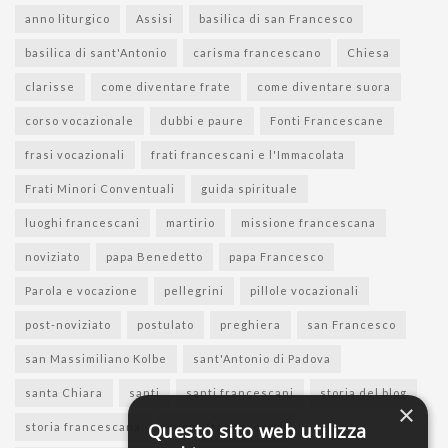
anno liturgico
Assisi
basilica di san Francesco
basilica di sant'Antonio
carisma francescano
Chiesa
clarisse
come diventare frate
come diventare suora
corso vocazionale
dubbi e paure
Fonti Francescane
frasi vocazionali
frati francescani e l'Immacolata
Frati Minori Conventuali
guida spirituale
luoghi francescani
martirio
missione francescana
noviziato
papa Benedetto
papa Francesco
Parola e vocazione
pellegrini
pillole vocazionali
post-noviziato
postulato
preghiera
san Francesco
san Massimiliano Kolbe
sant'Antonio di Padova
santa Chiara
santi
santi francescani
storia del blog
×
Questo sito web utilizza
storia francescana
suore francescane