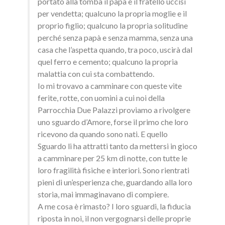
portato alla tomba il papà e il fratello uccisi
per vendetta; qualcuno la propria moglie e il
proprio figlio; qualcuno la propria solitudine
perché senza papà e senza mamma, senza una
casa che l’aspetta quando, tra poco, uscirà dal
quel ferro e cemento; qualcuno la propria
malattia con cui sta combattendo.
Io mi trovavo a camminare con queste vite
ferite, rotte, con uomini a cui noi della
Parrocchia Due Palazzi proviamo a rivolgere
uno sguardo d’Amore, forse il primo che loro
ricevono da quando sono nati. E quello
Sguardo li ha attratti tanto da mettersi in gioco
a camminare per 25 km di notte, con tutte le
loro fragilità fisiche e interiori. Sono rientrati
pieni di un’esperienza che, guardando alla loro
storia, mai immaginavano di compiere.
A me cosa è rimasto? I loro sguardi, la fiducia
riposta in noi, il non vergognarsi delle proprie